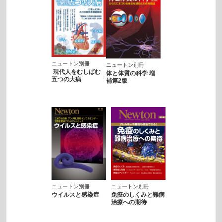
ニュートン別冊
ニュートン別冊
現代人をむしばむ
体と体質の科学 増
五つの大病
補第2版
ニュートン別冊
ニュートン別冊
ウイルスと感染症
免疫のしくみと難病
治療への期待