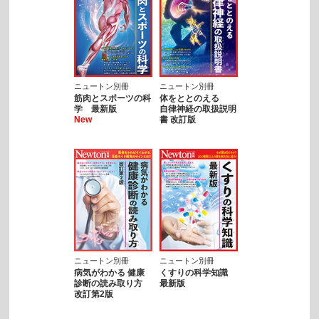
ニュートン別冊
ニュートン別冊
筋肉とスポーツの科
体をととのえる
学 最新版
自律神経の取扱説明
New
書 改訂版
ニュートン別冊
ニュートン別冊
病気がわかる 健康
くすりの科学知識
診断の読み取り方
最新版
改訂第2版