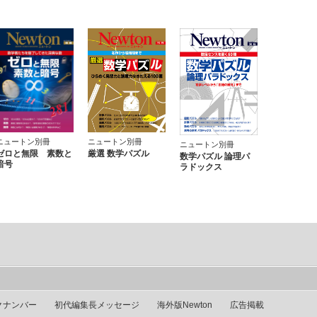
ニュートン別冊
ニュートン別冊
ニュートン別冊
ゼロと無限 素数と
厳選 数学パズル
数学パズル 論理パ
暗号
ラドックス
クナンバー
初代編集長メッセージ
海外版Newton
広告掲載