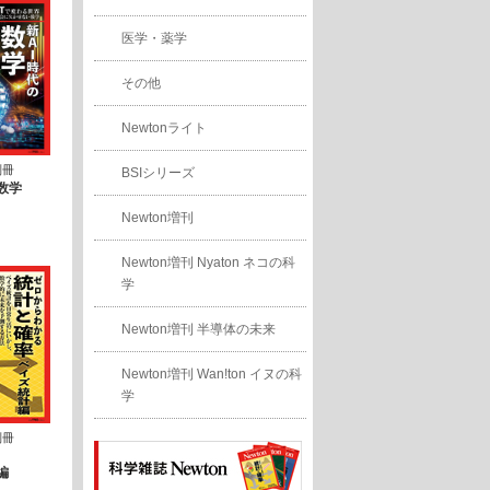
医学・薬学
その他
Newtonライト
別冊
BSIシリーズ
数学
Newton増刊
Newton増刊 Nyaton ネコの科
学
Newton増刊 半導体の未来
Newton増刊 Wan!ton イヌの科
学
別冊
編