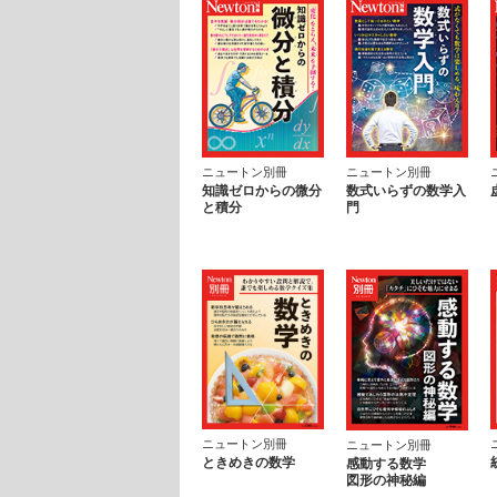
ニュートン別冊
ニュートン別冊
知識ゼロからの微分
数式いらずの数学入
と積分
門
ニュートン別冊
ニュートン別冊
ときめきの数学
感動する数学
図形の神秘編