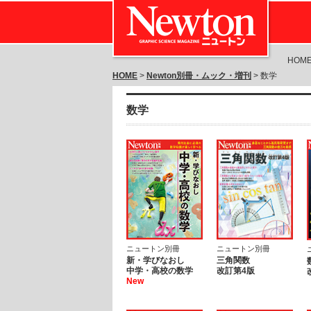
HOM
HOME
>
Newton別冊・ムック・増刊
> 数学
数学
ニュートン別冊
ニュートン別冊
新・学びなおし
三角関数
中学・高校の数学
改訂第4版
New