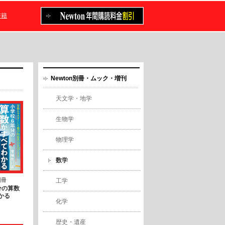
書籍
Newton別冊・ムック・増刊
天文学・地学
生物学
物理学
数学
別冊
工学
分の算数
かる
化学
歴史・遺産