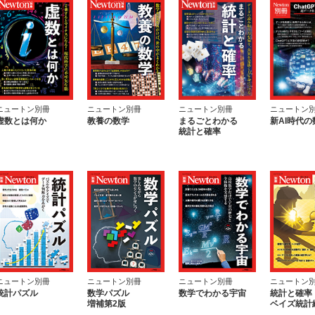
ニュートン別冊
ニュートン別冊
ニュートン別冊
ニュートン
虚数とは何か
教養の数学
まるごとわかる
新AI時代の
統計と確率
ニュートン別冊
ニュートン別冊
ニュートン別冊
ニュートン
統計パズル
数学パズル
数学でわかる宇宙
統計と確率
増補第2版
ベイズ統計