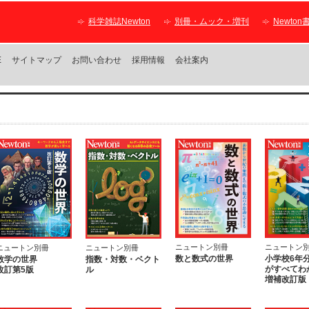
科学雑誌Newton
別冊・ムック・増刊
Newton
E
サイトマップ
お問い合わせ
採用情報
会社案内
ニュートン別冊
ニュートン
ニュートン別冊
ニュートン別冊
数と数式の世界
小学校6年
数学の世界
指数・対数・ベクト
がすべてわ
改訂第5版
ル
増補改訂版