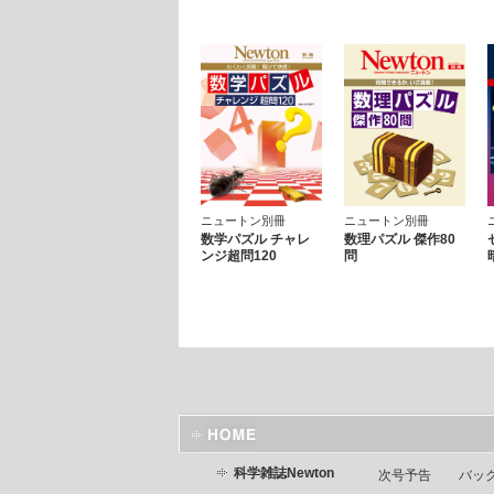
ニュートン別冊
ニュートン別冊
数学パズル チャレ
数理パズル 傑作80
ンジ超問120
問
科学雑誌Newton
次号予告
バッ