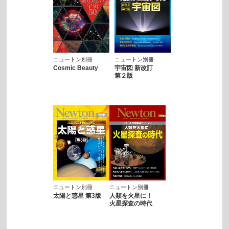
ニュートン別冊
ニュートン別冊
Cosmic Beauty
宇宙図 新改訂
第２版
ニュートン別冊
ニュートン別冊
太陽と惑星 第3版
人類を火星に！
火星探査の時代