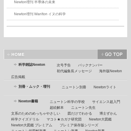
Newton増刊 半導体の未来
Newton増刊 Wan!ton イヌの科学
科学雑誌Newton
次号予告
バックナンバー
初代編集長メッセージ
海外版Newton
広告掲載
別冊・ムック・増刊
ニュートン別冊
Newtonライト
Newton書籍
ニュートン科学の学校
サイエンス超入門
超絵解本
ニュートン先生
文系のためのめっちゃやさしい
図だけでわかる
博士ずかん
科学クイズドリル
マコト★カガク研究団
Newton大図鑑
Newton大図鑑 プレミアム
プレミア保存版シリーズ