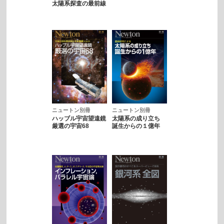
太陽系探査の最前線
ニュートン別冊
ニュートン別冊
ハッブル宇宙望遠鏡
太陽系の成り立ち
厳選の宇宙68
誕生からの１億年