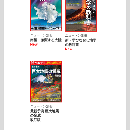
ニュートン別冊
ニュートン別冊
南極 激変する大陸
新・学びなおし地学
New
の教科書
New
ニュートン別冊
最新予測 巨大地震
の脅威
改訂版