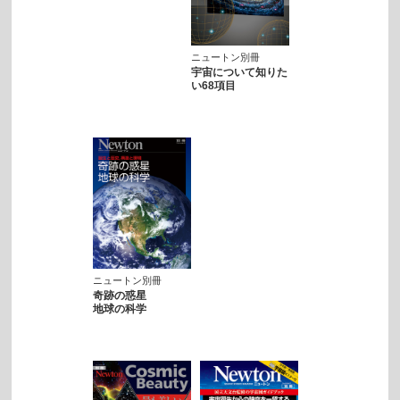
ニュートン別冊
宇宙について知りた
い68項目
ニュートン別冊
奇跡の惑星
地球の科学