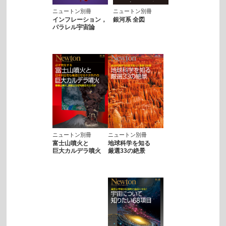
ニュートン別冊
ニュートン別冊
インフレーション，
銀河系 全図
パラレル宇宙論
ニュートン別冊
ニュートン別冊
富士山噴火と
地球科学を知る
巨大カルデラ噴火
厳選33の絶景