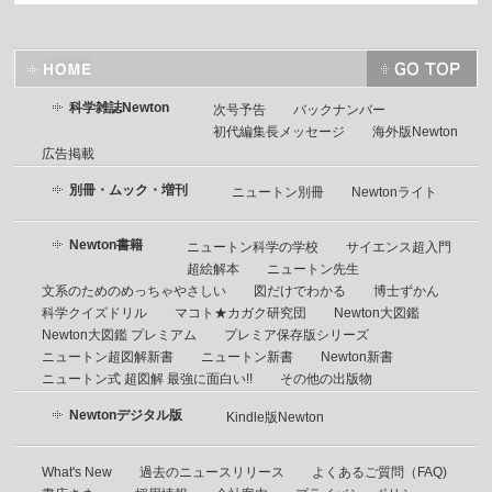
科学雑誌Newton
次号予告
バックナンバー
初代編集長メッセージ
海外版Newton
広告掲載
別冊・ムック・増刊
ニュートン別冊
Newtonライト
Newton書籍
ニュートン科学の学校
サイエンス超入門
超絵解本
ニュートン先生
文系のためのめっちゃやさしい
図だけでわかる
博士ずかん
科学クイズドリル
マコト★カガク研究団
Newton大図鑑
Newton大図鑑 プレミアム
プレミア保存版シリーズ
ニュートン超図解新書
ニュートン新書
Newton新書
ニュートン式 超図解 最強に面白い!!
その他の出版物
Newtonデジタル版
Kindle版Newton
What's New
過去のニュースリリース
よくあるご質問（FAQ)