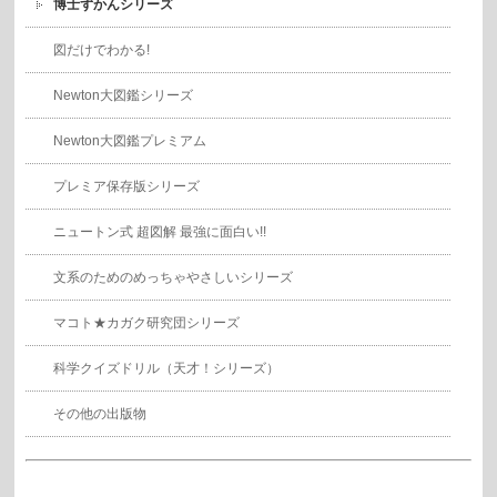
博士ずかんシリーズ
図だけでわかる!
Newton大図鑑シリーズ
Newton大図鑑プレミアム
プレミア保存版シリーズ
ニュートン式 超図解 最強に面白い!!
文系のためのめっちゃやさしいシリーズ
マコト★カガク研究団シリーズ
科学クイズドリル（天才！シリーズ）
その他の出版物