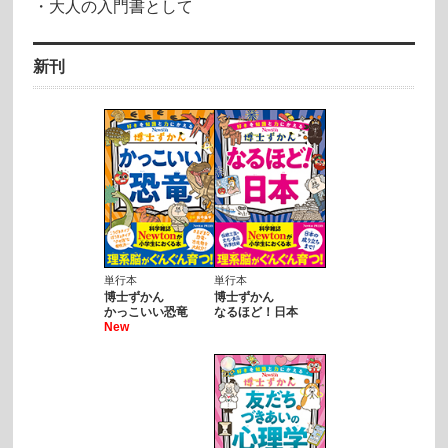
・大人の入門書として
新刊
単行本
単行本
博士ずかん
博士ずかん
かっこいい恐竜
なるほど！日本
New