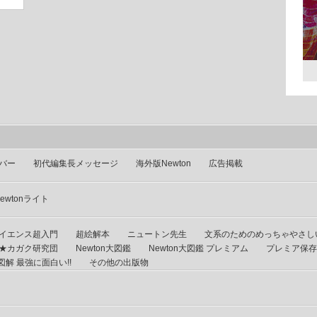
バー
初代編集長メッセージ
海外版Newton
広告掲載
ewtonライト
イエンス超入門
超絵解本
ニュートン先生
文系のためのめっちゃやさし
★カガク研究団
Newton大図鑑
Newton大図鑑 プレミアム
プレミア保存
解 最強に面白い!!
その他の出版物