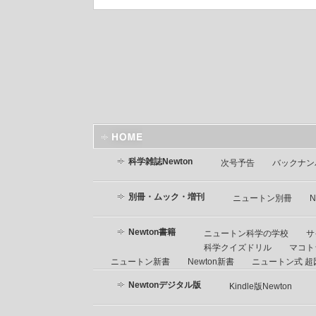
科学雑誌Newton
次号予告
バックナン
別冊・ムック・増刊
ニュートン別冊
N
Newton書籍
ニュートン科学の学校
サ
科学クイズドリル
マコト
ニュートン新書
Newton新書
ニュートン式 超図
Newtonデジタル版
Kindle版Newton