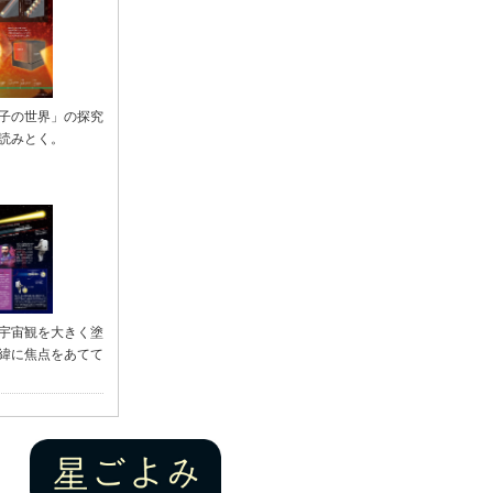
量子の世界」の探究
を読みとく。
の宇宙観を大きく塗
経緯に焦点をあてて