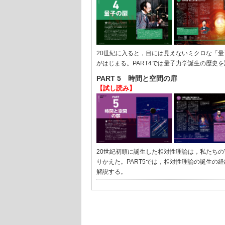
20世紀に入ると，目には見えないミクロな「
がはじまる。PART4では量子力学誕生の歴史
PART 5 時間と空間の扉
【試し読み】
20世紀初頭に誕生した相対性理論は，私たち
りかえた。PART5では，相対性理論の誕生の
解説する。