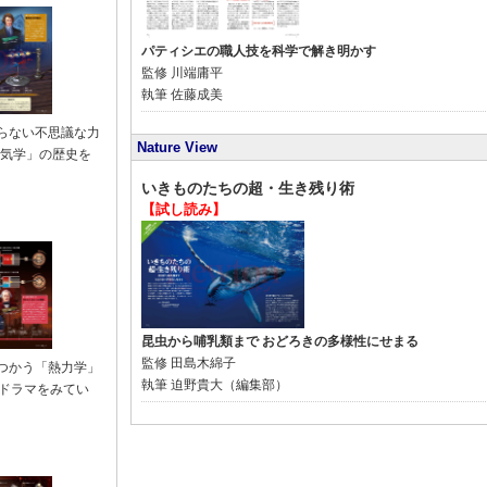
パティシエの職人技を科学で解き明かす
監修
川端庸平
執筆
佐藤成美
らない不思議な力
Nature View
磁気学」の歴史を
いきものたちの超・生き残り術
【試し読み】
昆虫から哺乳類まで おどろきの多様性にせまる
監修
田島木綿子
つかう「熱力学」
執筆
迫野貴大（編集部）
のドラマをみてい