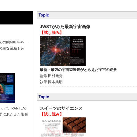
Topic
JWSTがみた最新宇宙画像
【試し読み】
の約400 年を一
の主な業績も紹
最新・最強の宇宙望遠鏡がとらえた宇宙の絶景
監修
田村元秀
執筆
岡本典明
Topic
スイーツのサイエンス
ッパ。PART1で
【試し読み】
学にあたえた影響