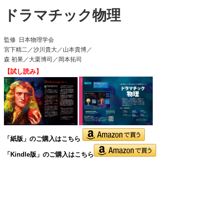
ドラマチック物理
監修
日本物理学会
宮下精二／沙川貴大／山本貴博／
森 初果／大栗博司／岡本拓司
【試し読み】
「紙版」の
ご購入はこちら
「Kindle版」のご購入はこちら