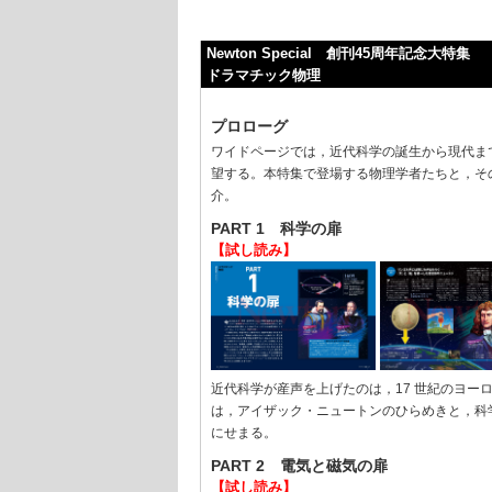
Newton Special 創刊45周年記念大特集
ドラマチック物理
プロローグ
ワイドページでは，近代科学の誕生から現代まで
望する。本特集で登場する物理学者たちと，そ
介。
PART 1 科学の扉
【試し読み】
近代科学が産声を上げたのは，17 世紀のヨーロ
は，アイザック・ニュートンのひらめきと，科
にせまる。
PART 2 電気と磁気の扉
【試し読み】