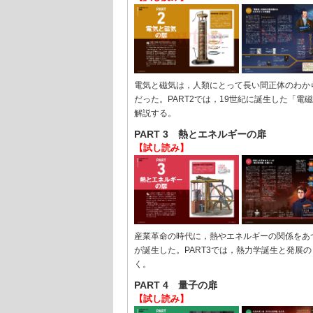
電気と磁気は，人類にとって長い間正体のわか
だった。PART2では，19世紀に誕生した「電
解説する。
PART 3 熱とエネルギーの扉
【試し読み】
産業革命の時代に，熱やエネルギーの関係をあ
が誕生した。PART3では，熱力学誕生と発展
く。
PART 4 量子の扉
【試し読み】