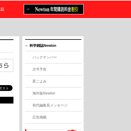
書籍
科学雑誌Newton
バックナンバー
次号予告
星ごよみ
海外版Newton
初代編集長メッセージ
広告掲載