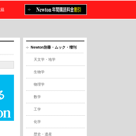
書籍
Newton別冊・ムック・増刊
天文学・地学
生物学
物理学
数学
工学
化学
歴史・遺産