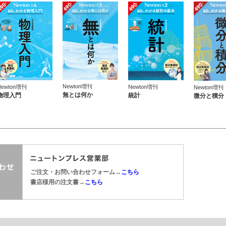
Newton増刊
Newton増刊
Newton増刊
Newton増刊
無とは何か
物理入門
統計
微分と積分
ご注文・お問い合わせフォーム→
こちら
書店様用の注文書→
こちら