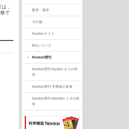
ズは，
医学・薬学
価格で
その他
Newtonライト
BSIシリーズ
Newton増刊
Newton増刊 Nyaton ネコの科
学
Newton増刊 半導体の未来
Newton増刊 Wan!ton イヌの科
学