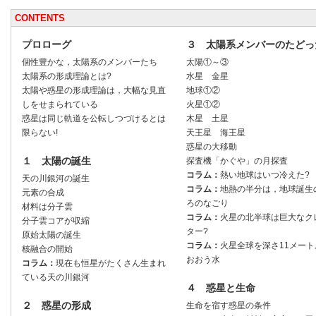
CONTENTS
プロローグ
３ 太陽系メンバーのたどっ
個性豊かな，太陽系のメンバーたち
太陽①～③
太陽系の形成理論とは?
水星 金星
太陽や惑星の形成理論は，大幅な見直
地球①②
しをせまられている
火星①②
惑星は同じ軌道を公転しつづけるとは
木星 土星
限らない!
天王星 海王星
惑星の大移動
１ 太陽の誕生
探査機「かぐや」の月探査
コラム：
熱い地球はいつ冷えた?
天の川銀河の誕生
コラム：
地熱の半分は，地球誕生
元素の合成
ろのなごり
材料は分子雲
コラム：
火星の北半球は巨大なク
分子雲コアが収縮
ター?
原始太陽の誕生
コラム：
火星全球を深さ11メート
核融合の開始
おおう水
コラム：
現在も恒星がたくさん生まれ
ている天の川銀河
４ 惑星と生命
２ 惑星の形成
生命を宿す惑星の条件