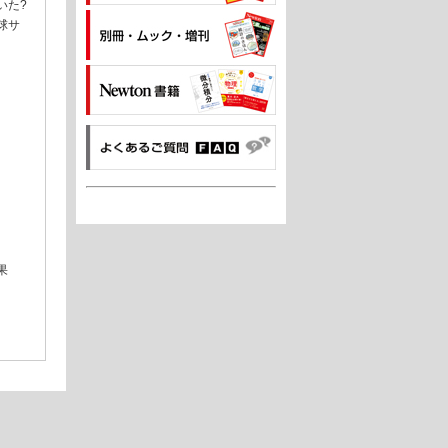
いた?
球サ
果