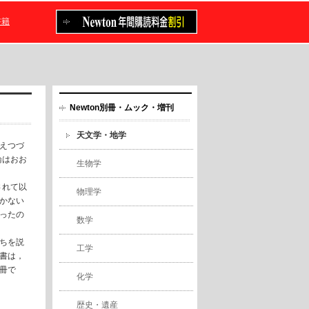
書籍
Newton別冊・ムック・増刊
天文学・地学
えつづ
論はおお
生物学
されて以
物理学
かない
ったの
数学
ちを説
工学
書は，
冊で
化学
歴史・遺産