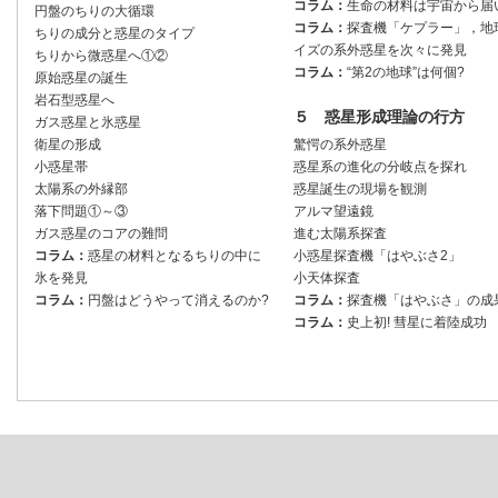
コラム：
生命の材料は宇宙から届
円盤のちりの大循環
コラム：
探査機「ケプラー」，地
ちりの成分と惑星のタイプ
イズの系外惑星を次々に発見
ちりから微惑星へ①②
コラム：
“第2の地球”は何個?
原始惑星の誕生
岩石型惑星へ
５ 惑星形成理論の行方
ガス惑星と氷惑星
衛星の形成
驚愕の系外惑星
小惑星帯
惑星系の進化の分岐点を探れ
太陽系の外縁部
惑星誕生の現場を観測
落下問題①～③
アルマ望遠鏡
ガス惑星のコアの難問
進む太陽系探査
コラム：
惑星の材料となるちりの中に
小惑星探査機「はやぶさ2」
氷を発見
小天体探査
コラム：
円盤はどうやって消えるのか?
コラム：
探査機「はやぶさ」の成
コラム：
史上初! 彗星に着陸成功