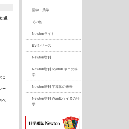
医学・薬学
た道
その他
Newtonライト
BSIシリーズ
Newton増刊
Newton増刊 Nyaton ネコの科
学
のこ
Newton増刊 半導体の未来
レー
Newton増刊 Wan!ton イヌの科
ルで
学