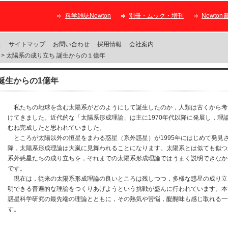
科学雑誌Newton
別冊・ムック・増刊
Newton
E
サイトマップ
お問い合わせ
採用情報
会社案内
> 太陽系の成り立ち 誕生からの１億年
誕生からの1億年
私たちの地球を含む太陽系がどのようにして誕生したのか，人類は古くから考
けてきました。近代的な「太陽系形成理論」は主に1970年代以降に発展し，理
むね完成したと思われていました。
ところが太陽以外の恒星をまわる惑星（系外惑星）が1995年にはじめて発見
降，太陽系形成理論は大嵐に見舞われることになります。太陽系とは似ても似つ
系外惑星たちの成り立ちを，それまでの太陽系形成理論ではうまく説明できなか
です。
現在は，従来の太陽系形成理論の良いところは残しつつ，多様な惑星の成り立
明できる普遍的な理論をつくりあげようという挑戦が盛んに行われています。本
惑星科学研究の最先端の理論とともに，その熱気や苦悩，醍醐味も感じ取れる一
す。