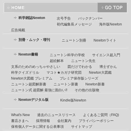
科学雑誌Newton
次号予告
バックナンバー
初代編集長メッセージ
海外版Newton
広告掲載
別冊・ムック・増刊
ニュートン別冊
Newtonライト
Newton書籍
ニュートン科学の学校
サイエンス超入門
超絵解本
ニュートン先生
文系のためのめっちゃやさしい
図だけでわかる
博士ずかん
科学クイズドリル
マコト★カガク研究団
Newton大図鑑
Newton大図鑑 プレミアム
プレミア保存版シリーズ
ニュートン超図解新書
ニュートン新書
Newton新書
ニュートン式 超図解 最強に面白い!!
その他の出版物
Newtonデジタル版
Kindle版Newton
What's New
過去のニュースリリース
よくあるご質問（FAQ)
書店さまへ
採用情報
会社案内
プライバシーポリシー
保有個人データに関する公表事項
サイトマップ