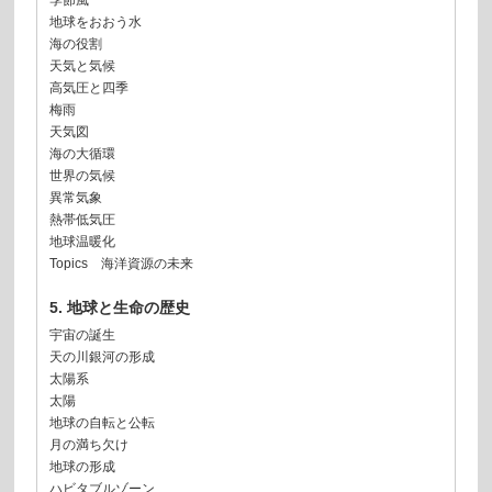
季節風
地球をおおう水
海の役割
天気と気候
高気圧と四季
梅雨
天気図
海の大循環
世界の気候
異常気象
熱帯低気圧
地球温暖化
Topics 海洋資源の未来
5. 地球と生命の歴史
宇宙の誕生
天の川銀河の形成
太陽系
太陽
地球の自転と公転
月の満ち欠け
地球の形成
ハビタブルゾーン