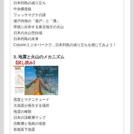
日本列島の成り立ち
中央構造線
フォッサマグナの謎
瀬戸内海の「瀬戸」と「灘」
帯状に分布する東北地方の火山
日本の火山空白域
日本列島の未来
Column 1 ジオパークで，日本列島の成り立ちを感じてみよう！
3. 地震と火山のメカニズム
【試し読み】
震度とマグニチュード
大地震が発生する場所
地震の種類
日本の活断層マップ
活断層と地表の地形
首都直下地震