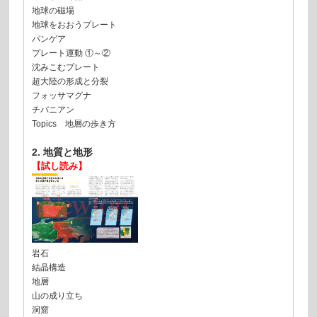
地球の磁場
地球をおおうプレート
パンゲア
プレート運動 ①～②
沈みこむプレート
超大陸の形成と分裂
フォッサマグナ
チバニアン
Topics 地層の歩き方
2. 地質と地形
【試し読み】
岩石
結晶構造
地層
山の成り立ち
洞窟