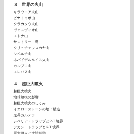
３ 世界の火山
キラウエア火山
ピナトゥボ山
クラカタウ火山
ヴェスヴィオ山
エトナ山
サントリーニ島
クリュチェフスカヤ山
シベルチ山
ネバドデルルイス火山
カルブコ山
エレバス山
４ 超巨大噴火
超巨大噴火
地球規模の影響
超巨大噴火のしくみ
イエローストーンの地下構造
鬼界カルデラ
シベリア・トラップとP-T 境界
デカン・トラップとK-T 境界
巨大噴火と大陸移動