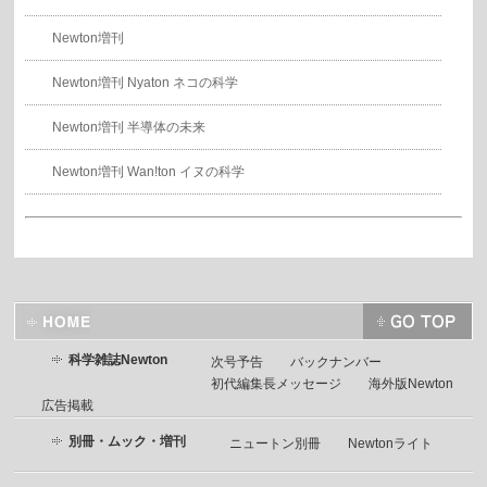
Newton増刊
Newton増刊 Nyaton ネコの科学
Newton増刊 半導体の未来
Newton増刊 Wan!ton イヌの科学
科学雑誌Newton
次号予告
バックナンバー
初代編集長メッセージ
海外版Newton
広告掲載
別冊・ムック・増刊
ニュートン別冊
Newtonライト