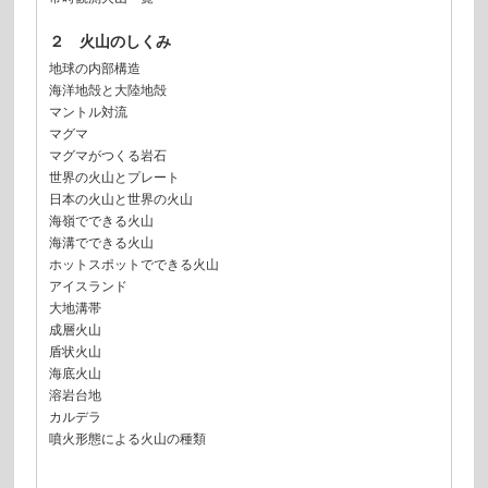
２ 火山のしくみ
地球の内部構造
海洋地殻と大陸地殻
マントル対流
マグマ
マグマがつくる岩石
世界の火山とプレート
日本の火山と世界の火山
海嶺でできる火山
海溝でできる火山
ホットスポットでできる火山
アイスランド
大地溝帯
成層火山
盾状火山
海底火山
溶岩台地
カルデラ
噴火形態による火山の種類