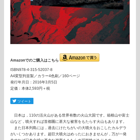
Amazonでのご購入はこちら
ISBN978-4-315-52037-8
A4変型判並製／カラー4色刷／160ページ
発行年月日：2016年3月5日
定価：本体2,593円＋税
日本は，110の活火山がある世界有数の火山大国です。箱根山や富士
山など，噴火すれば首都圏に甚大な被害をもたらす火山もあります。
また日本列島には，過去にけたちがいの大噴火をおこしたカルデラ
がいくつかあります。超巨大噴火はめったにおきませんが，万が一発