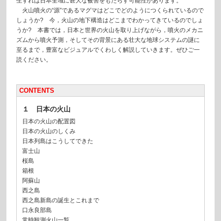
生すれば日本全域に甚大な被害をもたらす可能性があります。
火山噴火の“源”であるマグマはどこでどのようにつくられているので
しょうか? 今，火山の地下構造はどこまでわかってきているのでしょ
うか? 本書では，日本と世界の火山を取り上げながら，噴火のメカニ
ズムから噴火予測，そしてその背景にある壮大な地球システムの謎に
至るまで，豊富なビジュアルでくわしく解説していきます。ぜひご一
読ください。
CONTENTS
１ 日本の火山
日本の火山の配置図
日本の火山のしくみ
日本列島はこうしてできた
富士山
桜島
箱根
阿蘇山
西之島
西之島新島の誕生とこれまで
口永良部島
常時観測火山一覧