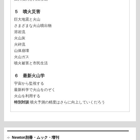
５ 噴火災害
巨大地震と火山
さまざまな火山噴出物
溶岩流
火山灰
火砕流
山体崩壊
火山ガス
噴火被害と市民生活
６ 最新火山学
宇宙から監視する
最新科学で火山をのぞく
火山を利用する
特別対談
噴火予測の精度はさらに向上していくだろう
Newton別冊・ムック・増刊