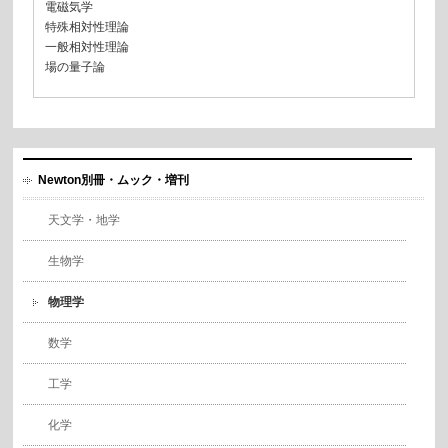
電磁気学
特殊相対性理論
一般相対性理論
場の量子論
Newton別冊・ムック・増刊
天文学・地学
生物学
物理学
数学
工学
化学