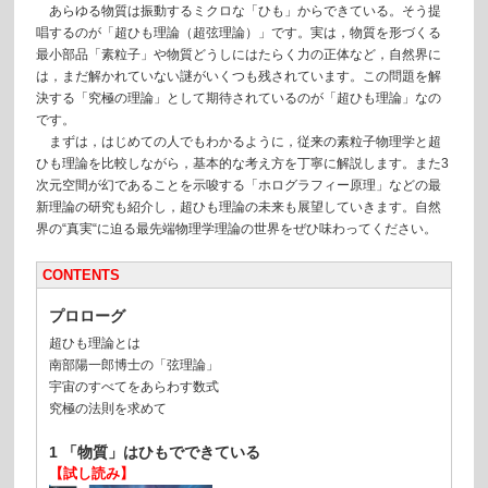
あらゆる物質は振動するミクロな「ひも」からできている。そう提
唱するのが「超ひも理論（超弦理論）」です。実は，物質を形づくる
最小部品「素粒子」や物質どうしにはたらく力の正体など，自然界に
は，まだ解かれていない謎がいくつも残されています。この問題を解
決する「究極の理論」として期待されているのが「超ひも理論」なの
です。
まずは，はじめての人でもわかるように，従来の素粒子物理学と超
ひも理論を比較しながら，基本的な考え方を丁寧に解説します。また3
次元空間が幻であることを示唆する「ホログラフィー原理」などの最
新理論の研究も紹介し，超ひも理論の未来も展望していきます。自然
界の“真実“に迫る最先端物理学理論の世界をぜひ味わってください。
CONTENTS
プロローグ
超ひも理論とは
南部陽一郎博士の「弦理論」
宇宙のすべてをあらわす数式
究極の法則を求めて
1 「物質」はひもでできている
【試し読み】