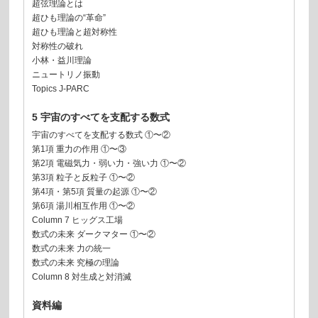
超弦理論とは
超ひも理論の“革命”
超ひも理論と超対称性
対称性の破れ
小林・益川理論
ニュートリノ振動
Topics J-PARC
5 宇宙のすべてを支配する数式
宇宙のすべてを支配する数式 ①〜②
第1項 重力の作用 ①〜③
第2項 電磁気力・弱い力・強い力 ①〜②
第3項 粒子と反粒子 ①〜②
第4項・第5項 質量の起源 ①〜②
第6項 湯川相互作用 ①〜②
Column 7 ヒッグス工場
数式の未来 ダークマター ①〜②
数式の未来 力の統一
数式の未来 究極の理論
Column 8 対生成と対消滅
資料編