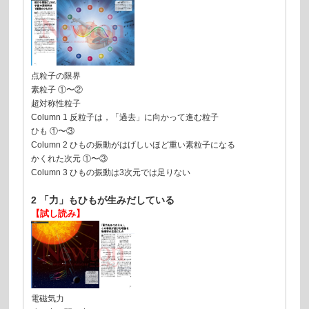
点粒子の限界
素粒子 ①〜②
超対称性粒子
Column 1 反粒子は，「過去」に向かって進む粒子
ひも ①〜③
Column 2 ひもの振動がはげしいほど重い素粒子になる
かくれた次元 ①〜③
Column 3 ひもの振動は3次元では足りない
2 「力」もひもが生みだしている
【試し読み】
電磁気力