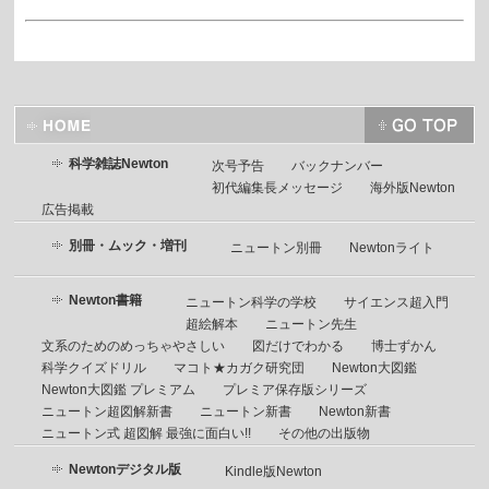
科学雑誌Newton
次号予告
バックナンバー
初代編集長メッセージ
海外版Newton
広告掲載
別冊・ムック・増刊
ニュートン別冊
Newtonライト
Newton書籍
ニュートン科学の学校
サイエンス超入門
超絵解本
ニュートン先生
文系のためのめっちゃやさしい
図だけでわかる
博士ずかん
科学クイズドリル
マコト★カガク研究団
Newton大図鑑
Newton大図鑑 プレミアム
プレミア保存版シリーズ
ニュートン超図解新書
ニュートン新書
Newton新書
ニュートン式 超図解 最強に面白い!!
その他の出版物
Newtonデジタル版
Kindle版Newton