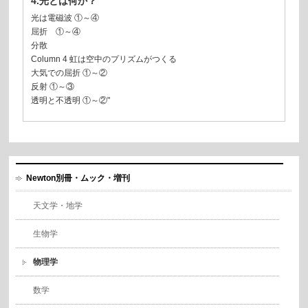
4.光とは何か？
光は電磁波 ①～④
屈折 ①～④
分散
Column 4 虹は空中のプリズムがつくる
大気での屈折 ①～②
反射 ①～③
透明と不透明 ①～②"
Newton別冊・ムック・増刊
天文学・地学
生物学
物理学
数学