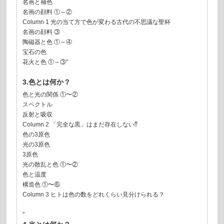
名画と補色
名画の顔料 ①～②
Column 1 光の当て方で色が変わる古代の不思議な聖杯
名画の顔料 ③
陶磁器と色 ①～④
宝石の色
花火と色 ①～③"
3.色とは何か？
色と光の関係 ①〜②
スペクトル
反射と吸収
Column 2 「完全な黒」はまだ存在しない⁉
色の3原色
光の3原色
3原色
光の散乱と色 ①〜②
色と温度
構造色 ①〜⑥
Column 3 ヒトは色の数をどれくらい見分けられる？
"