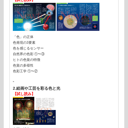
「色」の正体
色発現の3要素
色を感じるセンサー
自然界の色彩 ①〜③
ヒトの色覚の特徴
色覚の多様性
色彩工学 ①〜②
"
2.絵画や工芸を彩る色と光
【試し読み】