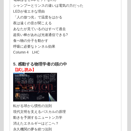
シャンプーとリンスの違いは電気の力だった
LEDが省エネな理由
「人の放つ光」で温度をはかる
夜は遠くの音が聞こえる
あなたが見ているのはすべて過去
超長い棒があれば光速通信できる?
食べ物の分子を動かす
呼吸に必要なトンネル効果
Column 4 LHC
5. 感動する物理学者の頭の中
【試し読み】
転がる球から慣性の法則
現代文明を支えるパスカルの原理
動きを予測するニュートン力学
消えたエネルギーはどこへ？
永久機関の夢を絶つ法則