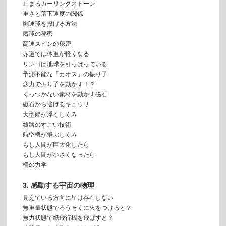
止まるカーリングストーン
重さと落下速度の関係
剛速球を投げる方法
魔球の秘密
高速スピンの秘密
赤道では体重が軽くなる
リンゴは地球を引っぱっている
予測不能な「カオス」の振り子
念力で振り子を動かす！？
くっつかない素材を動かす磁石
磁石から逃げるキュウリ
大型船が浮くしくみ
線路のすごい技術
航空機が飛ぶしくみ
もし人間が巨大化したら
もし人間が小さくなったら
橋の力学
3. 感動する宇宙の物理
見えている方向に星は存在しない
無重量状態でろうそくに火をつけると？
無力状態で紙飛行機を飛ばすと？