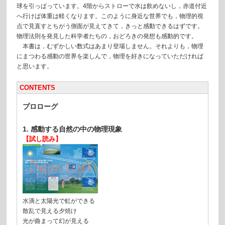
球を引っぱっています。4階からストローで水は飲めないし，赤道付近
へ行けば体重は軽くなります。このように身近な世界でも，物理的視
点で見直すとちがう側面が見えてきて，きっと感動できるはずです。
物理法則を発見した科学者たちの，おどろきの発想も感動的です。
本書は，むずかしい数式はあまり登場しません。それよりも，物理
にまつわる感動の世界を楽しんで，物理を好きになっていただければ
と思います。
CONTENTS
プロローグ
1. 感動する自然の中の物理現象
【試し読み】
水滴と太陽光で虹ができる
散乱で見える夕焼け
光が曲まって幻が見える