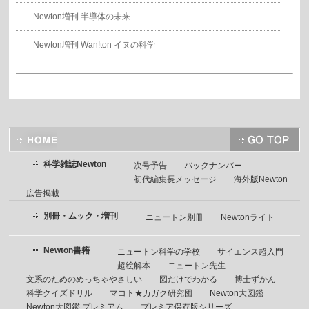
Newton増刊 半導体の未来
Newton増刊 Wan!ton イヌの科学
科学雑誌Newton
次号予告
バックナンバー
初代編集長メッセージ
海外版Newton
広告掲載
別冊・ムック・増刊
ニュートン別冊
Newtonライト
Newton書籍
ニュートン科学の学校
サイエンス超入門
超絵解本
ニュートン先生
文系のためのめっちゃやさしい
図だけでわかる
博士ずかん
科学クイズドリル
マコト★カガク研究団
Newton大図鑑
Newton大図鑑 プレミアム
プレミア保存版シリーズ