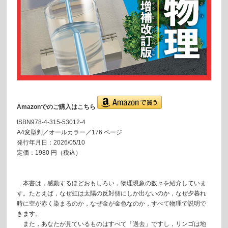
Amazonでのご購入はこちら
ISBN978-4-315-53012-4
A4変型判／オールカラー／176 ページ
発行年月日：2026/05/10
定価：1980 円（税込）
本書は，感動するほどおもしろい，物理現象の数々を紹介していま
す。たとえば，なぜ虹は太陽の反対側にしか出ないのか，なぜ夕暮れ
時に空が赤く染まるのか，なぜ金が金色なのか，すべて物理で説明で
きます。
また，あなたが見ているものはすべて「過去」ですし，リンゴは地