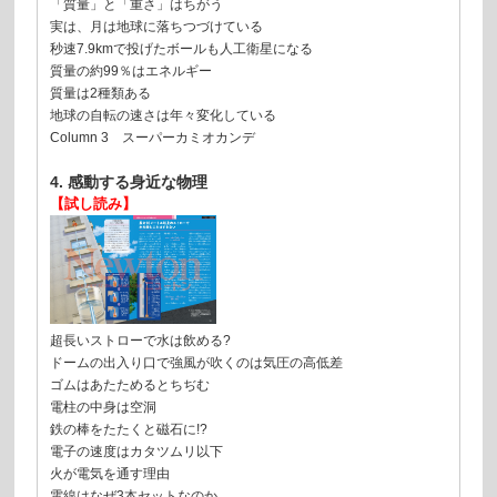
「質量」と「重さ」はちがう
実は、月は地球に落ちつづけている
秒速7.9kmで投げたボールも人工衛星になる
質量の約99％はエネルギー
質量は2種類ある
地球の自転の速さは年々変化している
Column 3 スーパーカミオカンデ
4. 感動する身近な物理
【試し読み】
超長いストローで水は飲める?
ドームの出入り口で強風が吹くのは気圧の高低差
ゴムはあたためるとちぢむ
電柱の中身は空洞
鉄の棒をたたくと磁石に!?
電子の速度はカタツムリ以下
火が電気を通す理由
電線はなぜ3本セットなのか