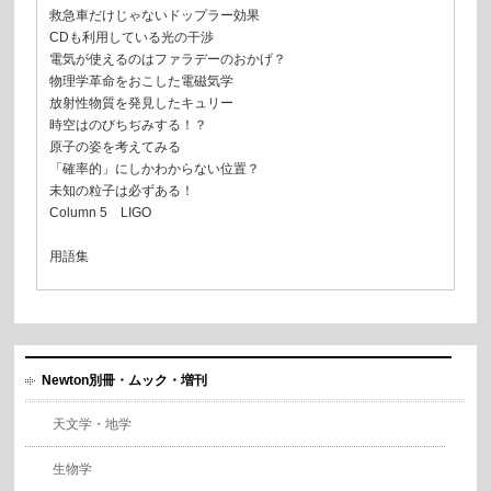
救急車だけじゃないドップラー効果
CDも利用している光の干渉
電気が使えるのはファラデーのおかげ？
物理学革命をおこした電磁気学
放射性物質を発見したキュリー
時空はのびちぢみする！？
原子の姿を考えてみる
「確率的」にしかわからない位置？
未知の粒子は必ずある！
Column 5 LIGO
用語集
Newton別冊・ムック・増刊
天文学・地学
生物学