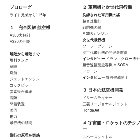
プロローグ
２ 軍用機と次世代飛行機
ライト兄弟から115年
洗練された軍用機の姿
超音速飛行
１ 完全図解 航空機
戦闘機の翼
F-35Bエンジン
A380大解剖
次世代飛行機
A380の性能
ソーラープレーン
次世代飛行機の開発最前線
離陸から着陸まで
インタビュー
イラン・クロー博士
燃料タンク
超音速複葉旅客機 MISORA
離陸
ドローン
巡航
インタビュー
野波健蔵博士
ジェットエンジン
コックピット
３ 日本の航空機開発
炭素複合繊維
着陸
ドリームライナー
降着装置
三菱リージョナルジェット
整備
HondaJet
揚力
４ 宇宙船・ロケットのテク
飛行機の疑問
ー
飛行の原理を実感
スペースシャトル