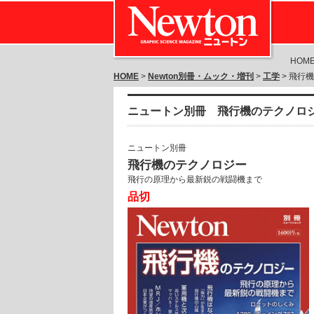
HOM
HOME
>
Newton別冊・ムック・増刊
>
工学
> 飛行
ニュートン別冊 飛行機のテクノロ
ニュートン別冊
飛行機のテクノロジー
飛行の原理から最新鋭の戦闘機まで
品切