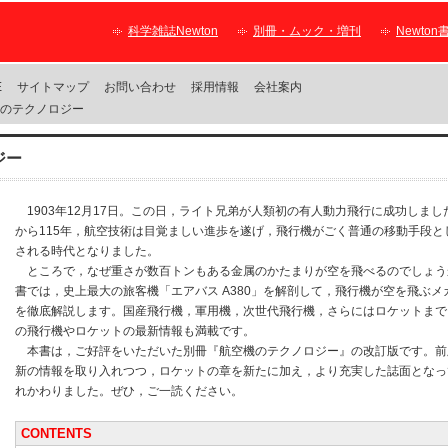
科学雑誌Newton
別冊・ムック・増刊
Newton
E
サイトマップ
お問い合わせ
採用情報
会社案内
機のテクノロジー
ジー
1903年12月17日。この日，ライト兄弟が人類初の有人動力飛行に成功しまし
から115年，航空技術は目覚ましい進歩を遂げ，飛行機がごく普通の移動手段と
される時代となりました。
ところで，なぜ重さが数百トンもある金属のかたまりが空を飛べるのでしょう
書では，史上最大の旅客機「エアバス A380」を解剖して，飛行機が空を飛ぶメ
を徹底解説します。国産飛行機，軍用機，次世代飛行機，さらにはロケットまで
の飛行機やロケットの最新情報も満載です。
本書は，ご好評をいただいた別冊『航空機のテクノロジー』の改訂版です。前
新の情報を取り入れつつ，ロケットの章を新たに加え，より充実した誌面となっ
れかわりました。ぜひ，ご一読ください。
CONTENTS