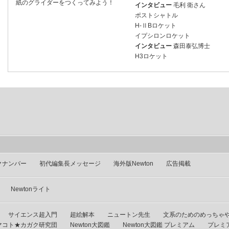
紙のグライダーをつくってみよう！
インタビュー
毛利 衛さん
ポストシャトル
H-ⅡBロケット
イプシロンロケット
インタビュー
森田泰弘博士
H3ロケット
クナンバー
初代編集長メッセージ
海外版Newton
広告掲載
Newtonライト
サイエンス超入門
超絵解本
ニュートン先生
文系のためのめっちゃ
マコト★カガク研究団
Newton大図鑑
Newton大図鑑 プレミアム
プレミ