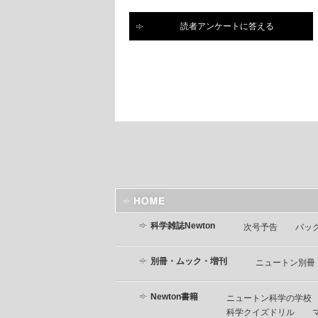
読者アンケートに答える
科学雑誌Newton
次号予告
バッ
別冊・ムック・増刊
ニュートン別冊
Newton書籍
ニュートン科学の学校
科学クイズドリル