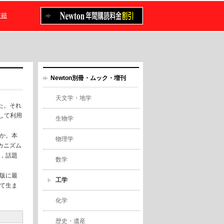
書籍
Newton別冊・ムック・増刊
天文学・地学
た。それ
して利用
生物学
か。本
物理学
カニズム
，話題
数学
版に最
工学
て生ま
化学
歴史・遺産