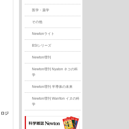
医学・薬学
その他
Newtonライト
BSIシリーズ
Newton増刊
Newton増刊 Nyaton ネコの科
学
Newton増刊 半導体の未来
Newton増刊 Wan!ton イヌの科
学
ノロジ