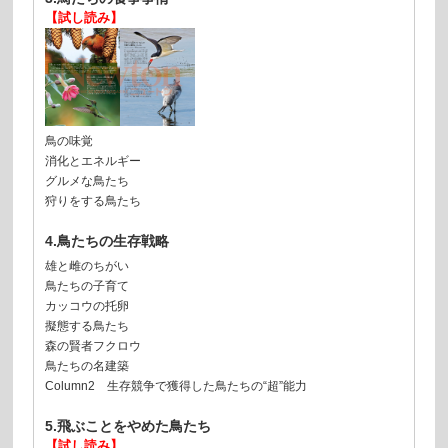
【試し読み】
鳥の味覚
消化とエネルギー
グルメな鳥たち
狩りをする鳥たち
4.鳥たちの生存戦略
雄と雌のちがい
鳥たちの子育て
カッコウの托卵
擬態する鳥たち
森の賢者フクロウ
鳥たちの名建築
Column2 生存競争で獲得した鳥たちの“超”能力
5.飛ぶことをやめた鳥たち
【試し読み】