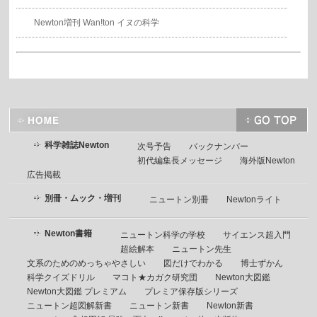
Newton増刊 Wan!ton イヌの科学
科学雑誌Newton
次号予告
バックナンバー
初代編集長メッセージ
海外版Newton
広告掲載
別冊・ムック・増刊
ニュートン別冊
Newtonライト
Newton書籍
ニュートン科学の学校
サイエンス超入門
超絵解本
ニュートン先生
文系のためのめっちゃやさしい
図だけでわかる
博士ずかん
科学クイズドリル
マコト★カガク研究団
Newton大図鑑
Newton大図鑑 プレミアム
プレミア保存版シリーズ
ニュートン超図解新書
ニュートン新書
Newton新書