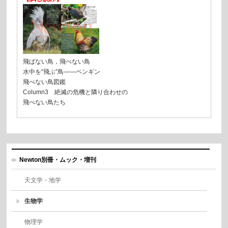
飛ばない鳥，飛べない鳥
水中を“飛ぶ”鳥——ペンギン
飛べない鳥図鑑
Column3 絶滅の危機と隣り合わせの
飛べない鳥たち
Newton別冊・ムック・増刊
天文学・地学
生物学
物理学