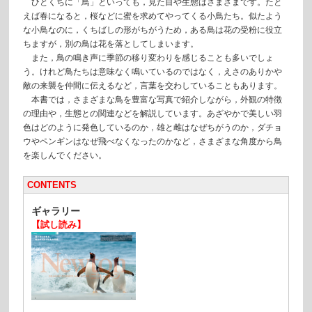
ひとくちに「鳥」といっても，見た目や生態はさまざまです。たと
えば春になると，桜などに蜜を求めてやってくる小鳥たち。似たよう
な小鳥なのに，くちばしの形がちがうため，ある鳥は花の受粉に役立
ちますが，別の鳥は花を落としてしまいます。
また，鳥の鳴き声に季節の移り変わりを感じることも多いでしょ
う。けれど鳥たちは意味なく鳴いているのではなく，えさのありかや
敵の来襲を仲間に伝えるなど，言葉を交わしていることもあります。
本書では，さまざまな鳥を豊富な写真で紹介しながら，外観の特徴
の理由や，生態との関連などを解説しています。あざやかで美しい羽
色はどのように発色しているのか，雄と雌はなぜちがうのか，ダチョ
ウやペンギンはなぜ飛べなくなったのかなど，さまざまな角度から鳥
を楽しんでください。
CONTENTS
ギャラリー
【試し読み】