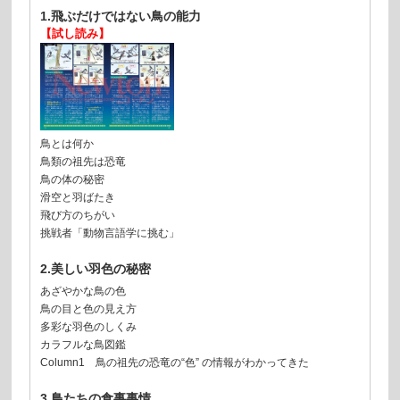
1.飛ぶだけではない鳥の能力
【試し読み】
鳥とは何か
鳥類の祖先は恐竜
鳥の体の秘密
滑空と羽ばたき
飛び方のちがい
挑戦者「動物言語学に挑む」
2.美しい羽色の秘密
あざやかな鳥の色
鳥の目と色の見え方
多彩な羽色のしくみ
カラフルな鳥図鑑
Column1 鳥の祖先の恐竜の“色” の情報がわかってきた
3.鳥たちの食事事情