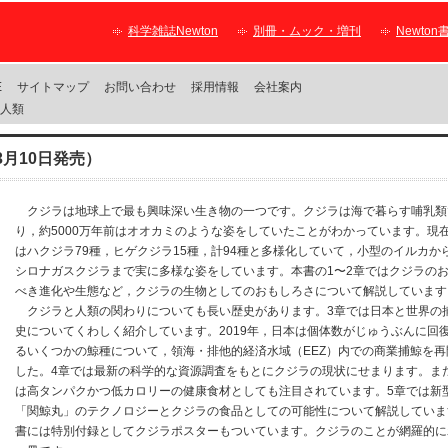
科学雑誌Newton
別冊・ムック・増刊
Newton
E
サイトマップ
お問い合わせ
採用情報
会社案内
と人類
3月10日発売）
クジラは地球上で最も興味深い生き物の一つです。クジラは海で暮らす哺乳類
り，約5000万年前はオオカミのような姿をしていたことがわかっています。現
はハクジラ79種，ヒゲクジラ15種，計94種と多様化していて，小型のイルカか
シロナガスクジラまで実に多様な姿をしています。本書の1〜2章ではクジラの
べき進化や生態など，クジラの生物としてのおもしろさについて解説しています
クジラと人類の関わりについても長い歴史があります。3章では日本と世界の
史についてくわしく紹介しています。2019年，日本は個体数がじゅうぶんに回
るいくつかの鯨種について，領海・排他的経済水域（EEZ）内での商業捕鯨を再
した。4章では最新の科学的な資源調査をもとにクジラの現状にせまります。ま
は高タンパクかつ低カロリーの健康食材としても注目されています。5章では新
「関鯨丸」のテクノロジーとクジラの食品としての可能性について解説していま
書には特別付録としてクジラポスターもついています。クジラのことが網羅的に