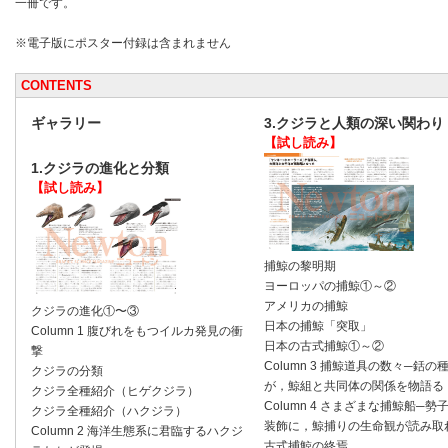
一冊です。
※電子版にポスター付録は含まれません
CONTENTS
ギャラリー
3.クジラと人類の深い関わり
【試し読み】
1.クジラの進化と分類
【試し読み】
捕鯨の黎明期
ヨーロッパの捕鯨①～②
アメリカの捕鯨
クジラの進化①〜③
日本の捕鯨「突取」
Column 1 腹びれをもつイルカ発見の衝
日本の古式捕鯨①～②
撃
Column 3 捕鯨道具の数々─銛の
クジラの分類
が，鯨組と共同体の関係を物語る
クジラ全種紹介（ヒゲクジラ）
Column 4 さまざまな捕鯨船─勢
クジラ全種紹介（ハクジラ）
装飾に，鯨捕りの生命観が読み取
Column 2 海洋生態系に君臨するハクジ
古式捕鯨の終焉