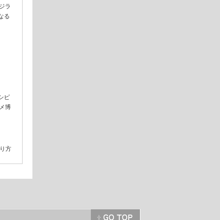
クジラ
なる
シピ
スメ博
り方