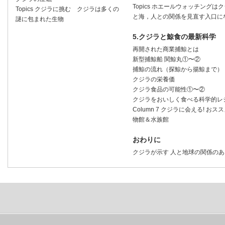
Topics ホエールウォッチングは
Topics クジラに挑む クジラは多くの
と海，人との関係を見直す入口に
謎に包まれた生物
5.クジラと鯨食の最新科学
再開された商業捕鯨とは
新型捕鯨船 関鯨丸①〜②
捕鯨の流れ（探鯨から揚鯨まで）
クジラの栄養価
クジラ食品の可能性①〜②
クジラをおいしく食べる科学的レ
Column 7 クジラに会える! おス
物館＆水族館
おわりに
クジラが示す 人と地球の関係のあ