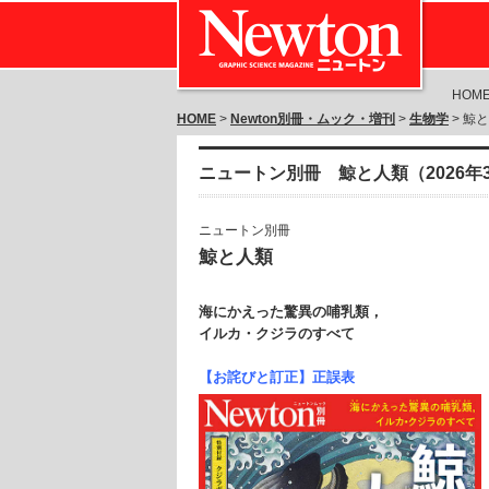
HOM
HOME
>
Newton別冊・ムック・増刊
>
生物学
> 鯨
ニュートン別冊 鯨と人類（2026年
ニュートン別冊
鯨と人類
海にかえった驚異の哺乳類，
イルカ・クジラのすべて
【お詫びと訂正】正誤表