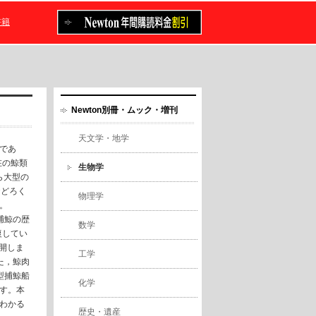
書籍
Newton別冊・ムック・増刊
天文学・地学
であ
在の鯨類
生物学
ら大型の
おどろく
物理学
。
捕鯨の歴
数学
復してい
開しま
工学
た，鯨肉
型捕鯨船
化学
す。本
わかる
歴史・遺産