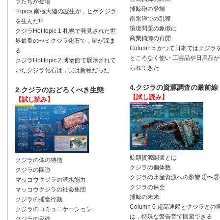
ラたちが登場
捕鯨砲の登場
Topics 南極大陸の誕生が，ヒゲクジラ
南氷洋での乱獲
を生んだ!?
環境問題の象徴に
クジラHot topic 1 札幌で発見された世
商業捕鯨の再開
界最良のセミクジラ化石で，謎が深ま
Column 5 かつて日本ではクジラ
る
ところなく使い 工芸品や日用品が
クジラHot topic 2 博物館で展示されて
られてきた
いたクジラ化石は，実は新種だった
4.クジラの資源調査の最前線
2.クジラのおどろくべき生態
【試し読み】
【試し読み】
鯨類資源調査とは
クジラの体の特徴
クジラの個体数
クジラの回遊
クジラの水産資源への影響 ①〜②
マッコウクジラの潜水能力
クジラの保全
マッコウクジラの社会集団
捕鯨の未来
クジラの捕食行動
Column 6 超高速船とクジラとの
クジラのコミュニケーション
は，特殊な警告音で回避できる
クジラの座礁