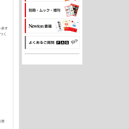
を余す
つく
衝突