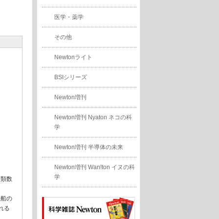
医学・薬学
その他
Newtonライト
BSIシリーズ
Newton増刊
Newton増刊 Nyaton ネコの科
学
Newton増刊 半導体の未来
Newton増刊 Wan!ton イヌの科
学
種類数
子船の
れる