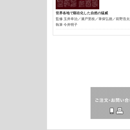
世界各地で顕在化した自然の猛威
監修
玉井幸治／瀬戸里枝／筆保弘徳／前野浩太
執筆
今井明子