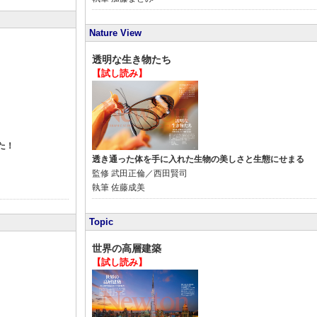
Nature View
透明な生き物たち
【試し読み】
た！
透き通った体を手に入れた生物の美しさと生態にせまる
監修
武田正倫／西田賢司
執筆
佐藤成美
Topic
世界の高層建築
【試し読み】