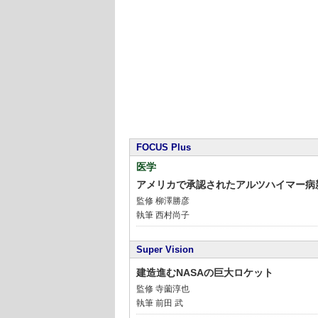
FOCUS Plus
医学
アメリカで承認されたアルツハイマー病
監修
柳澤勝彦
執筆 西村尚子
Super Vision
建造進むNASAの巨大ロケット
監修
寺薗淳也
執筆 前田 武