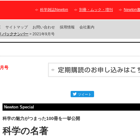
科学雑誌Newton
別冊・ムック・増刊
Newton
E
サイトマップ
お問い合わせ
採用情報
会社案内
1年 バックナンバー
> 2021年9月号
9月号
Newton Special
科学の魅力がつまった100冊を一挙公開
科学の名著