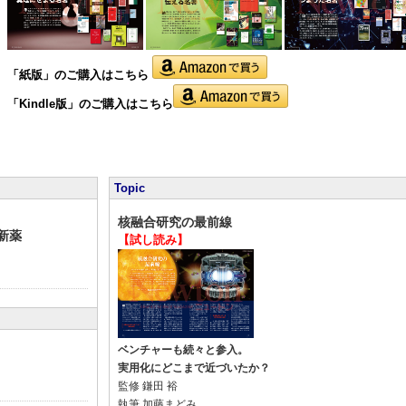
「紙版」の
ご購入はこちら
「Kindle版」のご購入はこちら
Topic
核融合研究の最前線
新薬
【試し読み】
ベンチャーも続々と参入。
実用化にどこまで近づいたか？
監修
鎌田 裕
執筆
加藤まどみ