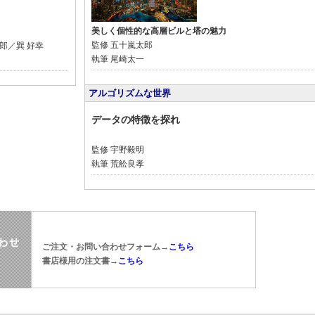
美しく個性的な高層ビルと塔の魅力
監修
五十嵐太郎
郎／巽 好幸
執筆
尾崎太一
アルゴリズムな世界
データの特徴を探れ
監修
宇野毅明
執筆
荒舩良孝
ご注文・お問い合わせフォーム→
こちら
書店様用の注文書→
こちら