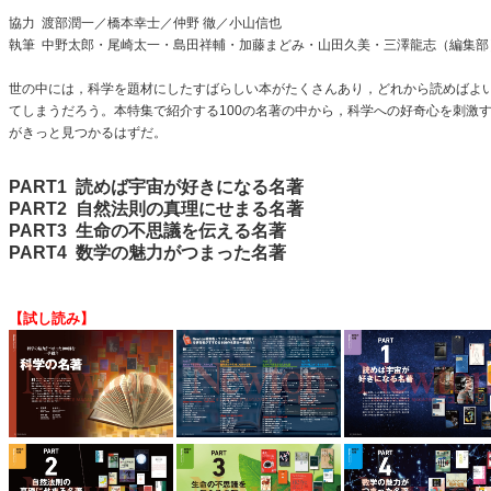
協力
渡部潤一／橋本幸士／仲野 徹／小山信也
執筆 中野太郎・尾崎太一・島田祥輔・加藤まどみ・山田久美・三澤龍志（編集部
世の中には，科学を題材にしたすばらしい本がたくさんあり，どれから読めばよ
てしまうだろう。本特集で紹介する100の名著の中から，科学への好奇心を刺激
がきっと見つかるはずだ。
PART1
読めば宇宙が好きになる名著
PART2
自然法則の真理にせまる名著
PART3
生命の不思議を伝える名著
PART4
数学の魅力がつまった名著
【試し読み】