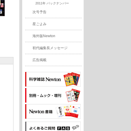
2011年 バックナンバー
次号予告
星ごよみ
海外版Newton
初代編集長メッセージ
広告掲載