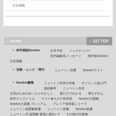
広告掲載
科学雑誌Newton
次号予告
バックナンバー
初代編集長メッセージ
海外版Newton
広告掲載
別冊・ムック・増刊
ニュートン別冊
Newtonライト
Newton書籍
ニュートン科学の学校
サイエンス超入門
超絵解本
ニュートン先生
文系のためのめっちゃやさしい
図だけでわかる
博士ずかん
科学クイズドリル
マコト★カガク研究団
Newton大図鑑
Newton大図鑑 プレミアム
プレミア保存版シリーズ
ニュートン超図解新書
ニュートン新書
Newton新書
ニュートン式 超図解 最強に面白い!!
その他の出版物