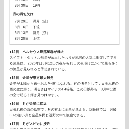
0
8月 30日
19時
月の満ち欠け
0
7月
29日
満月（望）
0
8月
0
6日
下弦
0
8月
13日
新月（朔）
0
8月
20日
上弦
●12日 ペルセウス座流星群が極大
スイフト・タットル彗星が放出したちりが地球の大気に衝突してでき
る流星群。 2026年は8月12日の夜から13日の夜明けにかけて最も多く
の流星が見られると予想されている。
●15日 金星が東方最大離角
金星が太陽から東へおよそ46°はなれる。宵の明星として，日暮れ後の
西の空に輝く。明るさはマイナス4.4等級。この日以外も，8月中は西
の空で明るく輝き見つけやすい。
●16日 月が金星に接近
日暮れ後の西の低空で，月の右上に金星が見える。双眼鏡では，月齢
3.7の細い月と金星を同じ視野の中で観察できる。
●17日 月がスピカに接近