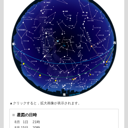
▲クリックすると，拡大画像が表示されます。
星図の日時
0
8月
0
1日
21時
0
8月 15日
20時