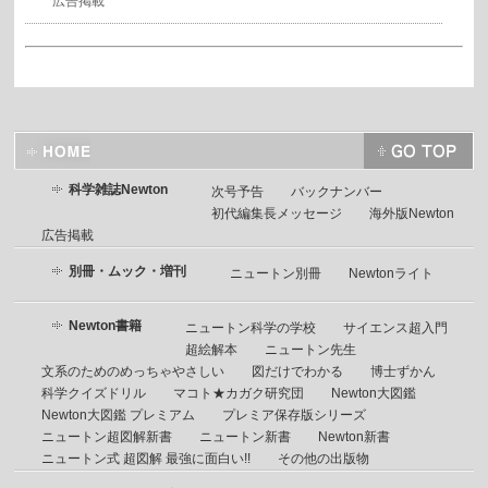
広告掲載
科学雑誌Newton
次号予告
バックナンバー
初代編集長メッセージ
海外版Newton
広告掲載
別冊・ムック・増刊
ニュートン別冊
Newtonライト
Newton書籍
ニュートン科学の学校
サイエンス超入門
超絵解本
ニュートン先生
文系のためのめっちゃやさしい
図だけでわかる
博士ずかん
科学クイズドリル
マコト★カガク研究団
Newton大図鑑
Newton大図鑑 プレミアム
プレミア保存版シリーズ
ニュートン超図解新書
ニュートン新書
Newton新書
ニュートン式 超図解 最強に面白い!!
その他の出版物