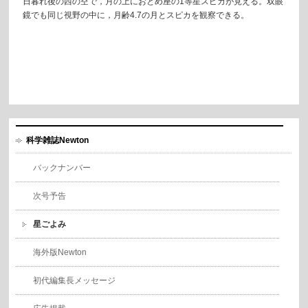
日暮れ後の西の空で，月の上におとめ座の1等星スピカが見える。双眼
鏡でも同じ視野の中に，月齢4.7の月とスピカを観察できる。
科学雑誌Newton
バックナンバー
次号予告
星ごよみ
海外版Newton
初代編集長メッセージ