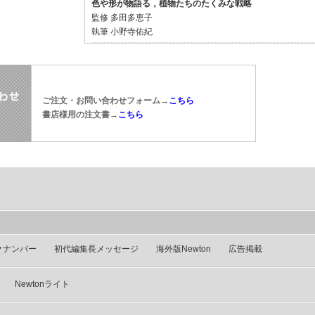
色や形が物語る，植物たちのたくみな戦略
監修
多田多恵子
執筆
小野寺佑紀
ご注文・お問い合わせフォーム→
こちら
書店様用の注文書→
こちら
クナンバー
初代編集長メッセージ
海外版Newton
広告掲載
Newtonライト