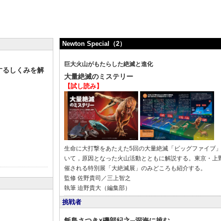
Newton Special（2）
巨大火山がもたらした絶滅と進化
するしくみを解
大量絶滅のミステリー
【試し読み】
生命に大打撃をあたえた5回の大量絶滅「ビッグファイブ
いて，原因となった火山活動とともに解説する。東京・上
催される特別展「大絶滅展」のみどころも紹介する。
監修 佐野貴司／三上智之
執筆 迫野貴大（編集部）
挑戦者
飯島さつき×磯部紀之─深海に挑む