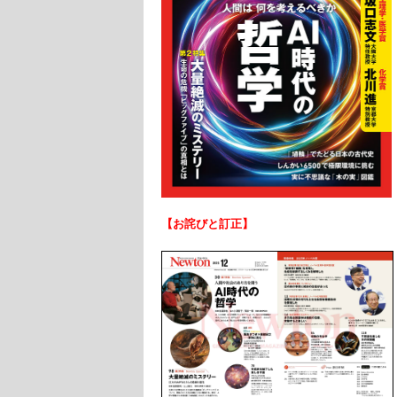
【
お詫びと訂正】