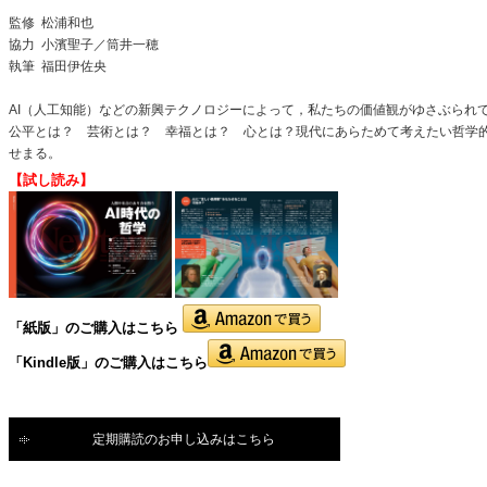
監修
松浦和也
協力
小濱聖子／筒井一穂
執筆 福田伊佐央
AI（人工知能）などの新興テクノロジーによって，私たちの価値観がゆさぶられ
公平とは？ 芸術とは？ 幸福とは？ 心とは？現代にあらためて考えたい哲学
せまる。
【試し読み】
「紙版」の
ご購入はこちら
「Kindle版」のご購入はこちら
定期購読のお申し込みはこちら