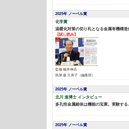
2025年 ノーベル賞
化学賞
温暖化対策の切り札となる金属有機構造
【試し読み】
監修
楊井伸浩
執筆 森 久美子（編集部）
2025年 ノーベル賞
北川 進博士 インタビュー
多孔性金属錯体は機能の宝庫。実験する
2025年 ノーベル賞