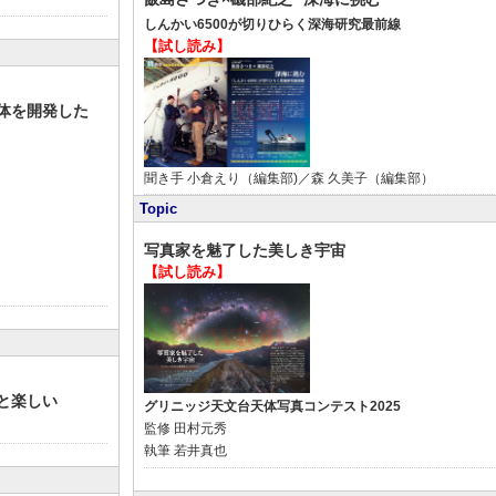
しんかい6500が切りひらく深海研究最前線
【試し読み】
体を開発した
聞き手
小倉えり（編集部)／森 久美子（編集部）
Topic
写真家を魅了した美しき宇宙
【試し読み】
と楽しい
グリニッジ天文台天体写真コンテスト2025
監修
田村元秀
執筆
若井真也