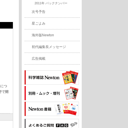
2011年 バックナンバー
次号予告
星ごよみ
海外版Newton
初代編集長メッセージ
広告掲載
」につ
野で開