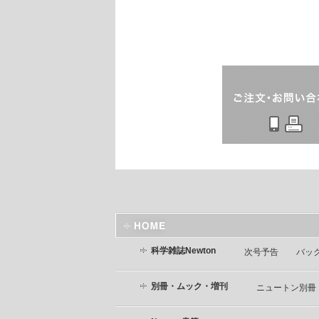
科学雑誌Newton
次号予告
バッ
別冊・ムック・増刊
ニュートン別冊