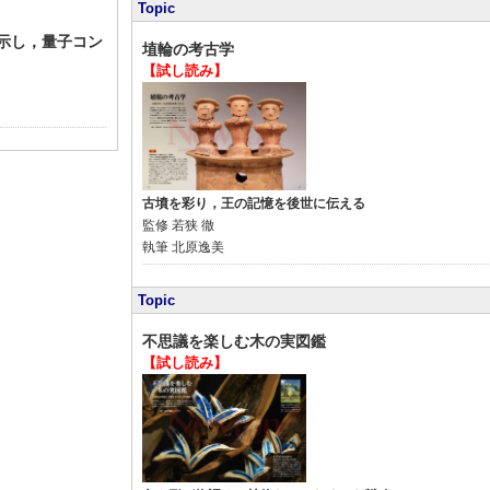
Topic
示し，量子コン
埴輪の考古学
【試し読み】
古墳を彩り，王の記憶を後世に伝える
監修
若狭 徹
執筆
北原逸美
Topic
不思議を楽しむ木の実図鑑
【試し読み】