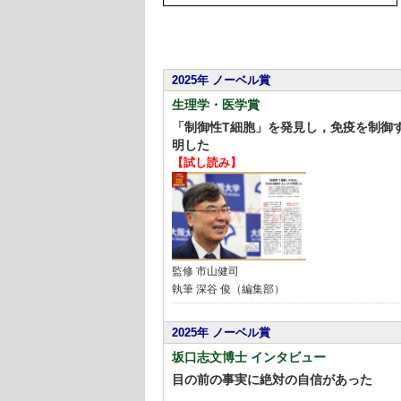
2025年 ノーベル賞
生理学・医学賞
「制御性T細胞」を発見し，免疫を制御
明した
【試し読み】
監修
市山健司
執筆 深谷 俊（編集部）
2025年 ノーベル賞
坂口志文博士 インタビュー
目の前の事実に絶対の自信があった