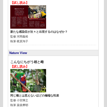
【試し読み】
新たな感染症が次々と出現するのはなぜか？
監修
河岡義裕
執筆
梶原洵子
Nature View
こんなにちがう雄と雌
【試し読み】
同じ種とは思えないほどの極端な性差
監修
小宮輝之
執筆
薬袋摩耶