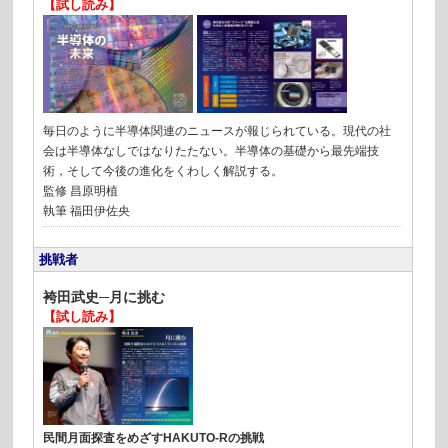
【試し読み】
毎日のように半導体関連のニュースが報じられている。現代の社
会は半導体なしではなりたたない。半導体の基礎から最先端技
術，そして今後の進化をくわしく解説する。
監修 昌原明植
執筆 福田伊佐央
挑戦者
袴田武史─月に挑む
【試し読み】
民間月面探査をめざすHAKUTO-Rの挑戦