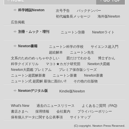
科学雑誌Newton
次号予告
バックナンバー
初代編集長メッセージ
海外版Newton
広告掲載
別冊・ムック・増刊
ニュートン別冊
Newtonライト
Newton書籍
ニュートン科学の学校
サイエンス超入門
超絵解本
ニュートン先生
文系のためのめっちゃやさしい
図だけでわかる
博士ずかん
科学クイズドリル
マコト★カガク研究団
Newton大図鑑
Newton大図鑑 プレミアム
プレミア保存版シリーズ
ニュートン超図解新書
ニュートン新書
Newton新書
ニュートン式 超図解 最強に面白い!!
その他の出版物
Newtonデジタル版
Kindle版Newton
What's New
過去のニュースリリース
よくあるご質問（FAQ)
書店さまへ
採用情報
会社案内
プライバシーポリシー
保有個人データに関する公表事項
サイトマップ
(C) copyright. Newton Press Reserved.