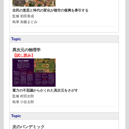
住民の意思と時代の変化が都市の復興を牽引する
監修
初田香成
執筆
加藤まどみ
Topic
異次元の物理学
【試し読み】
重力の不思議からかくれた高次元をさがす
監修
村田次郎
執筆
小谷太郎
Topic
次のパンデミック