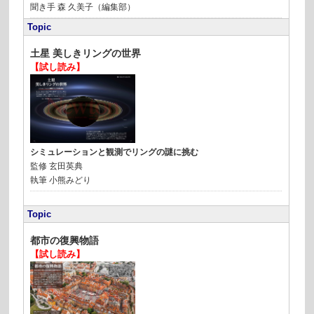
聞き手
森 久美子（編集部）
Topic
土星 美しきリングの世界
【試し読み】
シミュレーションと観測でリングの謎に挑む
監修
玄田英典
執筆
小熊みどり
Topic
都市の復興物語
【試し読み】