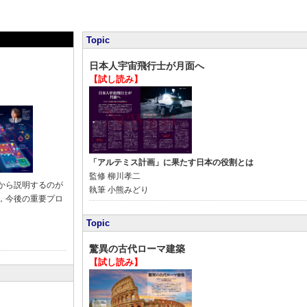
Topic
日本人宇宙飛行士が月面へ
【試し読み】
「アルテミス計画」に果たす日本の役割とは
監修
柳川孝二
から説明するのが
執筆
小熊みどり
，今後の重要プロ
Topic
驚異の古代ローマ建築
【試し読み】