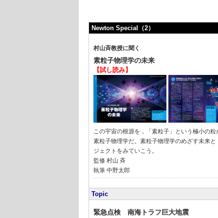
Newton Special（2）
村山斉教授に聞く
素粒子物理学の未来
【試し読み】
この宇宙の根源を，「素粒子」という極小の粒
素粒子物理学だ。素粒子物理学のめざす未来と
ジェクトをみていこう。
監修 村山 斉
執筆 中野太郎
Topic
緊急点検 南海トラフ巨大地震