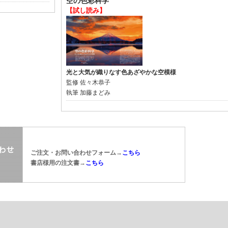
空の色彩科学
【試し読み】
光と大気が織りなす色あざやかな空模様
監修
佐々木恭子
執筆
加藤まどみ
ご注文・お問い合わせフォーム→
こちら
書店様用の注文書→
こちら