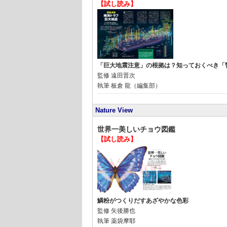
【試し読み】
「巨大地震注意」の根拠は？知っておくべき「
監修
遠田晋次
執筆
板倉 龍（編集部）
Nature View
世界一美しいチョウ図鑑
【試し読み】
鱗粉がつくりだすあざやかな色彩
監修
矢後勝也
執筆
薬袋摩耶