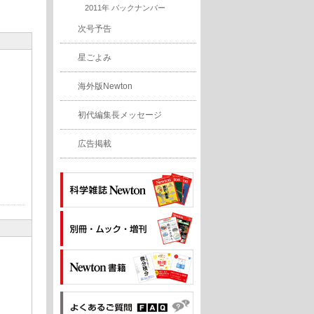
2011年 バックナンバー
次号予告
星ごよみ
海外版Newton
初代編集長メッセージ
広告掲載