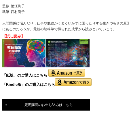
監修
蟹江絢子
執筆 西村尚子
人間関係に悩んだり，仕事や勉強がうまくいかずに困ったりする生きづらさの原
にあるのだろうか。最新の脳科学で得られた成果から読みといていこう。
【試し読み】
「紙版」の
ご購入はこちら
「Kindle版」のご購入はこちら
定期購読のお申し込みはこちら