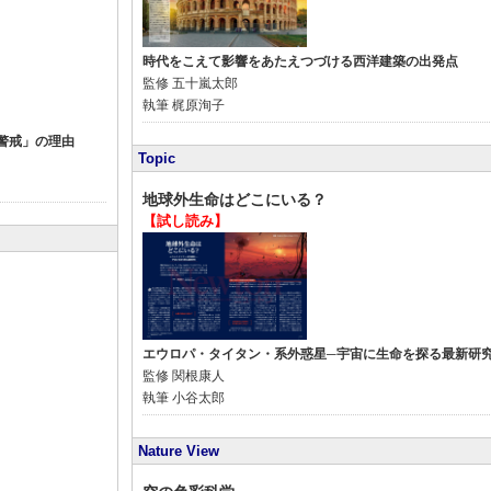
時代をこえて影響をあたえつづける西洋建築の出発点
監修
五十嵐太郎
執筆
梶原洵子
警戒」の理由
Topic
地球外生命はどこにいる？
【試し読み】
エウロパ・タイタン・系外惑星─宇宙に生命を探る最新研
監修
関根康人
執筆
小谷太郎
Nature View