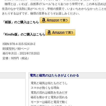
物理とは，いわば，自然界の“ルール”をとりあつかう学問です。この本を読めば
生活のなかで法則に気がついたり，学校の授業で，いまいちわからなかったこと
きたりするはずです。物理の世界をどうぞお楽しみください。
「紙版」の
ご購入はこちら
「Kindle版」のご購入はこちら
ISBN 978-4-315-52419-2
B5変型判／80ページ
発行年月日：2021年7月20日
定価：935円（税込）
電気と磁気のはたらきがよくわかる
電気と磁気は似たものどうし
スマホが熱くなる理由
電気の流れは磁気を生みだす
磁石を動かすと電気が流れる
モーターは磁石と電流で動く