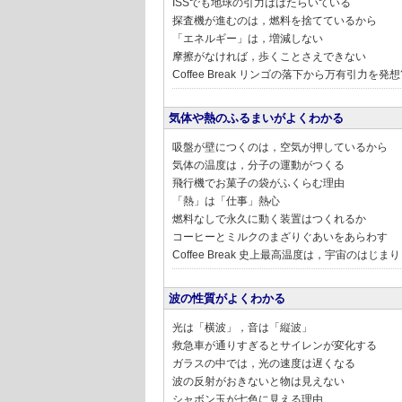
ISSでも地球の引力ははたらいている
探査機が進むのは，燃料を捨てているから
「エネルギー」は，増減しない
摩擦がなければ，歩くことさえできない
Coffee Break リンゴの落下から万有引力を発想
気体や熱のふるまいがよくわかる
吸盤が壁につくのは，空気が押しているから
気体の温度は，分子の運動がつくる
飛行機でお菓子の袋がふくらむ理由
「熱」は「仕事」熱心
燃料なしで永久に動く装置はつくれるか
コーヒーとミルクのまざりぐあいをあらわす
Coffee Break 史上最高温度は，宇宙のはじまり
波の性質がよくわかる
光は「横波」，音は「縦波」
救急車が通りすぎるとサイレンが変化する
ガラスの中では，光の速度は遅くなる
波の反射がおきないと物は見えない
シャボン玉が七色に見える理由