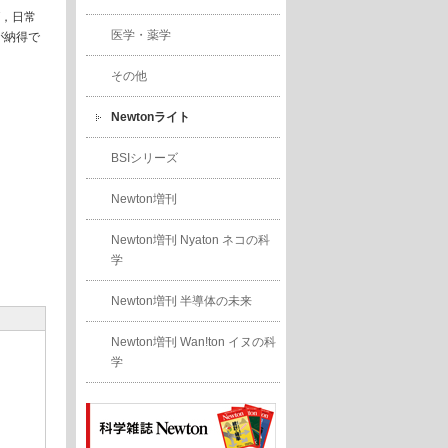
，日常
医学・薬学
が納得で
その他
Newtonライト
BSIシリーズ
Newton増刊
Newton増刊 Nyaton ネコの科
学
Newton増刊 半導体の未来
Newton増刊 Wan!ton イヌの科
学