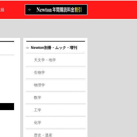
書籍
Newton別冊・ムック・増刊
天文学・地学
生物学
物理学
数学
工学
化学
歴史・遺産