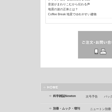
音波がまわりこむから伝わる声
地震の波の正体とは？
Coffee Break 地震でゆれやすい建物
科学雑誌Newton
次号予告
バッ
別冊・ムック・増刊
ニュートン別冊