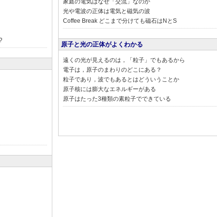
家庭の電気はなぜ「交流」なのか
光や電波の正体は電気と磁気の波
Coffee Break どこまで分けても磁石はNとS
?
原子と光の正体がよくわかる
遠くの光が見えるのは，「粒子」でもあるから
電子は，原子のまわりのどこにある？
粒子であり，波でもあるとはどういうことか
原子核には膨大なエネルギーがある
原子はたった3種類の素粒子でできている