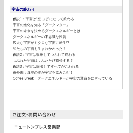
宇宙の終わり
仮説1：宇宙は“空っぽ”になって終わる
宇宙の進化を知る「ダークマター」
宇宙の未来を決めるダークエネルギーとは
ダークエネルギーの不思議な性質
広大な宇宙がミクロな宇宙に転生!?
私たちの宇宙も生まれかわった？
仮説2：宇宙は収縮してつぶれて終わる
つぶれた宇宙は，ふたたび膨張する？
仮説3：宇宙は膨張してすべてがこわれる
番外編：真空の泡が宇宙を飲みこむ！
Coffee Break ダークエネルギーが宇宙の運命をにぎっている