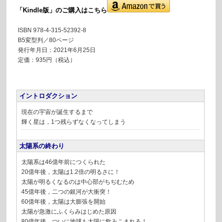
「Kindle版」のご購入はこちら
ISBN 978-4-315-52392-8
B5変型判／80ページ
発行年月日：2021年6月25日
定価：935円（税込）
イントロダクション
現在の宇宙が誕生するまで
輝く星は，1つ残らずなくなってしまう
太陽系の終わり
太陽系は46億年前につくられた
20億年後，太陽は1.2倍の明るさに！
太陽が明るくなるのは中心部がちぢむため
45億年後，二つの銀河が大衝突！
60億年後，太陽は大膨張を開始
太陽が急激にふくらみはじめた原因
80億年後，ついに地球も太陽に飲みこまれる！