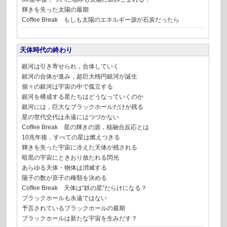
輝きを失った太陽の最期
Coffee Break もしも太陽のエネルギー源が石炭だったら
天体時代の終わり
銀河は引き寄せられ，合体していく
銀河の合体が進み，超巨大楕円銀河が誕生
個々の銀河は宇宙の中で孤立する
銀河を構成する星たちはどうなっていくのか
銀河には，巨大なブラックホールだけが残る
星の世代交代は永遠にはつづかない
Coffee Break 星の輝きの源，核融合反応とは
10兆年後，すべての星は燃えつきる
輝きを失った宇宙に冷えた天体が残される
暗黒の宇宙にときおり放たれる閃光
あらゆる天体・物体は消滅する
陽子の数が原子の種類を決める
Coffee Break 天体は“鉄の星”だらけになる？
ブラックホールも永遠ではない
予言されているブラックホールの最期
ブラックホールは新たな宇宙を生みだす？