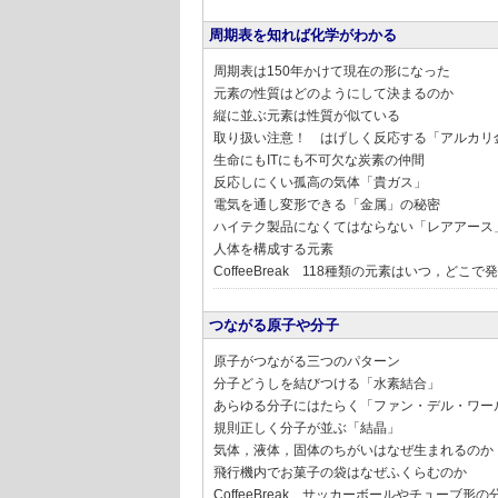
周期表を知れば化学がわかる
周期表は150年かけて現在の形になった
元素の性質はどのようにして決まるのか
縦に並ぶ元素は性質が似ている
取り扱い注意！ はげしく反応する「アルカリ
生命にもITにも不可欠な炭素の仲間
反応しにくい孤高の気体「貴ガス」
電気を通し変形できる「金属」の秘密
ハイテク製品になくてはならない「レアアース
人体を構成する元素
CoffeeBreak 118種類の元素はいつ，どこ
つながる原子や分子
原子がつながる三つのパターン
分子どうしを結びつける「水素結合」
あらゆる分子にはたらく「ファン・デル・ワー
規則正しく分子が並ぶ「結晶」
気体，液体，固体のちがいはなぜ生まれるのか
飛行機内でお菓子の袋はなぜふくらむのか
CoffeeBreak サッカーボールやチューブ形の