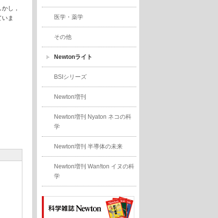
しかし，
医学・薬学
ていま
その他
Newtonライト
BSIシリーズ
Newton増刊
Newton増刊 Nyaton ネコの科
学
Newton増刊 半導体の未来
Newton増刊 Wan!ton イヌの科
学