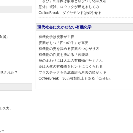
「さび」の原因は酸素と結びつく化学反応
意外に複雑。ロウソクが燃えるしくみ
CoffeeBreak ダイヤモンドは燃やせる
現代社会に欠かせない有機化学
金属」
有機化学は炭素が主役
炭素がもつ「四つの手」が重要
有機物の姿を決める炭素のつながり方
有機物の性質を決める「官能基」
」
身のまわりには人工の有機物がたくさん
薬は天然の有機物をヒントにつくられる
で発見された？
プラスチックも合成繊維も炭素の鎖がカギ
CoffeeBreak 36万種類以上もある「C₂₀H₄₂」
ルス力」
分子