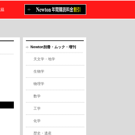
書籍
Newton別冊・ムック・増刊
天文学・地学
生物学
物理学
数学
工学
化学
歴史・遺産