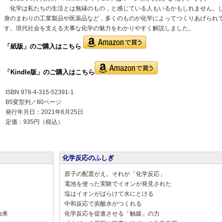
化学は私たちの生活とは無縁のもの，と感じている人もいるかもしれません。
身のまわりの工業製品や医薬品など，多くのものが化学によってつくりあげられ
す。現代社会を支える大事な化学の魅力をわかりやすく解説しました。
「紙版」の
ご購入はこちら
「Kindle版」のご購入はこちら
ISBN 978-4-315-52391-1
B5変型判／80ページ
発行年月日：2021年6月25日
定価：935円（税込）
化学反応のふしぎ
原子の配置がえ。それが「化学反応」
電池を使った実験でイオンが発見された
塩はイオンがばらけて水にとける
中和反応で炭酸水がつくれる
由来
化学反応を促進させる「触媒」の力