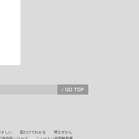
やさしい
図だけでわかる
博士ずかん
ア保存版シリーズ
ニュートン超図解新書