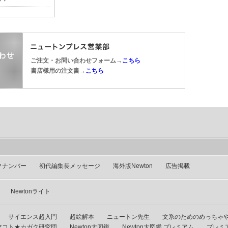
ご注文・お問い合わせフォーム→
こちら
書店様用の注文書→
こちら
クナンバー
初代編集長メッセージ
海外版Newton
広告掲載
Newtonライト
サイエンス超入門
超絵解本
ニュートン先生
文系のためのめっちゃ
マコト★カガク研究団
Newton大図鑑
Newton大図鑑 プレミアム
プレミ