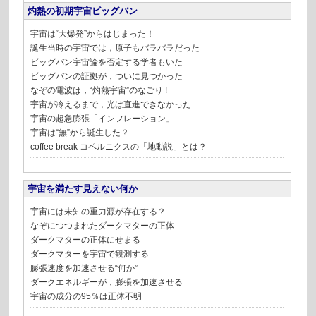
灼熱の初期宇宙ビッグバン
宇宙は“大爆発”からはじまった！
誕生当時の宇宙では，原子もバラバラだった
ビッグバン宇宙論を否定する学者もいた
ビッグバンの証拠が，ついに見つかった
なぞの電波は，“灼熱宇宙”のなごり !
宇宙が冷えるまで，光は直進できなかった
宇宙の超急膨張「インフレーション」
宇宙は“無”から誕生した？
coffee break
コペルニクスの「地動説」とは？
宇宙を満たす見えない何か
宇宙には未知の重力源が存在する？
なぞにつつまれたダークマターの正体
ダークマターの正体にせまる
ダークマターを宇宙で観測する
膨張速度を加速させる“何か”
ダークエネルギーが，膨張を加速させる
宇宙の成分の95％は正体不明