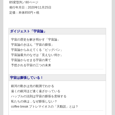
B5変型判／80ページ
発行年月日：2020年11月25日
定価：本体850円＋税
ダイジェスト「宇宙論」
宇宙の歴史を解き明かす「宇宙論」
宇宙論のきほん「宇宙の膨張」
宇宙論からみえてくる「ビッグバン」
宇宙論最大のなぞは「見えない何か」
宇宙論からせまる宇宙の果て
予想される宇宙の三つの未来
宇宙は膨張している！
銀河の動きは光の観測でわかる
遠くの銀河ほど速く遠ざかっている
ハッブルの法則は宇宙の膨張を意味する
私たちの体は，なぜ膨張しない？
coffee break
プトレマイオスの「天動説」とは？