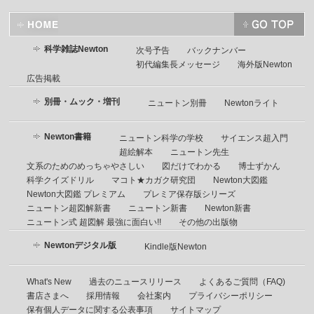
科学雑誌Newton
次号予告
バックナンバー
初代編集長メッセージ
海外版Newton
広告掲載
別冊・ムック・増刊
ニュートン別冊
Newtonライト
Newton書籍
ニュートン科学の学校
サイエンス超入門
超絵解本
ニュートン先生
文系のためのめっちゃやさしい
図だけでわかる
博士ずかん
科学クイズドリル
マコト★カガク研究団
Newton大図鑑
Newton大図鑑 プレミアム
プレミア保存版シリーズ
ニュートン超図解新書
ニュートン新書
Newton新書
ニュートン式 超図解 最強に面白い!!
その他の出版物
Newtonデジタル版
Kindle版Newton
What's New
過去のニュースリリース
よくあるご質問（FAQ)
書店さまへ
採用情報
会社案内
プライバシーポリシー
保有個人データに関する公表事項
サイトマップ