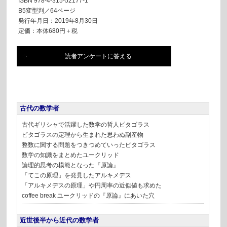
ISBN 978-4-315-52177-1
B5変型判／64ページ
発行年月日：2019年8月30日
定価：本体680円＋税
読者アンケートに答える
古代の数学者
古代ギリシャで活躍した数学の哲人ピタゴラス
ピタゴラスの定理から生まれた思わぬ副産物
整数に関する問題をつきつめていったピタゴラス
数学の知識をまとめたユークリッド
論理的思考の模範となった『原論』
「てこの原理」を発見したアルキメデス
「アルキメデスの原理」や円周率の近似値も求めた
coffee break
ユークリッドの『原論』にあいた穴
近世後半から近代の数学者