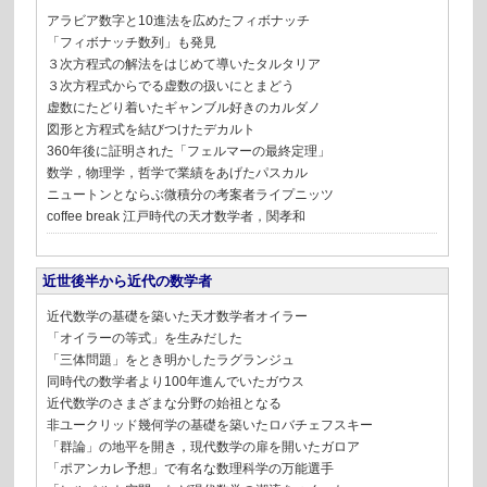
アラビア数字と10進法を広めたフィボナッチ
「フィボナッチ数列」も発見
３次方程式の解法をはじめて導いたタルタリア
３次方程式からでる虚数の扱いにとまどう
虚数にたどり着いたギャンブル好きのカルダノ
図形と方程式を結びつけたデカルト
360年後に証明された「フェルマーの最終定理」
数学，物理学，哲学で業績をあげたパスカル
ニュートンとならぶ微積分の考案者ライプニッツ
coffee break
江戸時代の天才数学者，関孝和
近世後半から近代の数学者
近代数学の基礎を築いた天才数学者オイラー
「オイラーの等式」を生みだした
「三体問題」をとき明かしたラグランジュ
同時代の数学者より100年進んでいたガウス
近代数学のさまざまな分野の始祖となる
非ユークリッド幾何学の基礎を築いたロバチェフスキー
「群論」の地平を開き，現代数学の扉を開いたガロア
「ポアンカレ予想」で有名な数理科学の万能選手