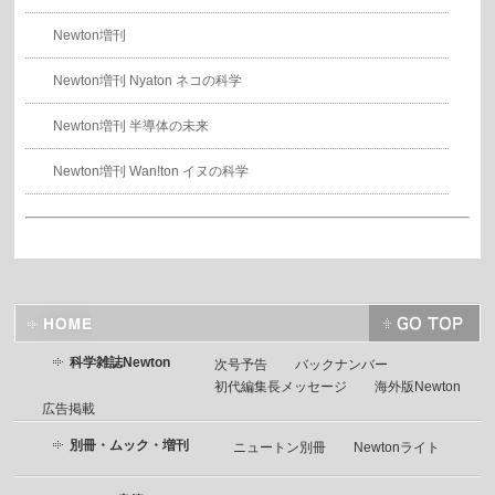
Newton増刊
Newton増刊 Nyaton ネコの科学
Newton増刊 半導体の未来
Newton増刊 Wan!ton イヌの科学
科学雑誌Newton
次号予告
バックナンバー
初代編集長メッセージ
海外版Newton
広告掲載
別冊・ムック・増刊
ニュートン別冊
Newtonライト