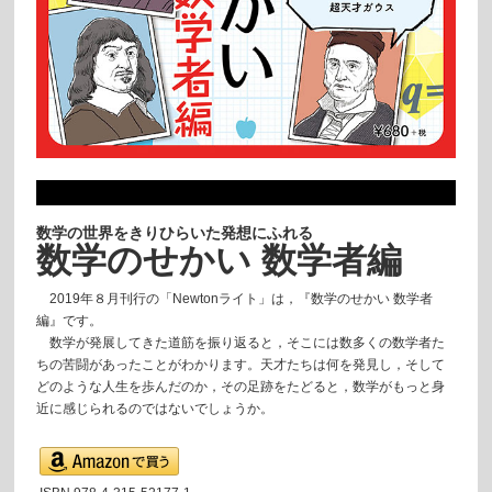
数学の世界をきりひらいた発想にふれる
数学のせかい 数学者編
2019年８月刊行の「Newtonライト」は，『数学のせかい 数学者
編』です。
数学が発展してきた道筋を振り返ると，そこには数多くの数学者た
ちの苦闘があったことがわかります。天才たちは何を発見し，そして
どのような人生を歩んだのか，その足跡をたどると，数学がもっと身
近に感じられるのではないでしょうか。