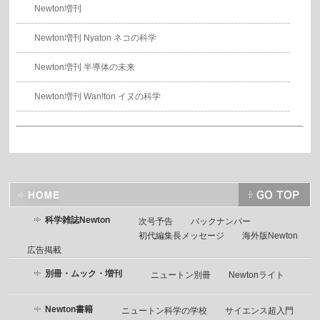
Newton増刊
Newton増刊 Nyaton ネコの科学
Newton増刊 半導体の未来
Newton増刊 Wan!ton イヌの科学
科学雑誌Newton
次号予告
バックナンバー
初代編集長メッセージ
海外版Newton
広告掲載
別冊・ムック・増刊
ニュートン別冊
Newtonライト
Newton書籍
ニュートン科学の学校
サイエンス超入門