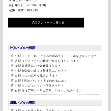
B5変型判／64ページ
発行年月日：2018年3月20日
定価：本体680円＋税
読者アンケートに答える
計算パズルの難問
第 １ 問 ３，５，10リットルの容器で４リットルをはかるには？
第 ２ 問 ４分と７分の砂時計で９分をはかるには？
第 ３ 問 普通電車の所要時間は何分？
第 ４ 問 新幹線の速度は普通電車の何倍？
第 ５ 問 ウシの公平な配分方法は？
第 ６ 問 57頭のウシを４人でわけるには？
第 ７ 問 リンゴはもともと何個あった？
第 ８ 問 年３万円と半年１万円。どっちの昇給が得？
図形パズルの難問
第 ９ 問 欠けた正方形を，正方形にしてみよう