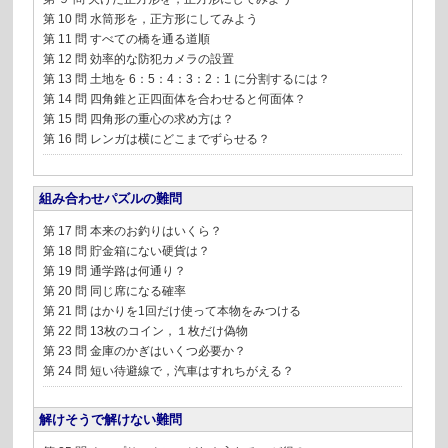
第 10 問 水筒形を，正方形にしてみよう
第 11 問 すべての橋を通る道順
第 12 問 効率的な防犯カメラの設置
第 13 問 土地を 6：5：4：3：2：1 に分割するには？
第 14 問 四角錐と正四面体を合わせると何面体？
第 15 問 四角形の重心の求め方は？
第 16 問 レンガは横にどこまでずらせる？
組み合わせパズルの難問
第 17 問 本来のお釣りはいくら？
第 18 問 貯金箱にない硬貨は？
第 19 問 通学路は何通り？
第 20 問 同じ席になる確率
第 21 問 はかりを1回だけ使って本物をみつける
第 22 問 13枚のコイン，１枚だけ偽物
第 23 問 金庫のかぎはいくつ必要か？
第 24 問 短い待避線で，汽車はすれちがえる？
解けそうで解けない難問