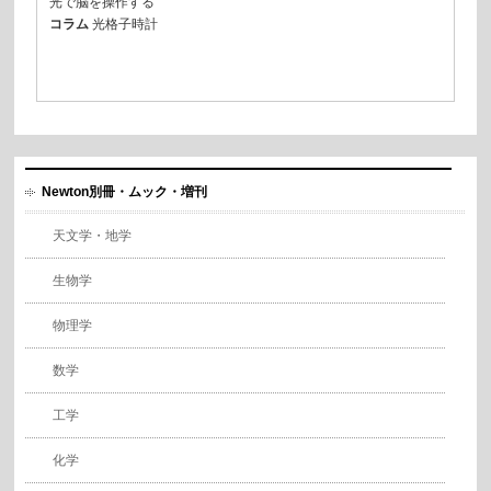
光で脳を操作する
コラム
光格子時計
Newton別冊・ムック・増刊
天文学・地学
生物学
物理学
数学
工学
化学