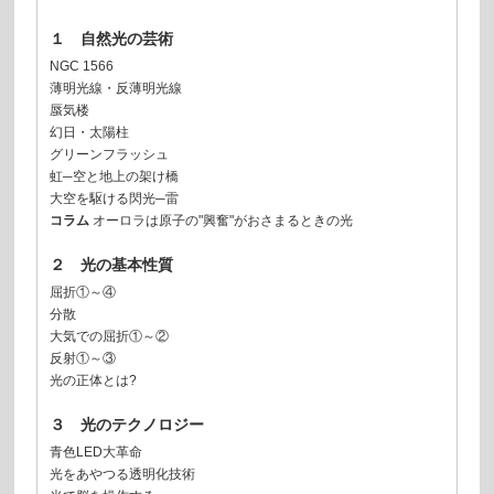
１ 自然光の芸術
NGC 1566
薄明光線・反薄明光線
蜃気楼
幻日・太陽柱
グリーンフラッシュ
虹─空と地上の架け橋
大空を駆ける閃光─雷
コラム
オーロラは原子の"興奮"がおさまるときの光
２ 光の基本性質
屈折①～④
分散
大気での屈折①～②
反射①～③
光の正体とは?
３ 光のテクノロジー
青色LED大革命
光をあやつる透明化技術