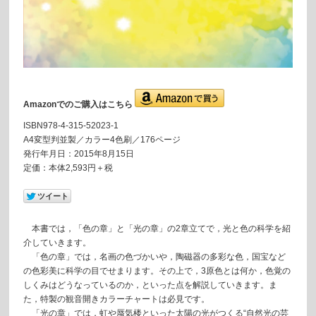
Amazonでのご購入はこちら
ISBN978-4-315-52023-1
A4変型判並製／カラー4色刷／176ページ
発行年月日：2015年8月15日
定価：本体2,593円＋税
本書では，「色の章」と「光の章」の2章立てで，光と色の科学を紹
介していきます。
「色の章」では，名画の色づかいや，陶磁器の多彩な色，国宝など
の色彩美に科学の目でせまります。その上で，3原色とは何か，色覚の
しくみはどうなっているのか，といった点を解説していきます。ま
た，特製の観音開きカラーチャートは必見です。
「光の章」では，虹や蜃気楼といった太陽の光がつくる“自然光の芸