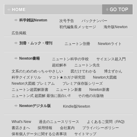
科学雑誌Newton
次号予告
バックナンバー
初代編集長メッセージ
海外版Newton
広告掲載
別冊・ムック・増刊
ニュートン別冊
Newtonライト
Newton書籍
ニュートン科学の学校
サイエンス超入門
超絵解本
ニュートン先生
文系のためのめっちゃやさしい
図だけでわかる
博士ずかん
科学クイズドリル
マコト★カガク研究団
Newton大図鑑
Newton大図鑑 プレミアム
プレミア保存版シリーズ
ニュートン超図解新書
ニュートン新書
Newton新書
ニュートン式 超図解 最強に面白い!!
その他の出版物
Newtonデジタル版
Kindle版Newton
What's New
過去のニュースリリース
よくあるご質問（FAQ)
書店さまへ
採用情報
会社案内
プライバシーポリシー
保有個人データに関する公表事項
サイトマップ