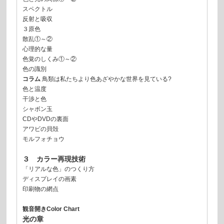
スペクトル
反射と吸収
３原色
散乱①～②
心理的な量
色覚のしくみ①～②
色の識別
コラム
鳥類は私たちより色あざやかな世界を見ている?
色と温度
干渉と色
シャボン玉
CDやDVDの裏面
アワビの貝殻
モルフォチョウ
３ カラー再現技術
「リアルな色」のつくり方
ディスプレイの画素
印刷物の網点
観音開きColor Chart
光の章