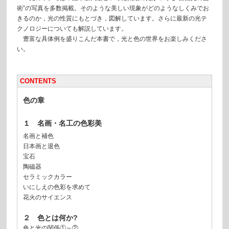
術”の写真を多数掲載。そのような美しい現象がどのようなしくみでお
きるのか，光の性質にもとづき，図解しています。さらに最新の光テ
クノロジーについても解説しています。
豊富な具体例を盛りこんだ本書で，光と色の世界をお楽しみくださ
い。
CONTENTS
色の章
１ 名画・名工の色彩美
名画と補色
日本画と退色
宝石
陶磁器
セラミックカラー
いにしえの色彩を求めて
花火のサイエンス
２ 色とは何か?
色と光の関係①～②