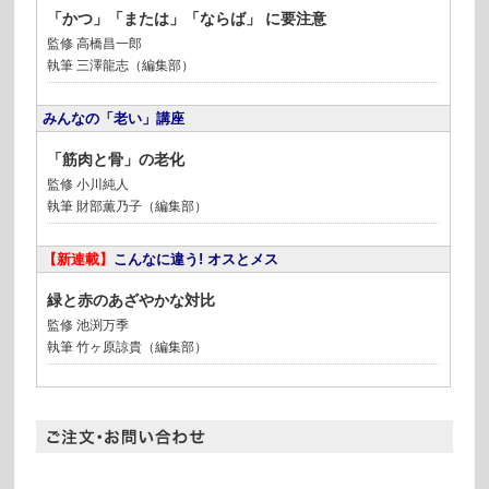
「かつ」「または」「ならば」 に要注意
監修 高橋昌一郎
執筆 三澤龍志（編集部）
みんなの「老い」講座
「筋肉と骨」の老化
監修 小川純人
執筆 財部薫乃子（編集部）
【新連載】
こんなに違う! オスとメス
緑と赤のあざやかな対比
監修 池渕万季
執筆 竹ヶ原諒貴（編集部）