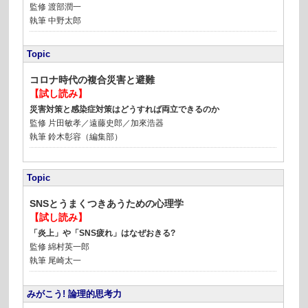
監修
渡部潤一
執筆
中野太郎
Topic
コロナ時代の複合災害と避難
【試し読み】
災害対策と感染症対策はどうすれば両立できるのか
監修
片田敏孝／遠藤史郎／加來浩器
執筆
鈴木彰容（編集部）
Topic
SNSとうまくつきあうための心理学
【試し読み】
「炎上」や「SNS疲れ」はなぜおきる?
監修
綿村英一郎
執筆
尾崎太一
みがこう! 論理的思考力