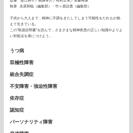
監修
蟹江絢子／鶴身孝介／樫村正美／安藤寿康
執筆 永原和聡（編集部）・竹ヶ原諒貴（編集部）
子供から大人まで，精神に不調をきたしてしまう可能性をだれもが抱
えて生きている。
この“取扱説明書”を読んで，さまざまな精神疾患の正しい知識やよりよ
い対処法を身につけよう。
うつ病
双極性障害
統合失調症
不安障害・強迫性障害
依存症
認知症
パーソナリティ障害