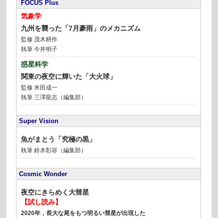
FOCUS Plus
気象学
九州を襲った「7月豪雨」のメカニズム
監修
茂木耕作
執筆 今井明子
惑星科学
関東の夜空に輝いた「大火球」
監修
米田成一
執筆
三澤龍志（編集部）
Super Vision
魚がまとう「究極の黒」
執筆 鈴木彰容（編集部）
Cosmic Wonder
夜空にきらめく大彗星
【試し読み】
2020年，長大な尾をもつ明るい彗星が出現した