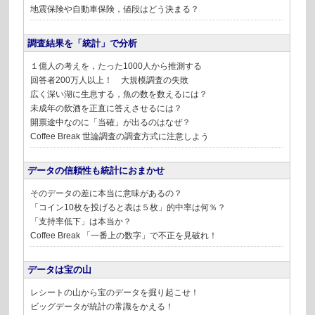
地震保険や自動車保険，値段はどう決まる？
調査結果を「統計」で分析
１億人の考えを，たった1000人から推測する
回答者200万人以上！ 大規模調査の失敗
広く深い湖に生息する，魚の数を数えるには？
未成年の飲酒を正直に答えさせるには？
開票途中なのに「当確」が出るのはなぜ？
Coffee Break
世論調査の調査方式に注意しよう
データの信頼性も統計におまかせ
そのデータの差に本当に意味があるの？
「コイン10枚を投げると表は５枚」的中率は何％？
「支持率低下」は本当か？
Coffee Break
「一番上の数字」で不正を見破れ！
データは宝の山
レシートの山から宝のデータを掘り起こせ！
ビッグデータが統計の常識をかえる！