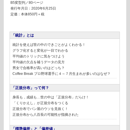
B5変型判／80ページ
発行年月日：2020年6月25日
定価：本体850円＋税
「統計」とは
統計を使えば世の中のできごとがよくわかる！
グラフ化すると変化が一目でわかる
平均値のトリックに気をつけよう
平均値の欠点を補うデータの見方
男女で合格率が高いのはどっち？
Coffee Break
プロ野球選手に４～７月生まれが多いのはなぜ？
「正規分布」って何？
身長も，成績も…世の中は「正規分布」だらけ！
「くりかえし」が正規分布をつくる
正規分布でパン屋のウソを見抜く！
正規分布から八百長の可能性が指摘された
「標準偏差」と「偏差値」