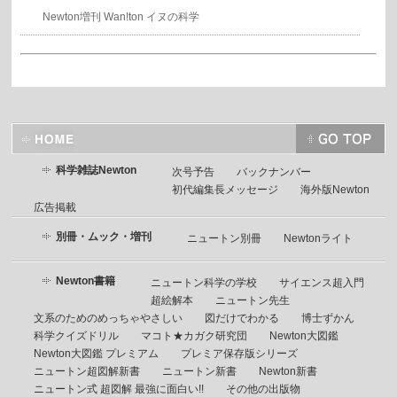
Newton増刊 Wan!ton イヌの科学
科学雑誌Newton
次号予告
バックナンバー
初代編集長メッセージ
海外版Newton
広告掲載
別冊・ムック・増刊
ニュートン別冊
Newtonライト
Newton書籍
ニュートン科学の学校
サイエンス超入門
超絵解本
ニュートン先生
文系のためのめっちゃやさしい
図だけでわかる
博士ずかん
科学クイズドリル
マコト★カガク研究団
Newton大図鑑
Newton大図鑑 プレミアム
プレミア保存版シリーズ
ニュートン超図解新書
ニュートン新書
Newton新書
ニュートン式 超図解 最強に面白い!!
その他の出版物