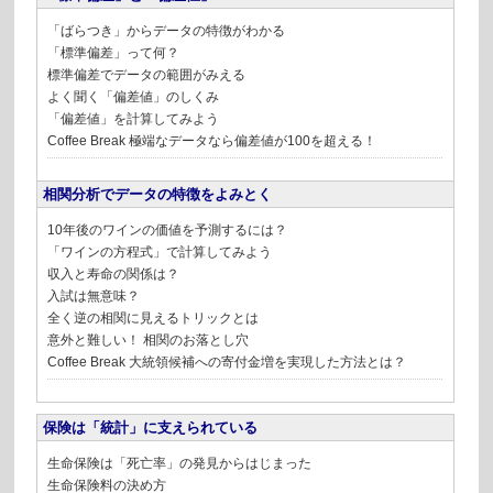
「ばらつき」からデータの特徴がわかる
「標準偏差」って何？
標準偏差でデータの範囲がみえる
よく聞く「偏差値」のしくみ
「偏差値」を計算してみよう
Coffee Break
極端なデータなら偏差値が100を超える！
相関分析でデータの特徴をよみとく
10年後のワインの価値を予測するには？
「ワインの方程式」で計算してみよう
収入と寿命の関係は？
入試は無意味？
全く逆の相関に見えるトリックとは
意外と難しい！ 相関のお落とし穴
Coffee Break
大統領候補への寄付金増を実現した方法とは？
保険は「統計」に支えられている
生命保険は「死亡率」の発見からはじまった
生命保険料の決め方