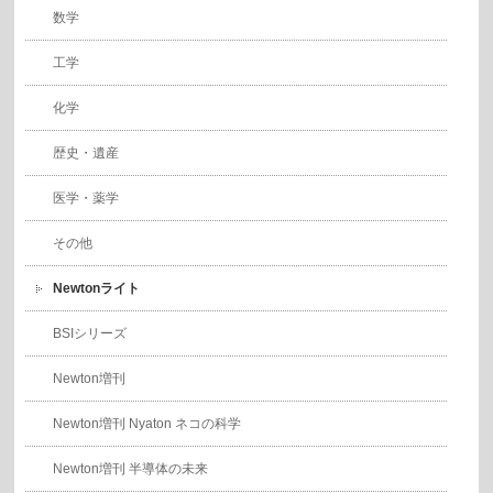
数学
工学
化学
歴史・遺産
医学・薬学
その他
Newtonライト
BSIシリーズ
Newton増刊
Newton増刊 Nyaton ネコの科学
Newton増刊 半導体の未来