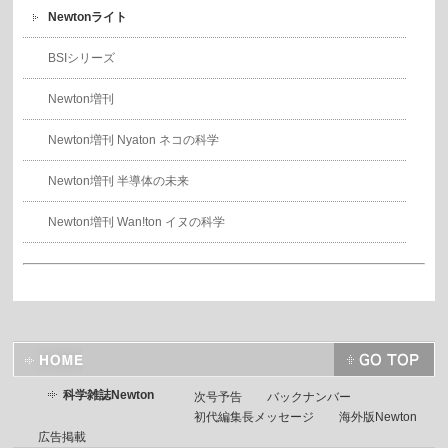
Newtonライト
BSIシリーズ
Newton増刊
Newton増刊 Nyaton ネコの科学
Newton増刊 半導体の未来
Newton増刊 Wan!ton イヌの科学
科学雑誌Newton
次号予告
バックナンバー
初代編集長メッセージ
海外版Newton
広告掲載