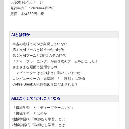
B5変型判／80ページ
発行年月日：2020年4月25日
定価：本体850円＋税
AIとは何か
本当の意味でのAIは実現していない
第１次AIブームと最初の冬の時代
第２次AIブームと2度目の冬の時代
「ディープラーニング」が第３次AIブームを起こした！
さまざまな場面で活躍するAI
コンピューターはどのように動いているのか
コンピューターの「丸暗記」と「理解」は別物
Coffee Break
AIも錯視図形にだまされる？
AIはこうして“かしこく”なる
「機械学習」と「ディープラーニング」
「機械学習」とは何か
機械学習(1)「教師あり学習」とは
機械学習(2)「教師なし学習」とは