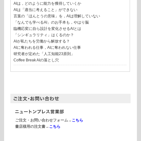
AIは，どのように能力を獲得していくか
AIは「適当に考えること」ができない
言葉の「ほんとうの意味」を，AIは理解していない
「なんでも学べるAI」のお手本も，やはり脳
臨機応変に自ら設計を変化させるAIとは
「シンギュラリティ」はくるのか？
AIが私たちを労働から解放する？
AIに奪われる仕事，AIに奪われない仕事
研究者が定めた「人工知能23原則」
Coffee Break
AIの落とし穴
ご注文・お問い合わせフォーム→
こちら
書店様用の注文書→
こちら