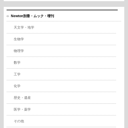
Newton別冊・ムック・増刊
天文学・地学
生物学
物理学
数学
工学
化学
歴史・遺産
医学・薬学
その他