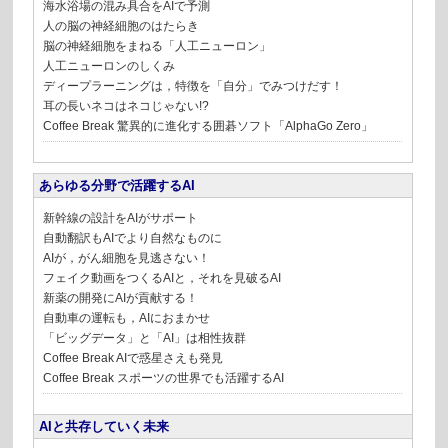
海水浴場の混み具合をAIで予測
人の脳の神経細胞のはたらき
脳の神経細胞をまねる「人工ニューロン」
人工ニューロンのしくみ
ディープラーニングは，特徴を「自分」でみつけだす！
耳の長いネコはネコじゃない!?
Coffee Break
驚異的に進化する囲碁ソフト「AlphaGo Zero」
あらゆる分野で活躍するAI
新幹線の設計をAIがサポート
自動翻訳もAIでより自然なものに
AIが，がん細胞を見逃さない！
フェイク動画をつくるAIと，それを見破るAI
新薬の開発にAIが貢献する！
自動車の運転も，AIにおまかせ
「ビッグデータ」と「AI」は相性抜群
Coffee Break
AIで惑星さえも発見
Coffee Break
スポーツの世界でも活躍するAI
AIと共存していく未来