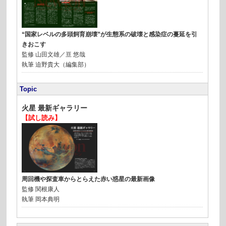
“国家レベルの多頭飼育崩壊”が生態系の破壊と感染症の蔓延を引
きおこす
監修
山田文雄／亘 悠哉
執筆
迫野貴大（編集部）
Topic
火星 最新ギャラリー
【試し読み】
周回機や探査車からとらえた赤い惑星の最新画像
監修
関根康人
執筆
岡本典明