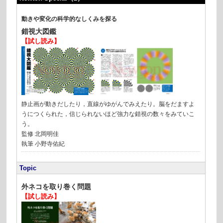
動きや変化の科学的なしくみを探る
錯視大図鑑
【試し読み】
静止画が動きだしたり，直線がゆがんでみえたり。脳をだますよ
うにつくられた，信じられないほど強力な錯視の数々をみていこ
う。
監修 北岡明佳
執筆 小野寺佑紀
Topic
外ネコを取り巻く問題
【試し読み】