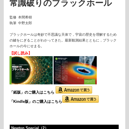
常識破りのブラックホール
監修
本間希樹
執筆 中野太郎
ブラックホールは奇妙で不思議な天体で，宇宙の歴史を理解するため
の鍵をにぎることがわかってきた。最新観測結果とともに，ブラック
ホールの今にせまる。
【試し読み】
「紙版」の
ご購入はこちら
「Kindle版」のご購入はこちら
Newton Special（2）