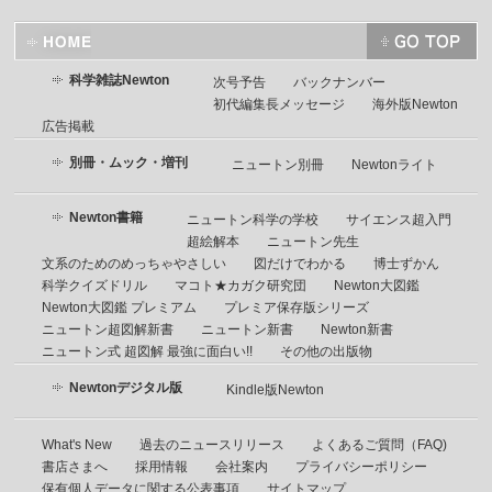
科学雑誌Newton
次号予告
バックナンバー
初代編集長メッセージ
海外版Newton
広告掲載
別冊・ムック・増刊
ニュートン別冊
Newtonライト
Newton書籍
ニュートン科学の学校
サイエンス超入門
超絵解本
ニュートン先生
文系のためのめっちゃやさしい
図だけでわかる
博士ずかん
科学クイズドリル
マコト★カガク研究団
Newton大図鑑
Newton大図鑑 プレミアム
プレミア保存版シリーズ
ニュートン超図解新書
ニュートン新書
Newton新書
ニュートン式 超図解 最強に面白い!!
その他の出版物
Newtonデジタル版
Kindle版Newton
What's New
過去のニュースリリース
よくあるご質問（FAQ)
書店さまへ
採用情報
会社案内
プライバシーポリシー
保有個人データに関する公表事項
サイトマップ