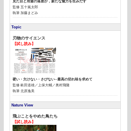
見た目と用途の落差が，新たな魅力を生みだす
監修
五十嵐太郎
執筆
加藤まどみ
Topic
刃物のサイエンス
【試し読み】
硬い・欠けない・さびない─最高の切れ味を求めて
監修
畝田道雄／上保大輔／奥村飛隆
執筆
北原逸美
Nature View
飛ぶことをやめた鳥たち
【試し読み】