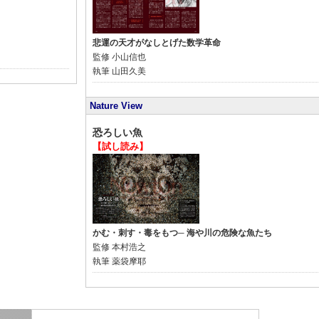
悲運の天才がなしとげた数学革命
監修
小山信也
執筆
山田久美
Nature View
恐ろしい魚
【試し読み】
かむ・刺す・毒をもつ─ 海や川の危険な魚たち
監修
本村浩之
執筆
薬袋摩耶