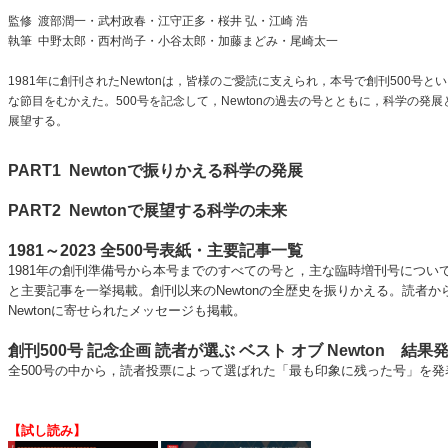
監修
渡部潤一・武村政春・江守正多・桜井 弘・江崎 浩
執筆 中野太郎・西村尚子・小谷太郎・加藤まどみ・尾崎太一
1981年に創刊されたNewtonは，皆様のご愛読に支えられ，本号で創刊500号と
な節目をむかえた。500号を記念して，Newtonの過去の号とともに，科学の発展
展望する。
PART1
Newtonで振りかえる科学の発展
PART2
Newtonで展望する科学の未来
1981～2023 全500号表紙・主要記事一覧
1981年の創刊準備号から本号までのすべての号と，主な臨時増刊号につい
と主要記事を一挙掲載。創刊以来のNewtonの全歴史を振りかえる。読者か
Newtonに寄せられたメッセージも掲載。
創刊500号 記念企画 読者が選ぶ ベスト オブ Newton 結果
全500号の中から，読者投票によって選ばれた「最も印象に残った号」を発
【試し読み】