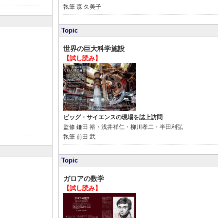
執筆
森 久美子
Topic
世界の巨大科学施設
【試し読み】
ビッグ・サイエンスの現場を誌上訪問
監修
鎌田 裕・浅井祥仁・柳川孝二・半田利弘
執筆
前田 武
Topic
ガロアの数学
【試し読み】