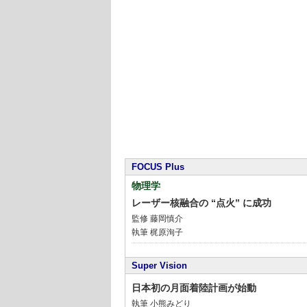
FOCUS Plus
物理学
レーザー核融合の “点火” に成功
監修
藤岡慎介
執筆 梶原洵子
Super Vision
日本初の月面着陸計画が始動
執筆 小熊みどり