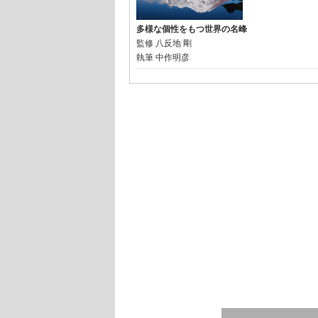
多様な個性をもつ世界の名峰
監修
八反地 剛
執筆
中作明彦