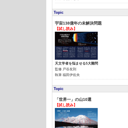
Topic
宇宙138億年の未解決問題
【試し読み】
天文学者を悩ませる5大難問
監修
戸谷友則
執筆
福田伊佐央
Topic
「世界一」の山10選
【試し読み】