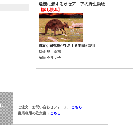
危機に瀕するオセアニアの野生動物
【試し読み】
貴重な固有種が生息する楽園の現状
監修
早川卓志
執筆
今井明子
ご注文・お問い合わせフォーム→
こちら
書店様用の注文書→
こちら