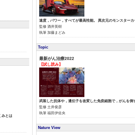
速度，パワー，すべてが最高性能。 異次元のモンスターカ
監修
酒井英樹
執筆
加藤まどみ
Topic
最新がん治療2022
【試し読み】
武装した抗体や，遺伝子を改変した免疫細胞で，がんを倒
監修
土井俊彦
執筆
福田伊佐央
くみとは
Nature View