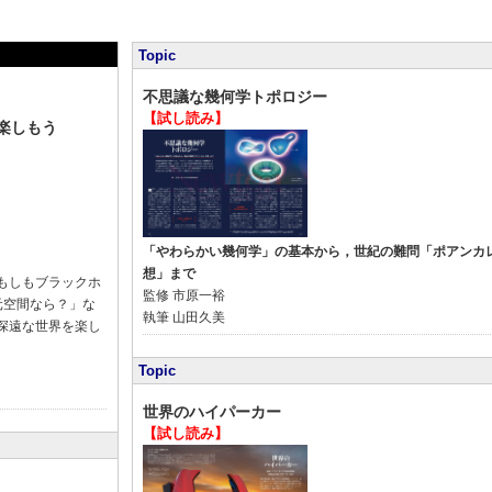
Topic
不思議な幾何学トポロジー
【試し読み】
楽しもう
「やわらかい幾何学」の基本から，世紀の難問「ポアンカ
想」まで
もしもブラックホ
監修
市原一裕
元空間なら？」な
執筆
山田久美
深遠な世界を楽し
Topic
世界のハイパーカー
【試し読み】