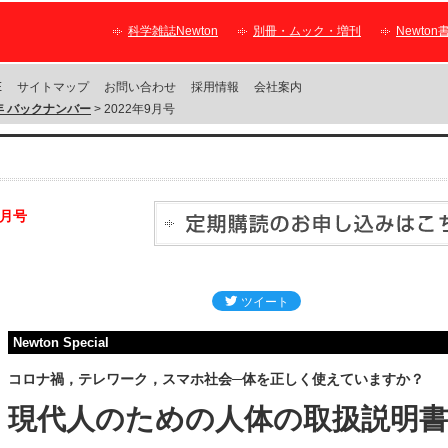
科学雑誌Newton
別冊・ムック・増刊
Newton
E
サイトマップ
お問い合わせ
採用情報
会社案内
2年 バックナンバー
> 2022年9月号
9月号
Newton Special
コロナ禍，テレワーク，スマホ社会─体を正しく使えていますか？
現代人のための人体の取扱説明書