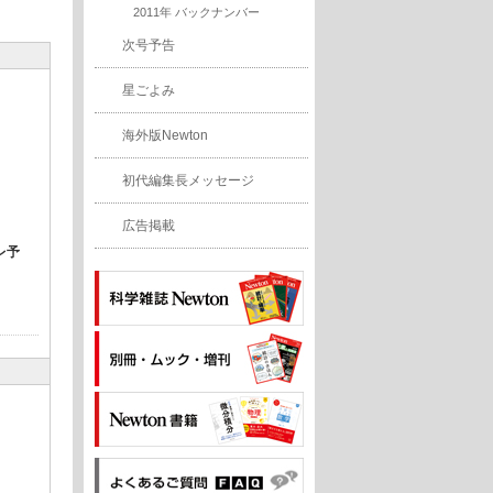
2011年 バックナンバー
次号予告
星ごよみ
海外版Newton
初代編集長メッセージ
広告掲載
レ予