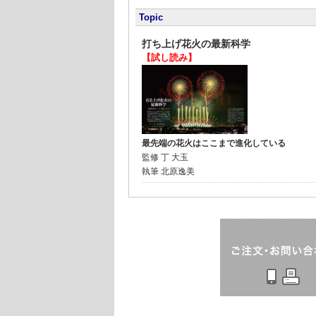
Topic
打ち上げ花火の最新科学
【試し読み】
最先端の花火はここまで進化している
監修
丁 大玉
執筆
北原逸美