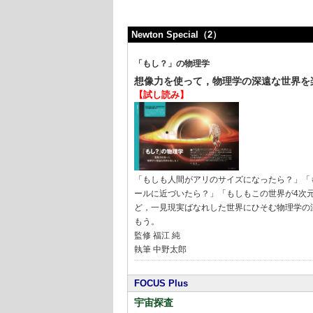
Newton Special（2）
「もし？」の物理学
想像力を使って，物理学の深遠な世界を
【試し読み】
「もしも人間がアリのサイズになったら？」「
ールに近づいたら？」「もしもこの世界が4次
ど，一見現実ばなれした世界にひそむ物理学の
もう。
監修 福江 純
執筆 中野太郎
FOCUS Plus
宇宙探査