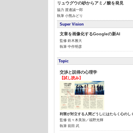
リュウグウの砂からアミノ酸を発見
協力
渡邊誠一郎
執筆 小熊みどり
Super Vision
文章を画像化するGoogleの新AI
監修
鈴木雅大
執筆 中作明彦
Topic
交渉と説得の心理学
【試し読み】
利害が対立する人間どうしにはたらく心のし
監修
佐々木美加／福野光輝
執筆
前田 武