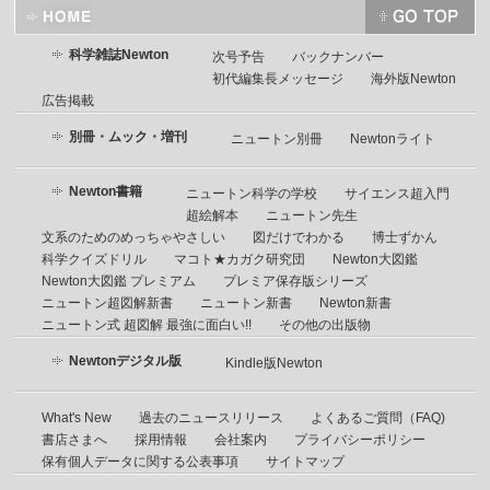
科学雑誌Newton
次号予告
バックナンバー
初代編集長メッセージ
海外版Newton
広告掲載
別冊・ムック・増刊
ニュートン別冊
Newtonライト
Newton書籍
ニュートン科学の学校
サイエンス超入門
超絵解本
ニュートン先生
文系のためのめっちゃやさしい
図だけでわかる
博士ずかん
科学クイズドリル
マコト★カガク研究団
Newton大図鑑
Newton大図鑑 プレミアム
プレミア保存版シリーズ
ニュートン超図解新書
ニュートン新書
Newton新書
ニュートン式 超図解 最強に面白い!!
その他の出版物
Newtonデジタル版
Kindle版Newton
What's New
過去のニュースリリース
よくあるご質問（FAQ)
書店さまへ
採用情報
会社案内
プライバシーポリシー
保有個人データに関する公表事項
サイトマップ