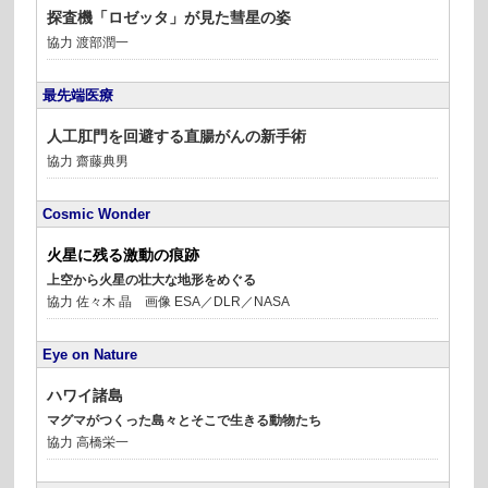
探査機「ロゼッタ」が見た彗星の姿
協力 渡部潤一
最先端医療
人工肛門を回避する直腸がんの新手術
協力 齋藤典男
Cosmic Wonder
火星に残る激動の痕跡
上空から火星の壮大な地形をめぐる
協力 佐々木 晶 画像 ESA／DLR／NASA
Eye on Nature
ハワイ諸島
マグマがつくった島々とそこで生きる動物たち
協力 高橋栄一