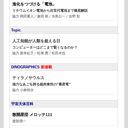
進化をつづける「電池」
リチウムイオン電池から次世代電池まで徹底解説
協力 岡田重人／森田 靖／水島公一／吉野 彰
Topic
人工知能が人類を超える日
コンピューターはどこまで賢くなるのか？
協力 新井紀子／松尾 豊／松田卓也
DINOGRAPHICS
新連載
ティラノサウルス
強力なあごを誇る超肉食性の“暴君竜”
協力 小林快次
宇宙天体百科
散開星団 メロッテ111
渡部潤一