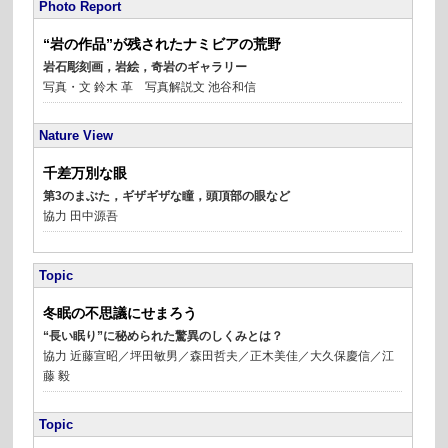
Photo Report
“
岩の作品”が残されたナミビアの荒野
岩石彫刻画，岩絵，奇岩のギャラリー
写真・文 鈴木 革 写真解説文 池谷和信
Nature View
千差万別な眼
第3のまぶた，ギザギザな瞳，頭頂部の眼など
協力 田中源吾
Topic
冬眠の不思議にせまろう
“長い眠り”に秘められた驚異のしくみとは？
協力 近藤宣昭／坪田敏男／森田哲夫／正木美佳／大久保慶信／江
藤 毅
Topic