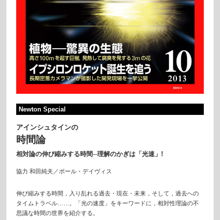
Newton Special
アインシュタインの
時間論
相対論の伸び縮みする時間
─理解のかぎは「光速」!
協力 和田純夫／ポール・デイヴィス
伸び縮みする時間，入り乱れる過去・現在・未来，そして，過去への
タイムトラベル……。「光の速度」をキーワードに，相対性理論の不
思議な時間の世界を紹介する。