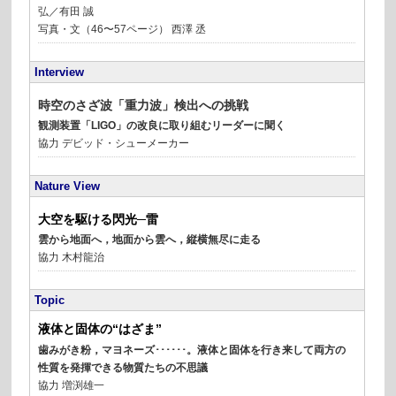
弘／有田 誠
写真・文（46〜57ページ） 西澤 丞
Interview
時空のさざ波「重力波」検出への挑戦
観測装置「LIGO」の
改良に取り組むリーダーに聞く
協力 デビッド・シューメーカー
Nature View
大空を駆ける閃光─雷
雲から地面へ，地面から雲へ，
縦横無尽に走る
協力 木村龍治
Topic
液体と固体の“はざま”
歯みがき粉，マヨネーズ･･････。
液体と固体を行き来して両方の
性質を発揮できる物質たちの不思議
協力 増渕雄一