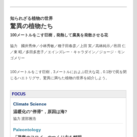
知られざる植物の世界
驚異の植物たち
100メートルをこす巨樹，
発熱して腐臭を発散させる花
協力 國井秀伸／小林秀敏／種子田春彦／上田 実／高林純示／邑田 仁
／東 昭／多田多恵子／エインズレー・キャラダイン／ジョージ・モン
ゴメリー
100メートルをこす巨樹，3メートルにおよぶ巨大な花，0.1秒で罠を閉
じるハエトリグサ。驚異に満ちた植物の世界を紹介しよう。
FOCUS
Climate Science
温暖化の“停滞”，原因は海?
協力 渡部雅浩
Paleontology