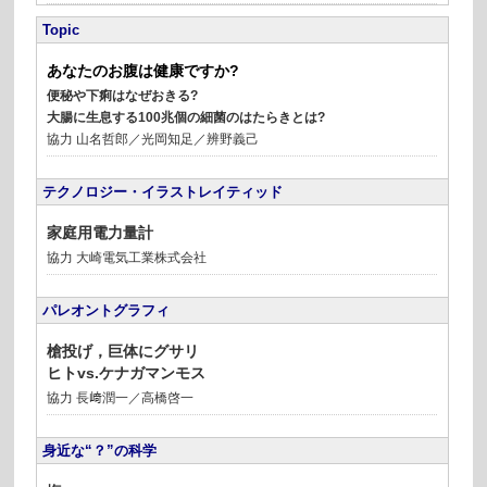
Topic
あなたのお腹は健康ですか?
便秘や下痢はなぜおきる?
大腸に生息する100兆個の細菌のはたらきとは?
協力 山名哲郎／光岡知足／辨野義己
テクノロジー・イラストレイティッド
家庭用電力量計
協力 大崎電気工業株式会社
パレオントグラフィ
槍投げ，巨体にグサリ
ヒトvs.ケナガマンモス
協力 長﨑潤一／高橋啓一
身近な“？”の科学