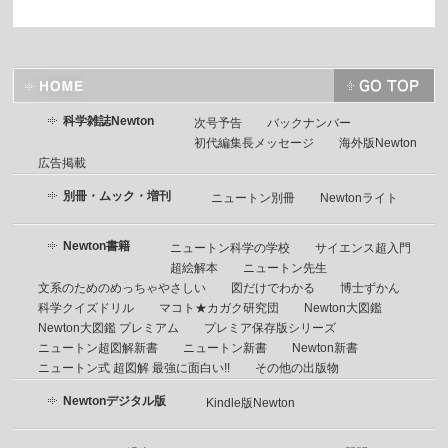
科学雑誌Newton
次号予告
バックナンバー
初代編集長メッセージ
海外版Newton
広告掲載
別冊・ムック・増刊
ニュートン別冊
Newtonライト
Newton書籍
ニュートン科学の学校
サイエンス超入門
超絵解本
ニュートン先生
文系のためのめっちゃやさしい
図だけでわかる
博士ずかん
科学クイズドリル
マコト★カガク研究団
Newton大図鑑
Newton大図鑑 プレミアム
プレミア保存版シリーズ
ニュートン超図解新書
ニュートン新書
Newton新書
ニュートン式 超図解 最強に面白い!!
その他の出版物
Newtonデジタル版
Kindle版Newton