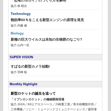
「恐竜のヨロイ」のつくり方を解明
協力 林 昭次
Technology
熱効率60％をこえる新型エンジンの原理を発見
協力 内藤 健
Biology
新種の巨大ウイルスは未知の生物群のなごり?
協力 山内一也
SUPER VISION
すばるの新型カメラ始動!
協力 宮崎 聡
Monthly Highlight
新型ロケットの誕生を追って
「イプシロンロケット」の極秘開発現場
協力 JAXA／IHIエアロスペース／川崎重工業／青木精機製作所／
三幸機械／ソニー・ミュージックコミュニケーションズ／森田泰