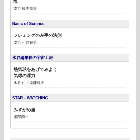
塩
協力 橋本壽夫
Basic of Science
フレミングの左手の法則
協力 小野輝男
水谷編集長の宇宙工房
熱気球をあげてみよう
気球の浮力
水谷 仁／遠藤純夫
STAR－WATCHING
みずがめ座
渡部潤一