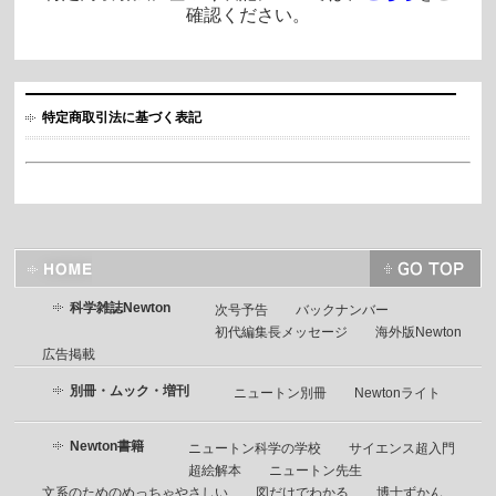
確認ください。
特定商取引法に基づく表記
科学雑誌Newton
次号予告
バックナンバー
初代編集長メッセージ
海外版Newton
広告掲載
別冊・ムック・増刊
ニュートン別冊
Newtonライト
Newton書籍
ニュートン科学の学校
サイエンス超入門
超絵解本
ニュートン先生
文系のためのめっちゃやさしい
図だけでわかる
博士ずかん