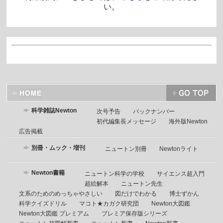
い。
科学雑誌Newton
次号予告
バックナンバー
初代編集長メッセージ
海外版Newton
広告掲載
別冊・ムック・増刊
ニュートン別冊
Newtonライト
Newton書籍
ニュートン科学の学校
サイエンス超入門
超絵解本
ニュートン先生
文系のためのめっちゃやさしい
図だけでわかる
博士ずかん
科学クイズドリル
マコト★カガク研究団
Newton大図鑑
Newton大図鑑 プレミアム
プレミア保存版シリーズ