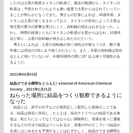
したのは土星の衛星タイタンの軌道だ。最近の観測から，タイタンの
軌道は，予想されていたよりも速い速度で土星からはなれていってい
ることが明らかになってきた。博士らの計算によれば，40億年前，タ
イタンは土星の近くをまわっており，タイタンの存在によって土星は
海王星の重力の影響を受けにくく，自転軸の傾きはおきなかった。し
かし，時間の経過とともにタイタンの軌道が土星からはなれ，10億年
ほど前に，土星の自転軸が傾きはじめたのだという。
博士らによれば，土星の自転軸が傾く傾向は今後もつづき，数十億
年後には現在の2倍にまで傾くのだという。また，木星の自転軸は現在
ほとんど傾いていないが，今後50億年の間に30° 以上傾く可能性があ
るようだ。
2021年04月03日
結晶ができる瞬間をとらえた! ●Journal of American Chemical
Society，2021年1月21日
ねらった場所に結晶をつくり観察できるように
なった
結晶とは，原子や分子などが規則正しく配列した固体のことであ
る。結晶は身近に存在し，たとえば，塩化ナトリウムの結晶である食
塩は，私たちにとってなくてはならない調味料だ。溶液を徐々に濃縮
するなどの方法で結晶はつくられるが，溶液の中のどこでいつ結晶が
生成しはじめるかを予測することはむずかしく，結晶ができる瞬間を