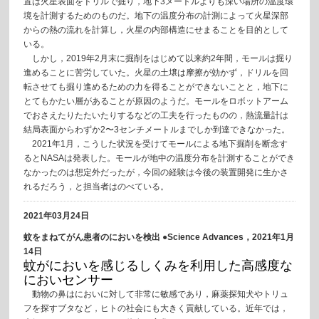
置は火星表面をドリルで掘り，地下3メートルよりも深い場所の温度環
境を計測するためのものだ。地下の温度分布の計測によって火星深部
からの熱の流れを計算し，火星の内部構造にせまることを目的として
いる。
しかし，2019年2月末に掘削をはじめて以来約2年間，モールは掘り
進めることに苦労していた。火星の土壌は摩擦が効かず，ドリルを回
転させても掘り進めるための力を得ることができないことと，地下に
とてもかたい層があることが原因のようだ。モールをロボットアーム
でおさえたりたたいたりするなどの工夫を行ったものの，熱流量計は
結局表面からわずか2〜3センチメートルまでしか到達できなかった。
2021年1月，こうした状況を受けてモールによる地下掘削を断念す
るとNASAは発表した。モールが地中の温度分布を計測することができ
なかったのは想定外だったが，今回の経験は今後の装置開発に生かさ
れるだろう，と担当者はのべている。
2021年03月24日
蚊をまねてがん患者のにおいを検出 ●Science Advances，2021年1月
14日
蚊がにおいを感じるしくみを利用した高感度な
においセンサー
動物の鼻はにおいに対して非常に敏感であり，麻薬探知犬やトリュ
フを探すブタなど，ヒトの社会にも大きく貢献している。近年では，