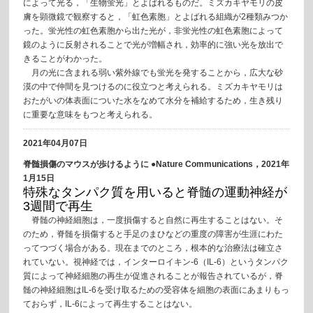
によって光る，「生物蛍光」とよばれるものだ。ミズカキヤモリの皮
膚を顕微鏡で観察すると，「虹色素胞」とよばれる組織が2種類みつか
った。蛍光性の虹色素胞から出た光が，非蛍光性の虹色素胞によって
鏡のように反射されることで光が増幅され，効率的に強い光を放出で
きることがわかった。
月の光に含まれる弱い紫外線でも蛍光を発することから，広大な砂
漠の中で仲間を見つけるのに役立つと考えられる。ミズカキヤモリは
おたがいの体表面についた水をなめて水分を補給するため，生き残り
に重要な意味をもつと考えられる。
2021年04月07日
脊髄損傷のマウスが歩けるように ●Nature Communications，2021年
1月15日
特殊なタンパク質を用いると脊髄の運動神経が
3週間で再生
脊髄の神経細胞は，一度損傷すると自然に再生することはない。そ
のため，脊髄を損傷すると手足のまひなどの重度の障害が生涯にわた
ってつづく場合がある。現在までのところ，根本的な治療法は確立さ
れていない。視神経では，インターロイキン-6（IL-6）というタンパク
質によって神経細胞の再生が促進されることが報告されているが，脊
髄の神経細胞はIL-6を受け取るための受容体を細胞の表面にあまりもっ
ておらず，IL-6によって再生することはない。