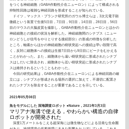
をつくる神経細胞（GABA作動性介在ニューロン）によって構成される
抑制性回路は複雑な神経回路を形成することが知られている。
ドイツ，マックス・プランク研究所のガウル博士らは，3次元電子顕
微鏡という装置で生後5日目，7日目，9日目，14日目，28日目，56日
目のマウスの大脳皮質を撮影し，GABA作動性介在ニューロンとほかの
神経細胞との接続の状況を解析した。神経細胞間のシナプス（ニュー
ロンどうしが信号をやりとりする接続部分）の形成の特徴を分析した
ところ，軸索からほかの神経細胞の樹状突起への接続は早い段階で高
く，反対に細胞体への接続は生後7日目から9日目にピークをむかえる
ことがわかった。また，細胞体から遠い樹状突起に形成されたシナプ
スはしだいに除去され，細胞体から近い樹状突起に形成されたシナプ
スは維持されるということもわかった。
今回の研究結果は，GABA作動性介在ニューロンによる神経回路の確
立には，シナプスが形成される場所の選択に加えて，不適切に配置さ
れたシナプスを除去することが重要であることを示している。
2021年05月08日
魚をモデルにした 深海調査ロボット ●Nature，2021年3月3日
マリアナ海溝で使える，やわらかい構造の自律
ロボットが開発された
深度1万メートルをこえる超深海には微生物などによる活発な生命圏
があり，地球環境の炭素循環に大きな影響をおよぼしている。これま