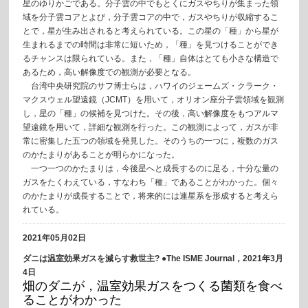
星のゆりかごである。分子雲の中でもとくにガスやちりが集まった領
域を分子雲コアとよび，分子雲コアの中で，ガスやちりが収縮するこ
とで，星が生み出されると考えられている。この星の「種」から星が
生まれるまでの時間は非常に短いため，「種」を見つけることができ
るチャンスは限られている。また，「種」自体はとても小さな構造で
あるため，高い解像度での観測が必要となる。
台湾中央研究院のサフ博士らは，ハワイのジェームズ・クラーク・
マクスウェル望遠鏡（JCMT）を用いて，オリオン座分子雲領域を観測
し，星の「種」の候補を見つけた。その後，高い解像度をもつアルマ
望遠鏡を用いて，詳細な観測を行った。この観測によって，ガスが非
常に密集した五つの領域を発見した。そのうちの一つに，複数のガス
のかたまりがあることが明らかになった。
一つ一つのかたまりは，今後星へと成長するのに足る，十分な量の
ガスをたくわえている，すなわち「種」であることがわかった。個々
のかたまりが成長することで，将来的には連星系を形成すると考えら
れている。
2021年05月02日
ダニは温室効果ガスを減らす救世主? ●The ISME Journal，2021年3月
4日
畑のダニが，温室効果ガスをつくる菌類を食べ
ることがわかった