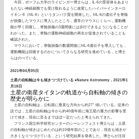
今回，ボーフム大学のライビンガー博士らは，IL-6の受容体をあまり
もたない神経細胞でも受け取れるように改変したハイパーインターロ
イキン-6（hIL-6）というタンパク質を開発した。hIL-6の遺伝子を脊髄
が損傷したマウスに導入したところ，通常のマウスにくらべ，運動機
能が早く回復し，脊髄損傷の3週間後には歩行できるようになることが
わかった。また，脊髄の運動神経細胞の再生が促進されていることも
確認された。
マウスにおいて，脊髄損傷の数週間後にhIL-6遺伝子を導入しても，
運動機能は回復するのかについてさらなる研究を進めている，と博士
らはのべている。
2021年04月05日
土星の自転軸は今も傾きつづけている ●Nature Astronomy，2021年1
月18日
土星の衛星タイタンの軌道から自転軸の傾きの
歴史が明らかに
土星の自転軸は，公転面に垂直な方向から約27° 傾いている。従来の
説では，土星の自転軸は今から約40億年前に海王星の重力の影響を受
けて傾き，現在に至るまでほぼ一定だったと考えられてきた。
フランス国立科学研究センターのシーレンフェスト博士らは，土星
の自転軸が傾きはじめたのは約10億年前のことであり，現在も傾きが
大きくなりつづけている，という研究結果を発表した。博士らが注目