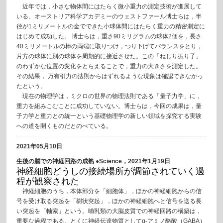
近年では，小さな物体間にはたらく微小重力の測定技術が進展して
いる。オーストリア科学アカデミーのウェストファール博士らは，半
径が1ミリメートルの金でできた小球体間にはたらく重力の精密測定に
はじめて成功した。 博士らは，重さ90ミリグラムの球体2個を，長さ
40ミリメートルの棒の両端に取りつけ，つり下げてバランスをとり，
片方の球体に別の球体を周期的に接近させた。この「ねじり振り子」
のわずかな位置の変化をとらえることで，重力の大きさを測定した。
その結果， 万有引力の法則からはずれるような現象は確認できなかっ
たという。
現在の物理学は，ミクロの世界の物理法則である「量子力学」に，
重力を組みこむことに成功していない。博士らは，今回の成果は，量
子力学と重力との統一という基礎物理学の新しい領域を探究する実験
への道を開くものだとのべている。
2021年05月10日
生後の脳での神経回路の成熟 ●Science，2021年1月19日
神経細胞どうしの接続場所が調節されていく過
程が観察された
神経細胞のうち，本体部分を「細胞体」，ほかの神経細胞からの信
号を受け取る突起を「樹状突起」，ほかの神経細胞へと信号を送る長
い突起を「軸索」という。哺乳類の大脳皮質での神経回路の構築は，
重要な過程である。とくに神経伝達物質としてg-アミノ酪酸（GABA）