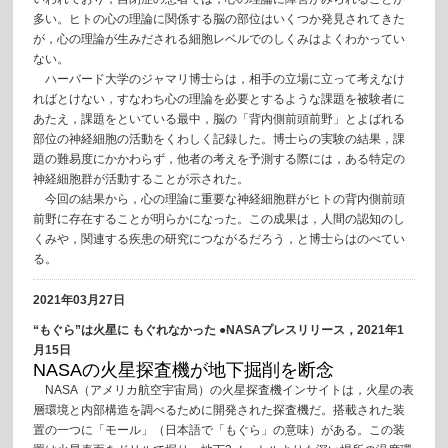
多い。ヒトの心の理論に関係する脳の部位はいくつか発見されてきた
が，心の理論が生みだされる細胞レベルでのしくみはよくわかってい
ない。
ハーバード大学のジャマリ博士らは，相手の立場に立って考えなけ
ればとけない，すなわち心の理論を必要とするような課題を被験者に
あたえ，課題をといている最中，脳の「背内側前頭前野」とよばれる
部位の神経細胞の活動をくわしく記録した。博士らの実験の結果，課
題の難易度にかかわらず，他者の考えを予測する際には，ある特定の
神経細胞群が活動することが示された。
今回の結果から，心の理論に重要な神経細胞群がヒトの背内側前頭
前野に存在することが明らかになった。この成果は，人間の認知のし
くみや，関連する疾患の研究につながるだろう，と博士らはのべてい
る。
2021年03月27日
“もぐら”は火星に もぐれなかった ●NASAプレスリリース，2021年1
月15日
NASAの火星探査機が地下掘削を断念
NASA（アメリカ航空宇宙局）の火星探査機インサイトは，火星の表
層環境と内部構造を調べるために開発された探査機だ。搭載された装
置の一つに「モール」（日本語で「もぐら」の意味）がある。この装