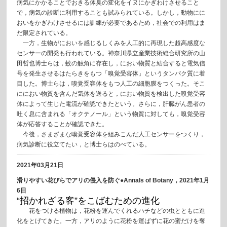
病気にかかることでおきる体臭の変化をイヌにかぎわけさせること
で，病気の診断に利用することも試みられている。しかし，動物にに
おいをかぎわけさせるには訓練が必要であるため，社会での利用はま
だ限定されている。
一方，生物がにおいを感じるしくみを人工的に再現した超高感度な
センサーの開発も行われている。神奈川県立産業技術総合研究所の山
田哲也博士らは，蚊の触角に存在し，におい物質と結合すると電気信
号を発生させるはたらきをもつ「嗅覚受容体」というタンパク質に着
目した。博士らは，嗅覚受容体をもつ人工の細胞膜をつくった。そこ
ににおい物質を含んだ気体を送ると，におい物質を検出した嗅覚受容
体によって生じた電流が確認できたという。さらに，肝臓がん患者の
吐く息に含まれる「オクテノール」という物質に対しても，嗅覚受容
体が応答することが確認できた。
今後，さまざまな嗅覚受容体を組みこんだ人工センサーをつくり，
病気診断に役立てたい，と博士らはのべている。
2021年03月21日
滑りやすい花びらでアリの侵入を防ぐ●Annals of Botany，2021年1月
6日
“招かれざる客”をこばむための進化
花をつける植物は，花粉を運んでくれるハチなどの虫とともに進
化をとげてきた。一方，アリのように花粉を運ばずに花の蜜だけを奪