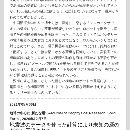
で深海底の探査には圧力容器におさめられた観測器が用いられてきた
が，1000気圧もの高圧に耐えるよう設計しなければならず，運用がき
わめてむずかしかった。
中国浙江大学のリー博士らは，深海に生息する「シンカイクサウ
オ」の構造にならい，変形が可能なやわらかいロボットを開発し，深
海でその機能を確かめる実験を行った。このロボットではバッテリー
や電子機器を圧力容器におさめるのではなく，やわらかいシリコンに
封じこめている。また，電子機器を複数のパーツに分け，距離をおい
て配置することで，接合部にかかる荷重を軽減している。実験室での
機能試験のあと，ロボットの実際の動作を海洋で確かめる実験が行わ
れ，深度3224メートルで胸びれを動かし自律して遊泳できることが確
かめられた。また深度1万900メートルのマリアナ海溝でも，胸びれが
45分間連続で動くことが確かめられている。
深海にすむ生物にならった新しい構造のロボットの登場によって，
超深海という極限環境でこれまでにない多様な観測が行えるようにな
ると，リー博士らはのべている。
2021年05月06日
地球の中心に 新たな層? ●Journal of Geophysical Research: Solid
Earth，2020年12月7日
地震波のデータを使った計算により未知の層の