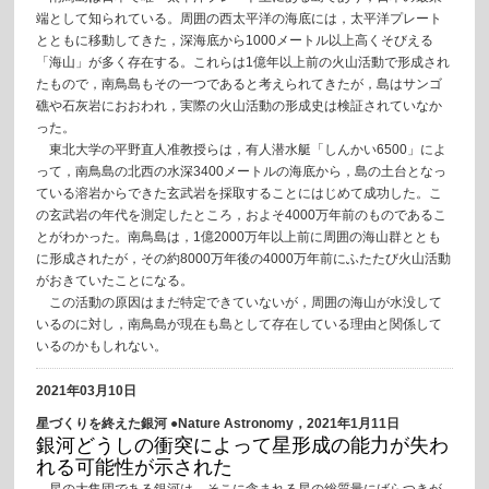
端として知られている。周囲の西太平洋の海底には，太平洋プレート
とともに移動してきた，深海底から1000メートル以上高くそびえる
「海山」が多く存在する。これらは1億年以上前の火山活動で形成され
たもので，南鳥島もその一つであると考えられてきたが，島はサンゴ
礁や石灰岩におおわれ，実際の火山活動の形成史は検証されていなか
った。
東北大学の平野直人准教授らは，有人潜水艇「しんかい6500」によ
って，南鳥島の北西の水深3400メートルの海底から，島の土台となっ
ている溶岩からできた玄武岩を採取することにはじめて成功した。こ
の玄武岩の年代を測定したところ，およそ4000万年前のものであるこ
とがわかった。南鳥島は，1億2000万年以上前に周囲の海山群ととも
に形成されたが，その約8000万年後の4000万年前にふたたび火山活動
がおきていたことになる。
この活動の原因はまだ特定できていないが，周囲の海山が水没して
いるのに対し，南鳥島が現在も島として存在している理由と関係して
いるのかもしれない。
2021年03月10日
星づくりを終えた銀河 ●Nature Astronomy，2021年1月11日
銀河どうしの衝突によって星形成の能力が失わ
れる可能性が示された