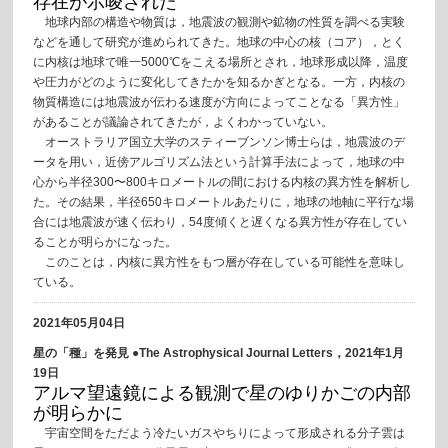
存在が示唆された
地球内部の構造や物質は，地震波の観測や鉱物の性質を調べる実験
などを通して研究が進められてきた。地球の中心の核（コア），とく
に内核は地球で唯一5000℃をこえる場所とされ，地球形成以降，温度
や圧力がどのように変化してきたかを知るかぎとなる。一方，内核の
物質構造には地震波が伝わる速度が方向によってことなる「異方性」
があることが議論されてきたが，よくわかっていない。
オーストラリア国立大学のスティーブンソン博士らは，地震波のデ
ータを用い，近傍アルゴリズム法という計算手法によって，地球の中
心から半径300〜800キロメートルの間における内核の異方性を解析し
た。その結果，半径650キロメートルあたりに，地球の地軸に平行な場
合には地震波が速く伝わり，54度傾くと遅くなる異方性が存在してい
ることが明らかになった。
このことは，内核に異方性をもつ層が存在している可能性を意味し
ている。
2021年05月04日
星の「種」を発見 ●The Astrophysical Journal Letters，2021年1月
19日
アルマ望遠鏡による観測で星のゆりかごの内部
が明らかに
宇宙空間をただよう冷たいガスやちりによって形成される分子雲は