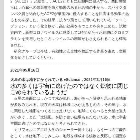
2（ACE2）」と結合し，ACE2とともに細胞内に侵入する。西田教授
らは，心臓への悪影響を防ぐ効果のある化合物の中から，スパイクタ
ンパク質と結合したACE2が細胞内に侵入することを阻害する効果のあ
るものを探した。その結果，抗うつ薬として用いられている「クロミ
プラミン」という化合物が，高い効果をもつことを突き止めた。試験
管内で，新型コロナウイルスに感染して1時間がたった細胞にクロミプ
ラミンを投与したところ，ウイルスの増殖がおさえられることも確認
された。
研究グループは今後，有効性と安全性を検証する作業を進め，実用
化をめざしていくという。
2021年05月16日
火星の水は地下にかくれている ●Science，2021年3月16日
水の多くは宇宙に逃げたのではなく鉱物に閉じ
こめられているようだ
火星の表面には，かつて水が流れ，海があった証拠と思われる地形
が多数みられる。現在の火星は極域に氷があるものの，その量は，水
に関連した地形をつくるには足りない。地球にくらべると火星は重力
が小さく，また「太陽風」を防ぐ強い磁場ももたないため，水は宇宙
空間に逃げたのではないかと考えられてきた。
カリフォルニア工科大学のシェーラー博士らは，もう一つの可能性
として，水は地下にしみこみ，地殻を構成する鉱物と反応して固定さ