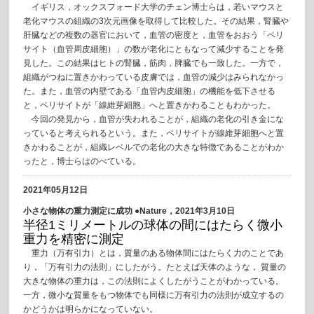
イギリス，オックスフォード大学のチェン博士らは，若いマウスと
老化マウスの組織の3次元画像を取得して比較した。その結果，腎臓や
肝臓などの複数の器官において，血管の密度と，血管をおおう「ペリ
サイト（血管周皮細胞）」の数が老化にともなって減少することを発
見した。この結果はヒトの腎臓，筋肉，脾臓でも一致した。一方で，
組織がつねに置きかわっている皮膚では，血管の減少はみられなかっ
た。また，血管の内壁である「血管内皮細胞」の機能を低下させる
と，ペリサイトが「線維芽細胞」へと置きかわることもわかった。
今回の発見から，血管が失われることが，組織の老化の引き金にな
っていると考えられるという。また，ペリサイトが線維芽細胞へと置
きかわることが，組織レベルでの老化の大きな特徴であることがわか
ったと，博士らはのべている。
2021年05月12日
小さな物体の重力測定に成功 ●Nature，2021年3月10日
半径1ミリメートルの球体の間にはたらく微小
重力を精密に測定
重力（万有引力）とは，質量のある物体間にはたらく力のことであ
り，「万有引力の法則」にしたがう。たとえば天体のような， 質量の
大きな物体の重力は，この法則によくしたがうことがわかっている。
一方，微小な質量をもつ物体でも同様に万有引力の法則が成立するの
かどうかは明らかになっていない。