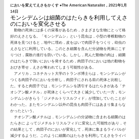
においを変えてえさをかくす ●The American Naturalist，2021年1月
14日
モンシデムシは細菌のはたらきを利用してえさ
のにおいを変化させる
動物の死体には多くの栄養があるため，さまざまな生物にとって格
好のえさとなる。「モンシデムシ」という昆虫は，小型の脊椎動物の
死体を見つけると，地中に埋め，皮をはいで肉団子をつくり，幼虫の
えさなどに利用している。このとき細菌を含んだ分泌物を死体にこす
りつけ，腐敗の進行を防いでいる。しかし，死んだ動物の肉は，細菌
のはたらきで強いにおいを発するため，肉団子のにおいは他の動物を
おびき寄せ，えさが奪われてしまう可能性がある。
アメリカ，コネチカット大学のトランボ博士らは，モンシデムシが
つくる肉団子のにおいを分析し，肉団子にされる前の死体と比較し
た。すると肉団子では，モンシデムシを誘引するはたらきがある「チ
オシアン酸メチル」が死体とくらべて大きく減少していた一方，モン
シデムシがきらう「ジメチルトリスルフィド」が増加していたことが
わかった。またモンシデムシ以外の昆虫も肉団子にはあまり集まらな
かったという。
チオシアン酸メチルは，モンシデムシの分泌物に含まれる細菌のは
たらきに よってジメチルトリスルフィドに変化した可能性があり，そ
の結果として，肉団子のにおいが変化して，死体に集まるライバルが
減少するようだ。このように細菌のはたらきを利用してえさをライバ