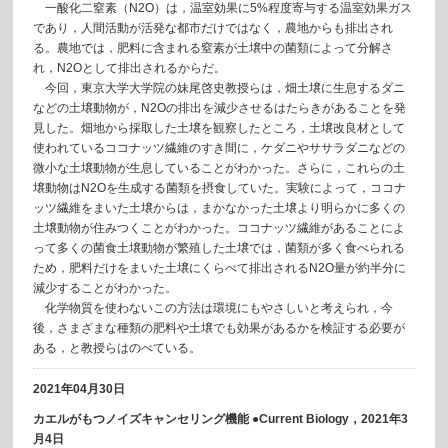
一酸化二窒素（N2O）は，温室効果に5%程度寄与する温室効果ガス
であり，人間活動が活発な都市だけではなく，農地からも排出され
る。農地では，肥料に含まれる窒素が土壌中の菌類によって分解さ
れ，N2Oとして排出されるからだ。
今回，東京大学大学院の妹尾啓史教授らは，畑土壌に生息するダニ
などの土壌動物が，N2Oの排出を減少させるはたらきがあることを発
見した。畑地から採取した土壌を観察したところ，土壌改良材として
使われているココナッツ繊維のすき間に，ケダニやササラダニなどの
微小な土壌動物が生息していることがわかった。さらに，これらの土
壌動物はN2Oを生成する菌類を摂食していた。実験によって，ココナ
ッツ繊維をまいた土壌からは，まかなかった土壌より明らかに多くの
土壌動物が住みつくことがわかった。ココナッツ繊維があることによ
って多くの菌食土壌動物が繁殖した土壌では，菌類が多く食べられる
ため，肥料だけをまいた土壌にくらべて排出されるN2O量が約半分に
減少することがわかった。
化学物質を使わないこの方法は環境にもやさしいと考えられ，今
後，さまざまな種類の肥料や土壌でも効果があるかを検証する必要が
ある，と教授らはのべている。
2021年04月30日
カエルがもつノイズキャンセリング機能 ●Current Biology，2021年3
月4日