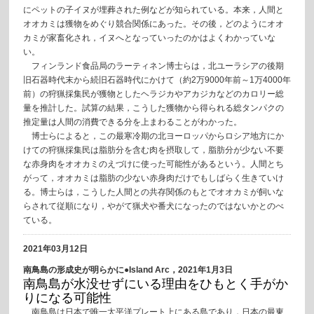
にペットの子イヌが埋葬された例などが知られている。本来，人間と
オオカミは獲物をめぐり競合関係にあった。その後，どのようにオオ
カミが家畜化され，イヌへとなっていったのかはよくわかっていな
い。
フィンランド食品局のラーティネン博士らは，北ユーラシアの後期
旧石器時代末から続旧石器時代にかけて（約2万9000年前～1万4000年
前）の狩猟採集民が獲物としたヘラジカやアカジカなどのカロリー総
量を推計した。試算の結果，こうした獲物から得られる総タンパクの
推定量は人間の消費できる分を上まわることがわかった。
博士らによると，この最寒冷期の北ヨーロッパからロシア地方にか
けての狩猟採集民は脂肪分を含む肉を摂取して，脂肪分が少ない不要
な赤身肉をオオカミのえづけに使った可能性があるという。人間とち
がって，オオカミは脂肪の少ない赤身肉だけでもしばらく生きていけ
る。博士らは，こうした人間との共存関係のもとでオオカミが飼いな
らされて従順になり，やがて猟犬や番犬になったのではないかとのべ
ている。
2021年03月12日
南鳥島の形成史が明らかに●Island Arc，2021年1月3日
南鳥島が水没せずにいる理由をひもとく手がか
りになる可能性
南鳥島は日本で唯一太平洋プレート上にある島であり，日本の最東