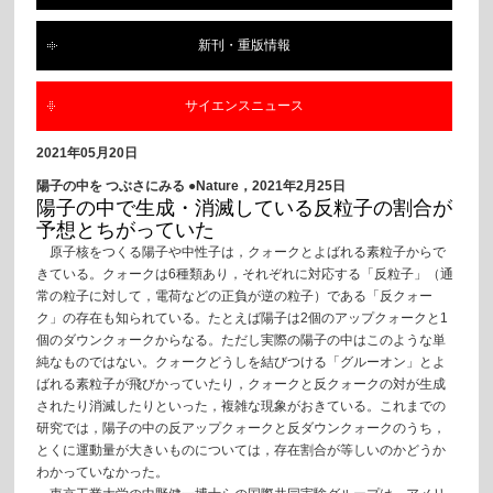
新刊・重版情報
サイエンスニュース
2021年05月20日
陽子の中を つぶさにみる ●Nature，2021年2月25日
陽子の中で生成・消滅している反粒子の割合が
予想とちがっていた
原子核をつくる陽子や中性子は，クォークとよばれる素粒子からで
きている。クォークは6種類あり，それぞれに対応する「反粒子」（通
常の粒子に対して，電荷などの正負が逆の粒子）である「反クォー
ク」の存在も知られている。たとえば陽子は2個のアップクォークと1
個のダウンクォークからなる。ただし実際の陽子の中はこのような単
純なものではない。クォークどうしを結びつける「グルーオン」とよ
ばれる素粒子が飛びかっていたり，クォークと反クォークの対が生成
されたり消滅したりといった，複雑な現象がおきている。これまでの
研究では，陽子の中の反アップクォークと反ダウンクォークのうち，
とくに運動量が大きいものについては，存在割合が等しいのかどうか
わかっていなかった。