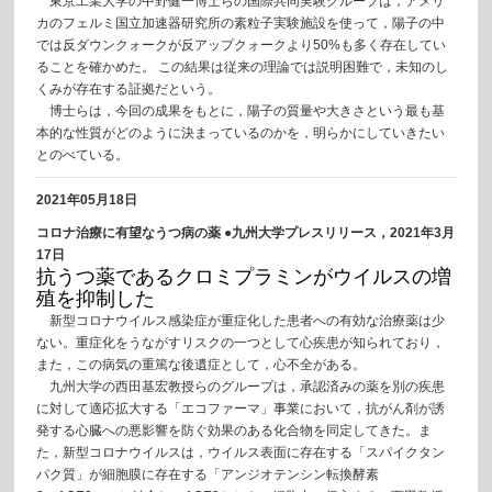
東京工業大学の中野健一博士らの国際共同実験グループは，アメリ
カのフェルミ国立加速器研究所の素粒子実験施設を使って，陽子の中
では反ダウンクォークが反アップクォークより50%も多く存在してい
ることを確かめた。 この結果は従来の理論では説明困難で，未知のし
くみが存在する証拠だという。
博士らは，今回の成果をもとに，陽子の質量や大きさという最も基
本的な性質がどのように決まっているのかを，明らかにしていきたい
とのべている。
2021年05月18日
コロナ治療に有望なうつ病の薬 ●九州大学プレスリリース，2021年3月
17日
抗うつ薬であるクロミプラミンがウイルスの増
殖を抑制した
新型コロナウイルス感染症が重症化した患者への有効な治療薬は少
ない。重症化をうながすリスクの一つとして心疾患が知られており，
また，この病気の重篤な後遺症として，心不全がある。
九州大学の西田基宏教授らのグループは，承認済みの薬を別の疾患
に対して適応拡大する「エコファーマ」事業において，抗がん剤が誘
発する心臓への悪影響を防ぐ効果のある化合物を同定してきた。ま
た，新型コロナウイルスは，ウイルス表面に存在する「スパイクタン
パク質」が細胞膜に存在する「アンジオテンシン転換酵素