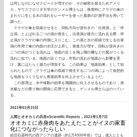
は同じなのになぜスピードが増すのか，その秘密を探るためアメリ
カ，サウスフロリダ大学のゲンメル博士らは，推進時にクラゲの傘の
まわりに生じる水の流れをレーザーを使った最新の計測手法を用いて
調べた。
クラゲが傘を収縮させると，回転方向が逆向きの「出発渦」と「停
止渦」とよばれる二つの渦が発生し，出発渦が後方に流れ去る際，停
止渦がクラゲの傘の内側に入りこむ。この渦と次の収縮で生じる出発
渦の作用で傘の内面の水圧が上昇し，推進力が増す。回転が逆向きの
二つの渦がつくる流れは，地面の近くを飛ぶ飛行機などの翼がつくる
流れに似ている。地面の近くでは，空気の流れが地面から影響を受
け，翼にはたらく揚力が増加する。この効果は「地面効果」として知
られたもので，クラゲは傘の収縮で発生する二つの渦によって仮想的
な地面をつくりながら推進効率を向上させているようだ。
この原理は，水中移動の効率を飛躍的に向上させるものであり，潜
水艇などの乗り物の開発に応用できると，ゲンメル博士らはのべてい
る。
2021年03月15日
人間とオオカミの共存●Scientific Reports，2021年1月7日
オオカミに赤身肉をあたえたことがイヌの家畜
化につながったらしい
続旧石器時代の西アジアの遺跡（約1万4500年前）では，成人ととも