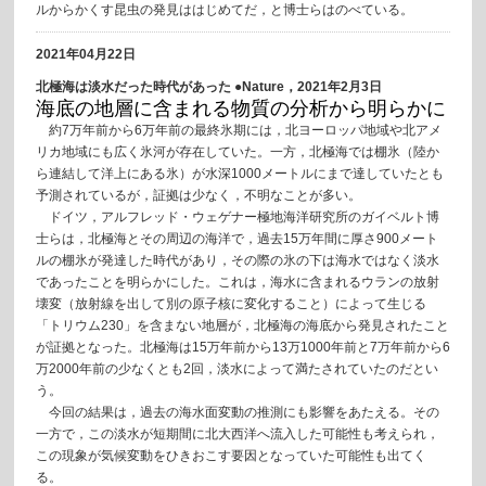
ルからかくす昆虫の発見ははじめてだ，と博士らはのべている。
2021年04月22日
北極海は淡水だった時代があった ●Nature，2021年2月3日
海底の地層に含まれる物質の分析から明らかに
約7万年前から6万年前の最終氷期には，北ヨーロッパ地域や北アメ
リカ地域にも広く氷河が存在していた。一方，北極海では棚氷（陸か
ら連結して洋上にある氷）が水深1000メートルにまで達していたとも
予測されているが，証拠は少なく，不明なことが多い。
ドイツ，アルフレッド・ウェゲナー極地海洋研究所のガイベルト博
士らは，北極海とその周辺の海洋で，過去15万年間に厚さ900メート
ルの棚氷が発達した時代があり，その際の氷の下は海水ではなく淡水
であったことを明らかにした。これは，海水に含まれるウランの放射
壊変（放射線を出して別の原子核に変化すること）によって生じる
「トリウム230」を含まない地層が，北極海の海底から発見されたこと
が証拠となった。北極海は15万年前から13万1000年前と7万年前から6
万2000年前の少なくとも2回，淡水によって満たされていたのだとい
う。
今回の結果は，過去の海水面変動の推測にも影響をあたえる。その
一方で，この淡水が短期間に北大西洋へ流入した可能性も考えられ，
この現象が気候変動をひきおこす要因となっていた可能性も出てく
る。