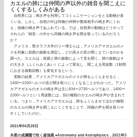
カエルの肺には仲間の声以外の雑音を聞こえに
くくするしくみがある
自然界には，鳴き声を利用してコミュニケーションをとる動物が多
くいる。しかし，自然の中は同種の仲間や繁殖相手の鳴き声にくわ
え，他種の鳴き声であふれている。では，自然界の動物はどうやって
それらの「雑音」の中から同種の鳴き声を聞き取っているのだろう
か？
アメリカ，聖オラフ大学のリー博士らは，アメリカアマガエルのメ
スを対象に鼓膜の振動を測定し，どの高さの音が聞こえているのかを
調べた。カエルは，鼓膜と肺の振動によって音を聞く。肺の振動はそ
の大きさ（ふくらみぐあい）によって変化し，聞こえる周波数（1秒間
におきる振動回数）も変化するという。
実験の結果，アメリカアマガエルのメスが肺をふくらませると，
1400〜2200ヘルツの音が聞き取りにくくなることがわかった。アメリ
カアマガエルのオスの鳴き声は主に834〜2730ヘルツであり，1400〜
2200ヘルツという周波数には，別の種類のカエルの鳴き声が含まれて
いる。つまり，アメリカアマガエルは，肺をふくらませてほかの種類
のカエルの鳴き声を聞こえにくくすることで，同種の声を聞き取りや
すくしていたのだ。
2021年04月28日
木星の成層圏で吹く超強風 ●Astronomy and Astrophysics，2021年3