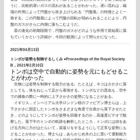
うに，比較的遅いガスの流れがあることがわかった。遅い流れは，磁
場の作用によって円盤から吹き上げられる「円盤風」の特徴とよく一
致する。この円盤風によって円盤の回転が弱められることにより，円
盤のガスがさらに内側に落ちこむようだ。
星の進化の初期段階で，円盤のガスがどのような作用で原始星に落
ちていくかという詳細が，今回の観測によって明らかになった。
2021年04月13日
トンボが姿勢を制御するしくみ ●Proceedings of the Royal Society
B，2021年2月10日
トンボは空中で自動的に姿勢を元にもどせるこ
とがわかった
生物には姿勢を制御する能力がある。たとえば，ネコはさかさに落
としても，体をねじって足から着地する。トンボなどの昆虫も，空中
での捕食の際に一時的に上下さかさの姿勢になることがある。
イギリス，インペリアル大学ロンドン校のファビアン博士らは，上
下さかさに固定したトンボをさまざまな角度で台座から落下させたと
き，どのようにしてトンボが姿勢を回復するのか，高速度ビデオで観
察した。落下中のトンボの軌跡を解析したところ，トンボには頭をあ
げる方向に力がはたらいて，宙返りをするようにして正常な姿勢にも
どることがわかった。博士らは，あらかじめ氷の上に置いて運動能力