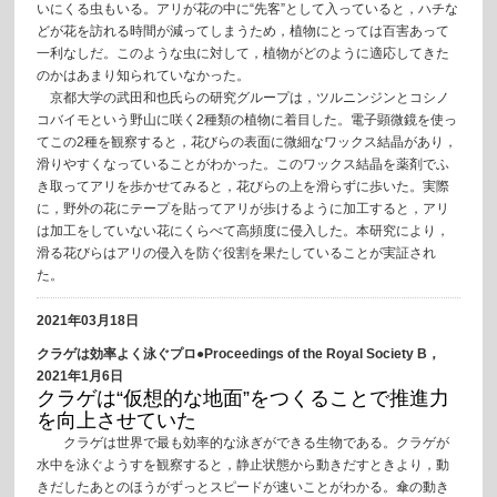
いにくる虫もいる。アリが花の中に“先客”として入っていると，ハチな
どが花を訪れる時間が減ってしまうため，植物にとっては百害あって
一利なしだ。このような虫に対して，植物がどのように適応してきた
のかはあまり知られていなかった。
京都大学の武田和也氏らの研究グループは，ツルニンジンとコシノ
コバイモという野山に咲く2種類の植物に着目した。電子顕微鏡を使っ
てこの2種を観察すると，花びらの表面に微細なワックス結晶があり，
滑りやすくなっていることがわかった。このワックス結晶を薬剤でふ
き取ってアリを歩かせてみると，花びらの上を滑らずに歩いた。実際
に，野外の花にテープを貼ってアリが歩けるように加工すると，アリ
は加工をしていない花にくらべて高頻度に侵入した。本研究により，
滑る花びらはアリの侵入を防ぐ役割を果たしていることが実証され
た。
2021年03月18日
クラゲは効率よく泳ぐプロ●Proceedings of the Royal Society B，
2021年1月6日
クラゲは“仮想的な地面”をつくることで推進力
を向上させていた
クラゲは世界で最も効率的な泳ぎができる生物である。クラゲが
水中を泳ぐようすを観察すると，静止状態から動きだすときより，動
きだしたあとのほうがずっとスピードが速いことがわかる。傘の動き