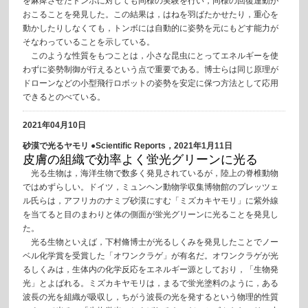
を麻痺させたトンボに対しても同様の実験を行い，同様の回復運動が
おこることを発見した。この結果は，はねを羽ばたかせたり，重心を
動かしたりしなくても，トンボには自動的に姿勢を元にもどす能力が
そなわっていることを示している。
このような性質をもつことは，小さな昆虫にとってエネルギーを使
わずに姿勢制御が行えるという点で重要である。博士らは同じ原理が
ドローンなどの小型飛行ロボットの姿勢を安定に保つ方法として応用
できるとのべている。
2021年04月10日
砂漠で光るヤモリ ●Scientific Reports，2021年1月11日
皮膚の組織で効率よく蛍光グリーンに光る
光る生物は，海洋生物で数多く発見されているが，陸上の脊椎動物
ではめずらしい。ドイツ，ミュンヘン動物学収集博物館のプレッツェ
ル氏らは，アフリカのナミブ砂漠にすむ「ミズカキヤモリ」に紫外線
を当てると目のまわりと体の側面が蛍光グリーンに光ることを発見し
た。
光る生物といえば，下村脩博士が光るしくみを発見したことでノー
ベル化学賞を受賞した「オワンクラゲ」が有名だ。オワンクラゲが光
るしくみは，生体内の化学反応をエネルギー源としており，「生物発
光」とよばれる。ミズカキヤモリは，まるで蛍光塗料のように，ある
波長の光を組織が吸収し，ちがう波長の光を発するという物理的性質