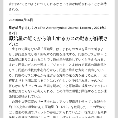
宙においてどのようにつくられるかという謎が解明されることが期待
される。
2021年04月16日
星が成長するしくみ ●The Astrophysical Journal Letters，2021年2
月2日
原始星の近くから噴出するガスの動きが解明さ
れた
生まれて間もない星「原始星」は，まわりのガスを重力で引きよ
せ，原始星を取り巻く回転する円盤を形成する。円盤のガスが徐々に
原始星に取りこまれることで，原始星が成長していくと考えられる。
また，円盤のガスの一部は，「ジェット」とよばれる高速の噴出流と
して，円盤の比較的中心部分から，円盤に垂直な方向に噴出してい
る。円盤のガスは中心から遠ざかる方向の遠心力を受けるため，一定
程度よりも内側に落ちることはむずかしいと予想される。そのため，
何らかの方法で，ガスの回転を弱めないと原始星の成長やジェットの
発生はおこらないと考えられる。この作用に磁場が関係することが理
論的に提唱されていた。
台湾中央研究院のリー博士らは，アルマ望遠鏡を使って，地球から
約1300光年の距離にある原始星「HH212」を観測した。この天体で
は，過去の観測でジェットの存在が知られていたが，従来よりも高解
像度・高感度の観測によって，細くしぼられたジェットを取り囲むよ