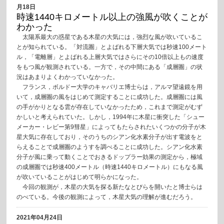
月18日
時速1440キロメートル以上の強風が吹くことが
わかった
太陽系最大の惑星である木星の大気には，強烈な風が吹いているこ
とが知られている。「対流圏」とよばれる下層大気では秒速100メート
ル，「電離層」とよばれる上層大気ではさらにその10倍以上もの速度
をもつ風が観測されている。一方で，その中間にある「成層圏」の状
況はあまりよくわかっていなかった。
フランス，ボルドー大学のキャバリエ博士らは，アルマ望遠鏡を用
いて，成層圏の風をはじめて測定することに成功した。成層圏には風
の手がかりとなる雲が存在していなかったため，これまで測定がむず
かしいと考えられていた。しかし，1994年に木星に衝突した「シュー
メーカー・レビー第9彗星」によってもたらされたいくつかの分子が木
星大気に存在しており，そのうちのシアン化水素分子が出す電波をと
らえることで成層圏のようすを調べることに成功した。シアン化水素
分子が風に乗って動くことでおきるドップラー効果の測定から，極域
の成層圏では秒速400メートル（時速1440キロメートル）にもなる風
が吹いていることがはじめて明らかになった。
今回の観測が，木星の大気を探る新たなとびらを開いたと博士らは
のべている。今後の観測によって，木星大気の理解が進むだろう。
2021年04月24日