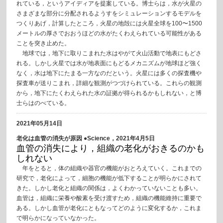
れている，というアイディアを提案している。博士らは，水が火星の
さまざまな部分に分配されるようすをシミュレーションするモデルを
つくりあげ，計算したところ，火星の地殻には火星全球を100〜1500
メートルの厚さでおおうほどの水がたくわえられている可能性がある
ことを突き止めた。
地球では，地下に取りこまれた水はやがて火山活動で地表にもどさ
れる。しかし火星では水が地表面にもどるメカニズムが地球ほど強く
なく，水は地下にたまる一方なのだという。火星には多くの探査機や
探査車が送りこまれ，詳細な観測がつづけられている。これらの観測
から，地下にたくわえられた水の証拠が得られるかもしれない，と博
士らはのべている。
2021年05月14日
老化は血管の消失が原因 ●Science，2021年4月5日
血管の消失により，組織の老化がおきるのかも
しれない
年をとると，体の組織や器官の機能がおとろえていく。これまでの
研究で，老化によって，細胞の機能が低下することが明らかにされて
きた。しかし老化と組織の関係は，よくわかっていないことも多い。
血管は，組織に栄養や酸素を受け渡すため，組織の機能維持に重要で
ある。しかし血管が老化にともなってどのように変化するか，これま
で明らかになっていなかった。