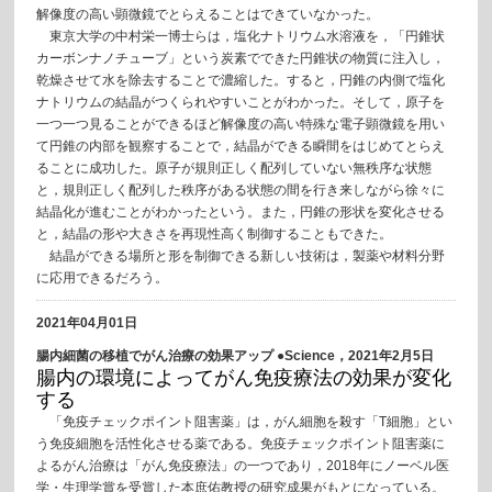
解像度の高い顕微鏡でとらえることはできていなかった。
東京大学の中村栄一博士らは，塩化ナトリウム水溶液を，「円錐状
カーボンナノチューブ」という炭素でできた円錐状の物質に注入し，
乾燥させて水を除去することで濃縮した。すると，円錐の内側で塩化
ナトリウムの結晶がつくられやすいことがわかった。そして，原子を
一つ一つ見ることができるほど解像度の高い特殊な電子顕微鏡を用い
て円錐の内部を観察することで，結晶ができる瞬間をはじめてとらえ
ることに成功した。原子が規則正しく配列していない無秩序な状態
と，規則正しく配列した秩序がある状態の間を行き来しながら徐々に
結晶化が進むことがわかったという。また，円錐の形状を変化させる
と，結晶の形や大きさを再現性高く制御することもできた。
結晶ができる場所と形を制御できる新しい技術は，製薬や材料分野
に応用できるだろう。
2021年04月01日
腸内細菌の移植でがん治療の効果アップ ●Science，2021年2月5日
腸内の環境によってがん免疫療法の効果が変化
する
「免疫チェックポイント阻害薬」は，がん細胞を殺す「T細胞」とい
う免疫細胞を活性化させる薬である。免疫チェックポイント阻害薬に
よるがん治療は「がん免疫療法」の一つであり，2018年にノーベル医
学・生理学賞を受賞した本庶佑教授の研究成果がもとになっている。