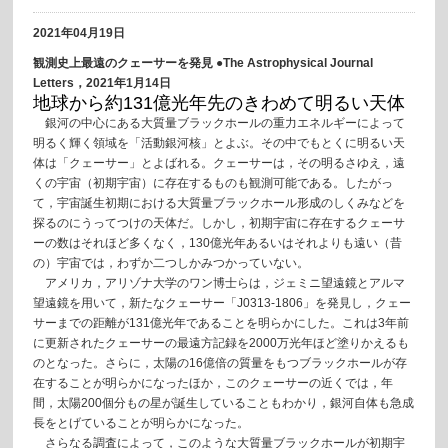
2021年04月19日
観測史上最遠のクェーサーを発見 ●The Astrophysical Journal
Letters，2021年1月14日
地球から約131億光年先のきわめて明るい天体
銀河の中心にある大質量ブラックホールの重力エネルギーによって
明るく輝く領域を「活動銀河核」とよぶ。その中でもとくに明るい天
体は「クェーサー」とよばれる。クェーサーは，その明るさゆえ，遠
くの宇宙（初期宇宙）に存在するものも観測可能である。したがっ
て，宇宙誕生初期における大質量ブラックホール形成のしくみなどを
探るのにうってつけの天体だ。しかし，初期宇宙に存在するクェーサ
ーの数はそれほど多くなく，130億光年あるいはそれよりも遠い（昔
の）宇宙では，わずか二つしかみつかっていない。
アメリカ，アリゾナ大学のワン博士らは，ジェミニ望遠鏡とアルマ
望遠鏡を用いて，新たなクェーサー「J0313-1806」を発見し，クェー
サーまでの距離が131億光年であることを明らかにした。これは3年前
に更新されたクェーサーの最遠方記録を2000万光年ほど塗りかえるも
のとなった。さらに，太陽の16億倍の質量をもつブラックホールが存
在することが明らかになったほか，このクェーサーの近くでは，年
間，太陽200個分もの星が誕生していることもわかり，銀河自体も急成
長をとげていることが明らかになった。
さらなる調査によって，このような大質量ブラックホールが初期宇