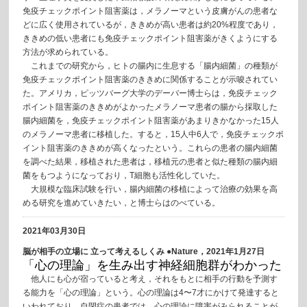
免疫チェックポイント阻害薬は，メラノーマという皮膚がんの患者な
どに広く使用されているが，ききめが高い患者は約20%程度であり，
ききめの低い患者にも免疫チェックポイント阻害薬がきくようにする
方法が求められている。
これまでの研究から，ヒトの腸内に生息する「腸内細菌」の種類が
免疫チェックポイント阻害薬のききめに関係することが示唆されてい
た。アメリカ，ピッツバーグ大学のデーバー博士らは，免疫チェック
ポイント阻害薬のききめがよかったメラノーマ患者の腸から採取した
腸内細菌を，免疫チェックポイント阻害薬があまりきかなかった15人
のメラノーマ患者に移植した。すると，15人中6人で，免疫チェックポ
イント阻害薬のききめが高くなったという。これらの患者の腸内細菌
を調べた結果，移植された患者は，移植元の患者と似た種類の腸内細
菌をもつようになっており，T細胞も活性化していた。
大規模な臨床試験を行い，腸内細菌の移植によって治療の効果を高
める研究を進めていきたい，と博士らはのべている。
2021年03月30日
脳が相手の立場に 立って考えるしくみ ●Nature，2021年1月27日
「心の理論」を生み出す神経細胞群がわかった
他人にも心が宿っていると考え，それをもとに相手の行動を予測す
る能力を「心の理論」という。心の理論は4〜7才にかけて発達すると
いわれており，自閉症の患者では，心の理論に障害がみられることが