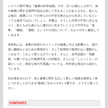
シリーズ第57弾は『健康の科学知識』です。日々の暮らしの中で，体
や健康に関する疑問や悩みは決して尽きることがありません。私たち
は毎日，健康についての何らかの不安を抱えながら生活しているとい
っても過言ではないでしょう。本書は，そうした日常の不安に応える
べく，私たちが心身ともに健やかに生きていくうえで不可欠な「食
事」「睡眠」「運動」という3つの柱について，わかりやすく解説して
いきます。
具体的には，食事の内容やタイミングが健康に与える影響から，質の
高い睡眠をとるための環境作り，そして効率的で無理のない運動のし
くみまで，くわしく取り上げています。さらに，近年話題の「気象
病」や夏バテなどの体調不良への対処法，さらには「しゃっくり」の
謎といった，身近な体の不思議についても，科学的な視点から紹介し
ています。
読み進めるだけで，体と健康に関する正しく新しい知識を無理なく身
につけることができる”最強に“わかりやすい1冊です。どうぞご覧くだ
さい。
CONTENTS