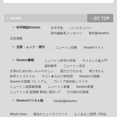
科学雑誌Newton
次号予告
バックナンバー
初代編集長メッセージ
海外版Newton
広告掲載
別冊・ムック・増刊
ニュートン別冊
Newtonライト
Newton書籍
ニュートン科学の学校
サイエンス超入門
超絵解本
ニュートン先生
文系のためのめっちゃやさしい
図だけでわかる
博士ずかん
科学クイズドリル
マコト★カガク研究団
Newton大図鑑
Newton大図鑑 プレミアム
プレミア保存版シリーズ
ニュートン超図解新書
ニュートン新書
Newton新書
ニュートン式 超図解 最強に面白い!!
その他の出版物
Newtonデジタル版
Kindle版Newton
What's New
過去のニュースリリース
よくあるご質問（FAQ)