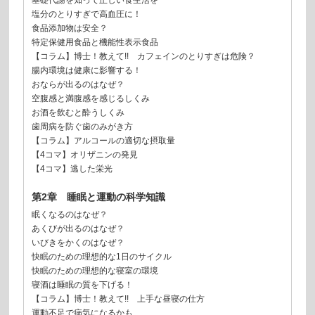
基礎代謝を知って正しい食生活を
塩分のとりすぎで高血圧に！
食品添加物は安全？
特定保健用食品と機能性表示食品
【コラム】博士！教えて!! カフェインのとりすぎは危険？
腸内環境は健康に影響する！
おならが出るのはなぜ？
空腹感と満腹感を感じるしくみ
お酒を飲むと酔うしくみ
歯周病を防ぐ歯のみがき方
【コラム】アルコールの適切な摂取量
【4コマ】オリザニンの発見
【4コマ】逃した栄光
第2章 睡眠と運動の科学知識
眠くなるのはなぜ？
あくびが出るのはなぜ？
いびきをかくのはなぜ？
快眠のための理想的な1日のサイクル
快眠のための理想的な寝室の環境
寝酒は睡眠の質を下げる！
【コラム】博士！教えて!! 上手な昼寝の仕方
運動不足で病気になるかも