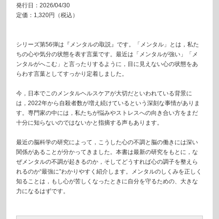
発行日：2026/04/30
定価：1,320円（税込）
シリーズ第56弾は『メンタルの取説』です。「メンタル」とは，私た
ちの心や気分の状態を表す言葉です。最近は「メンタルが強い」「メ
ンタルがへこむ」と言ったりするように，目に見えない心の状態をあ
らわす言葉としてすっかり定着しました。
今，日本でこのメンタルヘルスケアが大切だといわれている背景に
は，2022年から自殺者数が増え続けているという深刻な事情がありま
す。専門家の中には，私たちが悩みやストレスへの向き合い方をまだ
十分に知らないのではないかと指摘する声もあります。
最近の脳科学の研究によって，こうした心の不調と脳の働きには深い
関係があることが分かってきました。本書は最新の研究をもとに，な
ぜメンタルの不調が起きるのか，そしてどうすれば心の調子を整えら
れるのか“最強に”わかりやすく紹介します。メンタルのしくみを正しく
知ることは，もし心が苦しくなったときに自分を守るための、大きな
力になるはずです。