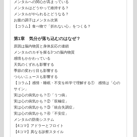
メンタルへの関心が高まっている
メンタルはどうやって維持する？
メンタルがやられるとどうなる？
お腹の調子はメンタル次第
【コラム】食べ物で「折れない心」をつくる？
第1章 気分が落ち込むのはなぜ？
原因は脳内物質と身体反応の連鎖
メンタルのカギを握る3つの脳内物質
感情もかかわっている
天気のくずれも影響する
季節の変わり目も影響する
つらいニュースも影響する
【コラム】感情・睡眠・不安を科学で理解する① 感情は「心の
サイン」
実は心の病気かも？①「うつ病」
実は心の病気かも？②「双極症」
実は心の病気かも？③「統合失調症」
実は心の病気かも？④「不安症」
メンタルの防衛システム
【4コマ】アドラーとフロイト
【4コマ】異なる診察スタイル