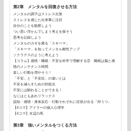
第2章 メンタルを回復させる方法
メンタルの調子はストレス次第
ストレスを感じた出来事に注目
自分のことを観察しよう
つい思い浮かんでしまう考えを探そう
思考を記録しよう
メンタルのカギを握る「スキーマ」
「スキーマ」を知ってメンタル耐性アップ
ソクラテスのように考えよう
【コラム】感情・睡眠・不安を科学で理解する② 睡眠は脳と感
情のメンテナンス時間
楽しい行動を増やそう！
「不安」と「不安症」の違いとは
不安を減らすための対処法
不安には馴れることができる！
なにはともあれリラックス
認知・感情・身体反応・行動それぞれに症状が出る「抑うつ」
【4コマ】アドラーの個人心理学
【4コマ】水辺の馬
第3章 強いメンタルをつくる方法