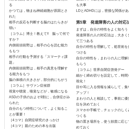
も大事
る
LDとADHDには，密接な関係があ
かつては，物まね神経細胞が原因とさ
れた
第5章 発達障害の人の対応
相手の反応を判断する脳のはたらきが
弱い
まずは，自分の特性をよく知ろう
［コラム］博士！教えて!! 脳って何で
発達障害の人の対応法は，大きく
すか？
て三つある
内側前頭前野は，相手の心を読む能力
自分の特性を理解して，処世術を
ももつ
つける
相手の行動を予測する「スマーティ課
自分の特性を，まわりの人に理解
題」
もらう
内側前頭前野は，相手の真意を理解す
［コラム］世界自閉症啓発デー
る能力をもつ
細かく締め切りを設定して，時間
脳の体積の大きさが，部分的にちがう
視化！
［コラム］サヴァン症候群
目や耳に入る情報を減らして，集
視覚や聴覚，嗅覚などが，敏感になる
アップ！
ASDの子供のおよそ9割に，合併症がみ
まわりの人と相談して，事前に優
られた
位を決めておく
自分のもつ特性について，よく知るこ
スマホや手帳で，チェックのしく
とが重要！
つくる
［4コマ］自閉症研究のきっかけ
物の置き場所を，使う頻度に応じ
［4コマ］親のための本を出版
めておく