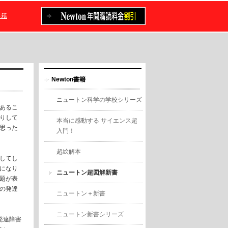
書籍
Newton書籍
ニュートン科学の学校シリーズ
あるこ
りして
本当に感動する サイエンス超
思った
入門！
超絵解本
してし
になり
ニュートン超図解新書
題が表
の発達
ニュートン＋新書
ニュートン新書シリーズ
発達障害