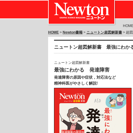
HOM
HOME
>
Newton書籍
>
ニュートン超図解新書
> 超
ニュートン超図解新書 最強にわか
ニュートン超図解新書
最強にわかる 発達障害
発達障害の原因や症状，対応法など
精神科医がやさしく解説!