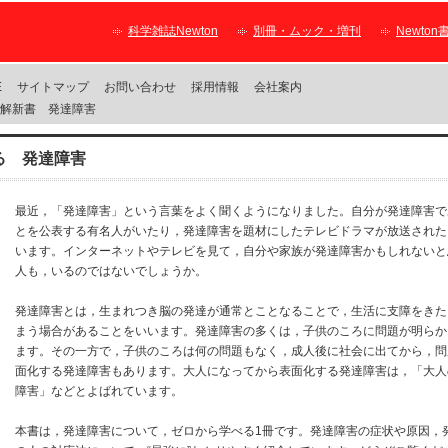
科学雑誌Newton
別冊・ムック・増刊
Newton
E
サイトマップ
お問い合わせ
採用情報
会社案内
図解新書 発達障害
る 発達障害
最近，「発達障害」という言葉をよく聞くようになりました。自分が発達障害で
とを公表する有名人がいたり，発達障害を題材にしたテレビドラマが放送された
います。インターネットやテレビを見て，自分や家族が発達障害かもしれないと
人も，いるのではないでしょうか。
発達障害とは，生まれつき脳の発達が通常とことなることで，生活に支障をきた
まう場合があることをいいます。発達障害の多くは，子供のころに問題が明らか
ます。その一方で，子供のころは何の問題もなく，成人後に社会に出てから，問
面化する発達障害もあります。大人になってから表面化する発達障害は，「大人
障害」などとよばれています。
本書は，発達障害について，ゼロから学べる1冊です。発達障害の症状や原因，