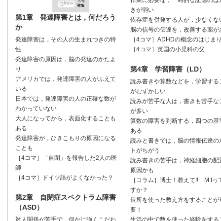
作業に必要な，一時的な記憶のは
きが弱い
第1章 発達障害とは，何だろう
依存症を併発する人が，少なくな
か
脳の信号の伝達を，改善する薬が
［4コマ］ADHDの概念のはじま
発達障害は，その人の生まれつきの特
［4コマ］英国の小児科の父
性
発達障害の原因は，脳の発達のかたよ
第4章 学習障害（LD）
り
アメリカでは，発達障害の人がふえて
読み書きや算数などを，学習する
いる
がむずかしい
日本では，発達障害の人の正確な数が
読みが苦手な人は，書きも苦手な
わかっていない
が多い
大人になってから，表面化することも
算数の障害を判断する，四つの基
ある
ある
発達障害が，ひきこもりの原因になる
読みと書きでは，脳の情報伝達の
ことも
トがちがう
［4コマ］「自閉」を報告した2人の医
読み書きの苦手は，神経細胞の配
師
原因かも
［4コマ］ドイツ語がよくなかった？
［コラム］博士！教えて!! M:Iっ
すか？
第2章 自閉症スペクトラム障害
長所を使った教え方をすることが
（ASD）
要！
生活の中で数を使った経験をする
対人関係が苦手で，何かに強くこだわ