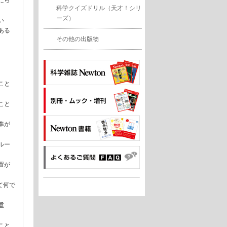
たら
科学クイズドリル（天才！シリ
ーズ）
い
ある
その他の出版物
り
こと
こと
準が
ルー
置が
て何で
重
こと