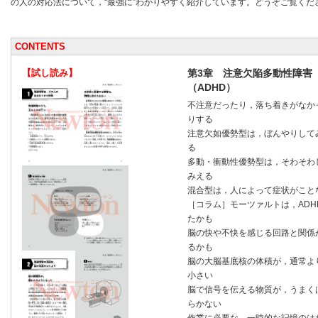
の人の対応法について，“最強に”わかりやすく紹介しています。どうぞご覧くだ
CONTENTS
【試し読み】
第3章 注意欠陥多動性障害
（ADHD）
不注意だったり，落ち着きがなか
りする
注意欠如優勢型は，ぼんやりして
る
多動・衝動性優勢型は，そわそわ
みえる
混合型は，人によって症状がこと
［コラム］モーツァルトは，ADH
たかも
脳の快や不快を感じる回路と関係
るかも
脳の大脳基底核の体積が，通常よ
小さい
脳で信号を伝える物質が，うまく
らかない