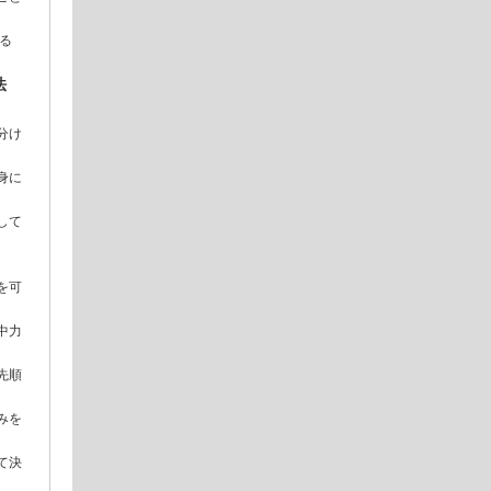
る
法
分け
身に
して
を可
中力
先順
みを
て決