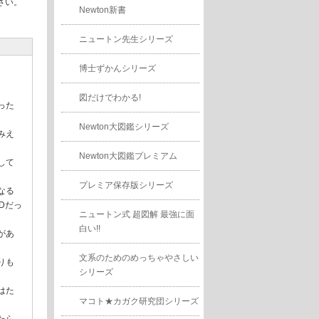
さい。
Newton新書
ニュートン先生シリーズ
博士ずかんシリーズ
図だけでわかる!
った
Newton大図鑑シリーズ
みえ
Newton大図鑑プレミアム
して
プレミア保存版シリーズ
なる
Dだっ
ニュートン式 超図解 最強に面
白い!!
があ
文系のためのめっちゃやさしい
りも
シリーズ
はた
マコト★カガク研究団シリーズ