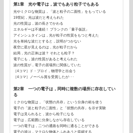
第1章 光や電子は，波でもあり粒子でもある
光やミクロな物質は，「波と粒子の二面性」をもっている
19世紀，光は波だと考えられた
光の性質は，波の長さでかわる
エネルギーは不連続！ プランクの「量子仮説」
アインシュタインは，光が粒子の性質をもつと考えた
光を単純な波だとすると，説明がつかない
夜空に星が見えるのは，光が粒子だから
結局，光の正体は波？ それとも粒子？
電子にも，波の性質があると考えられた
波の性質が，電子の居場所に関係していた
［4コマ］ド・ブロイ，物理学と出会う
［4コマ］ノーベル賞を受賞したが･･･
第2章 一つの電子は，同時に複数の場所に存在してい
る
ミクロな物質は，「状態の共存」という分身の術を使う
電子の「波と粒子の二面性」と「状態の共存」を示す実験
電子は見られると，波から粒子になる
電子は，広範囲に分身しながら存在している
一つの電子は，二つの通路を同時に通ることができる
電子の波は，マクロな物体とふれあうと収縮する