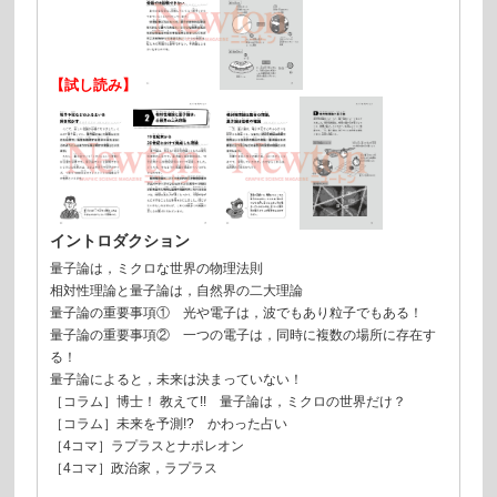
【試し読み】
イントロダクション
量子論は，ミクロな世界の物理法則
相対性理論と量子論は，自然界の二大理論
量子論の重要事項① 光や電子は，波でもあり粒子でもある！
量子論の重要事項② 一つの電子は，同時に複数の場所に存在す
る！
量子論によると，未来は決まっていない！
［コラム］博士！ 教えて!! 量子論は，ミクロの世界だけ？
［コラム］未来を予測!? かわった占い
［4コマ］ラプラスとナポレオン
［4コマ］政治家，ラプラス