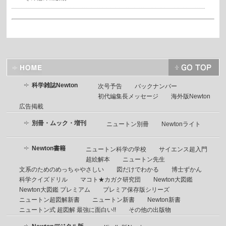
科学雑誌Newton
次号予告
バックナンバー
初代編集長メッセージ
海外版Newton
広告掲載
別冊・ムック・増刊
ニュートン別冊
Newtonライト
Newton書籍
ニュートン科学の学校
サイエンス超入門
超絵解本
ニュートン先生
文系のためのめっちゃやさしい
図だけでわかる
博士ずかん
科学クイズドリル
マコト★カガク研究団
Newton大図鑑
Newton大図鑑 プレミアム
プレミア保存版シリーズ
ニュートン超図解新書
ニュートン新書
Newton新書
ニュートン式 超図解 最強に面白い!!
その他の出版物