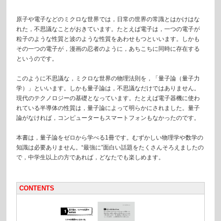
原子や電子などのミクロな世界では，日常の世界の常識とはかけはな
れた，不思議なことがおきています。たとえば電子は，一つの電子が
粒子のような性質と波のような性質をあわせもつといいます。しかも
その一つの電子が，漫画の忍者のように，あちこちに同時に存在する
というのです。
このように不思議な，ミクロな世界の物理法則を，「量子論（量子力
学）」といいます。しかも量子論は，不思議なだけではありません。
現代のテクノロジーの基礎となっています。たとえば電子器機に使わ
れている半導体の性質は，量子論によって明らかにされました。量子
論がなければ，コンピューターもスマートフォンもなかったのです。
本書は，量子論をゼロから学べる1冊です。むずかしい物理学や数学の
知識は必要ありません。“最強に”面白い話題をたくさんそろえましたの
で，中学生以上の方であれば，どなたでも楽しめます。
CONTENTS