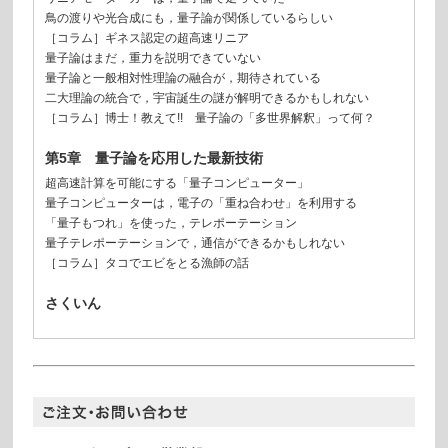
鳥の渡りや光合成にも，量子論が関係しているらしい
［コラム］ギネス認定の超高速リニア
量子論はまだ，重力を説明できていない
量子論と一般相対性理論の融合が，期待されている
二大理論の統合で，宇宙誕生の謎が解明できるかもしれない
［コラム］博士！教えて!! 量子論の「多世界解釈」って何？
第5章 量子論を応用した最新技術
超高速計算を可能にする「量子コンピューター」
量子コンピューターは，電子の「重ね合わせ」を利用する
「量子もつれ」を使った，テレポーテーション
量子テレポーテーションで，通信ができるかもしれない
［コラム］タコでエビをとる漁師の話
さくいん