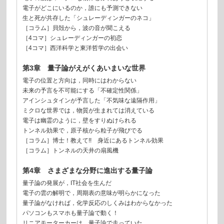
電子がどこにいるのか，誰にも予測できない
生と死が共存した「シュレーディンガーのネコ」
［コラム］貝殻から，波の音が聞こえる
［4コマ］シュレーディンガーの初恋
［4コマ］西洋科学と東洋哲学の出会い
第3章 量子論がえがくあいまいな世界
電子の位置と方向は，同時にはわからない
未来の予言を不可能にする「不確定性関係」
アインシュタインが予言した「不気味な遠隔作用」
ミクロな世界では，物質が生まれては消えている
電子は幽霊のように，壁をすりぬけられる
トンネル効果で，原子核から粒子が飛びでる
［コラム］博士！教えて!! 身近にあるトンネル効果
［コラム］トンネルの天井の扇風機
第4章 さまざまな分野に進出する量子論
量子論の発展が，IT社会を生んだ
電子の雲の解明で，周期表の意味が明らかになった
量子論がなければ，化学反応のしくみはわからなかった
パソコンもスマホも量子論で動く！
リニアモーターカーは，量子論で走っていた