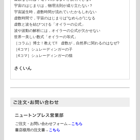
宇宙のはじまりは，物理法則が成り立たない？
宇宙誕生時，虚数時間が流れていたかもしれない
虚数時間で，宇宙のはじまりは“なめらか"になる
虚数と波を結びつける「オイラーの公式」
波や波動の解析には，オイラーの公式が欠かせない
世界一美しい数式「オイラーの等式」
［コラム］博士！教えて!! 虚数が，自然界に関わるのはなぜ?
［4コマ］シュレーディンガーの子
［4コマ］シュレーディンガーの猫
さくいん
ご注文・お問い合わせフォーム→
こちら
書店様用の注文書→
こちら