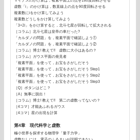
マイナスのかけ算は，複素平面上の点を180度回転させる
虚数「i」のかけ算は，数直線上の点を90度回転させる
複素数にiをかけ算してみよう
複素数どうしをかけ算してみよう
「3+2i」をかけ算すると，北斗七星が回転して拡大される
［コラム］北斗七星は皇帝の車だった?
「カルダノの問題」を，複素平面で確認しよう①
「カルダノの問題」を，複素平面で確認しよう②
［コラム］博士! 教えて!! 虚数に大小はあるの？
［コラム］ガウス平面の発見者
「複素平面」を使って，お宝をさがしだそう
「複素平面」を使って，お宝をさがしだそう Step1
「複素平面」を使って，お宝をさがしだそう Step2
「複素平面」を使って，お宝をさがしだそう Step3
［Q］ボタンはどこ？
［A］無事に脱出！
［コラム］博士! 教えて!! 第二の虚数ってないの？
［4コマ］才能あふれるガウス
［4コマ］星の出現を計算
第4章 現代科学と虚数
極小世界を探求する物理学「量子力学」
虚数なしには，電子のふるまいが説明できない