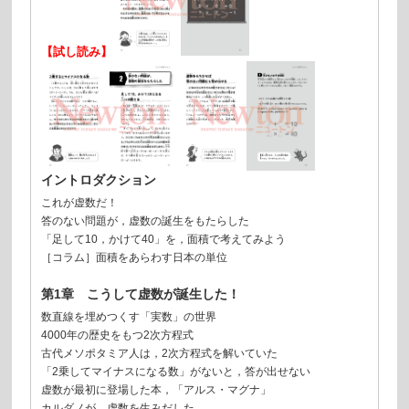
【試し読み】
イントロダクション
これが虚数だ！
答のない問題が，虚数の誕生をもたらした
「足して10，かけて40」を，面積で考えてみよう
［コラム］面積をあらわす日本の単位
第1章 こうして虚数が誕生した！
数直線を埋めつくす「実数」の世界
4000年の歴史をもつ2次方程式
古代メソポタミア人は，2次方程式を解いていた
「2乗してマイナスになる数」がないと，答が出せない
虚数が最初に登場した本，「アルス・マグナ」
カルダノが，虚数を生みだした