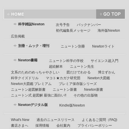
科学雑誌Newton
次号予告
バックナンバー
初代編集長メッセージ
海外版Newton
広告掲載
別冊・ムック・増刊
ニュートン別冊
Newtonライト
Newton書籍
ニュートン科学の学校
サイエンス超入門
超絵解本
ニュートン先生
文系のためのめっちゃやさしい
図だけでわかる
博士ずかん
科学クイズドリル
マコト★カガク研究団
Newton大図鑑
Newton大図鑑 プレミアム
プレミア保存版シリーズ
ニュートン超図解新書
ニュートン新書
Newton新書
ニュートン式 超図解 最強に面白い!!
その他の出版物
Newtonデジタル版
Kindle版Newton
What's New
過去のニュースリリース
よくあるご質問（FAQ)
書店さまへ
採用情報
会社案内
プライバシーポリシー