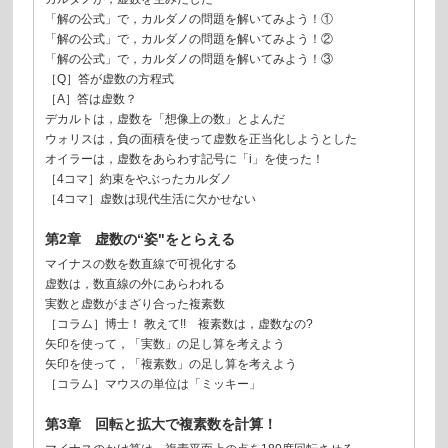
「解の公式」で，カルダノの問題を解いてみよう！①
「解の公式」で，カルダノの問題を解いてみよう！②
「解の公式」で，カルダノの問題を解いてみよう！③
［Q］答が虚数の方程式
［A］答は虚数？
デカルトは，虚数を「想像上の数」とよんだ
ウォリスは，負の面積を使って虚数を正当化しようとした
オイラーは，虚数をあらわす記号に「i」を使った！
［4コマ］約束をやぶったカルダノ
［4コマ］虚数は現代生活に欠かせない
第2章 虚数の“姿"をとらえる
マイナスの数を数直線で可視化する
虚数は，数直線の外にあらわれる
実数と虚数がまざり合った複素数
［コラム］博士！ 教えて!! 複素数は，虚数なの?
矢印を使って，「実数」の足し算を考えよう
矢印を使って，「複素数」の足し算を考えよう
［コラム］マウスの単位は「ミッキー」
第3章 回転と拡大で複素数を計算！