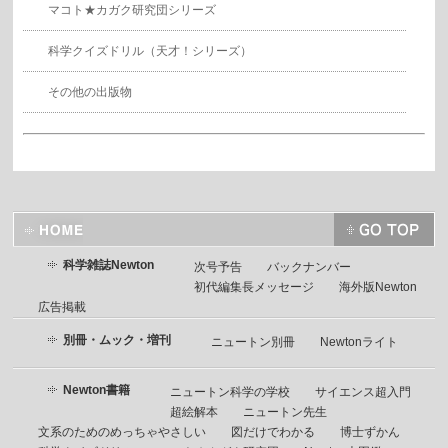
マコト★カガク研究団シリーズ
科学クイズドリル（天才！シリーズ）
その他の出版物
科学雑誌Newton
次号予告
バックナンバー
初代編集長メッセージ
海外版Newton
広告掲載
別冊・ムック・増刊
ニュートン別冊
Newtonライト
Newton書籍
ニュートン科学の学校
サイエンス超入門
超絵解本
ニュートン先生
文系のためのめっちゃやさしい
図だけでわかる
博士ずかん