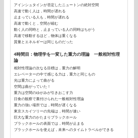
アインシュタインが否定したニュートンの絶対空間
高速で動く人は，時間が遅れる
止まっている人も，時間が遅れる
高速で動くと，空間が縮む
動く人の同時と，止まっている人の同時はちがう
高速で移動するほど，物体は重くなる
質量とエネルギーは同じものだった
4時間目：物理学を一変した重力の理論 一般相対性理
論
相対性理論の次なる目標は，重力の解明
エレベーターの中で感じる力は，重力と同じもの
光は重力によって曲がる
空間は曲がっていた！
重力は空間のゆがみが引きおこす力
日食の観察で裏付けられた一般相対性理論
重力の強い場所では，時間が遅くなる
東京スカイツリーの先端は，時間が速い
巨大な重力のかたまりブラックホール
ブラックホールの表面では，時間が止まる
ブラックホールを使えば，未来へのタイムトラベルができる