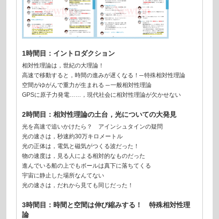
1時間目：イントロダクション
相対性理論は，世紀の大理論！
高速で移動すると，時間の進みが遅くなる！─ 特殊相対性理論
空間がゆがんで重力が生まれる ─ 一般相対性理論
GPSに原子力発電……，現代社会に相対性理論が欠かせない
2時間目：相対性理論の土台，光についての大発見
光を高速で追いかけたら？ アインシュタインの疑問
光の速さは，秒速約30万キロメートル
光の正体は，電気と磁気がつくる波だった！
物の速度は，見る人による相対的なものだった
進んでいる船の上でもボールは真下に落ちてくる
宇宙に静止した場所なんてない
光の速さは，だれから見ても同じだった！
3時間目：時間と空間は伸び縮みする！ 特殊相対性理
論