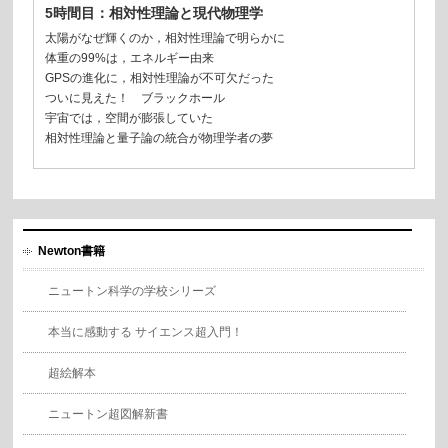
5時間目：相対性理論と現代物理学
太陽がなぜ輝くのか，相対性理論で明らかに
体重の99%は，エネルギー由来
GPSの進化に，相対性理論が不可欠だった
ついに見えた！ ブラックホール
宇宙では，空間が膨張していた
相対性理論と量子論の統合が物理学者の夢
Newton書籍
ニュートン科学の学校シリーズ
本当に感動する サイエンス超入門！
超絵解本
ニュートン超図解新書