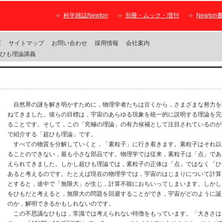
科学雑誌Newton
別冊・ムック・増刊
Newton
E
サイトマップ
お問い合わせ
採用情報
会社案内
超ひも理論講義
自然界の謎を解き明かすために，物理学者たちは古くから，さまざまな努力を
ねてきました。彼らの目標は，宇宙のあらゆる現象を統一的に説明する理論を完
ることです。そして，この「究極の理論」の有力候補として注目されているのが
で紹介する「超ひも理論」です。
すべての物質を分解していくと，「素粒子」に行き着きます。素粒子はそれ以
ることのできない，最も小さな部品です。物理学では従来，素粒子は「点」であ
えられてきました。しかし超ひも理論では，素粒子の正体は「点」ではなく「ひ
あると考えるのです。たとえば現在の物理学では，宇宙のはじまりについて計算
とすると，途中で「無限大」が生じ，計算不能におちいってしまいます。しかし
をひもだと考えると，無限大の問題を回避することができ，宇宙がどのように誕
のか，解明できるかもしれないのです。
この不思議なひもは，常識では考えられない特徴をもっています。「大きさは