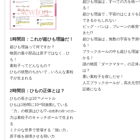
超ひも理論は，すべての力を統一
る！
超ひも理論で，宇宙のはじまりを
できるかもしれない
ビッグ・バンは，ブレーンの衝突
きた!?
1時間目：これが超ひも理論だ！
超ひも理論は，無数の宇宙を予測
る！
超ひも理論って何ですか？
ブラックホールの中も超ひも理論
物質の最小部品は原子ではなく，ひ
かる！
も！
謎の物質「ダークマター」の正体
素粒子ってどんなもの？
は？
ひもの状態のちがいで，いろんな素粒
重い素粒子を探しだせ！
子が生まれる
人工ブラックホールが，高次元空
証拠になる
2時間目：ひもの正体とは？
ひもの長さは10⁻³⁵メートル
ひもは1秒間に10⁴²回振動している
「力」の根源はひも!?
─自然界の四つの力─
力は素粒子のキャッチボールで生まれ
る
ミクロな世界で登場する「強い力」
原子核を崩壊させる弱い力