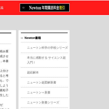
書籍
Newton書籍
ニュートン科学の学校シリーズ
積み重
成させ
本当に感動する サイエンス超
，本書
入門！
上分け
超絵解本
ると考
も」で
ニュートン超図解新書
しよう
素粒子
ニュートン＋新書
生した
ニュートン新書シリーズ
ゼ