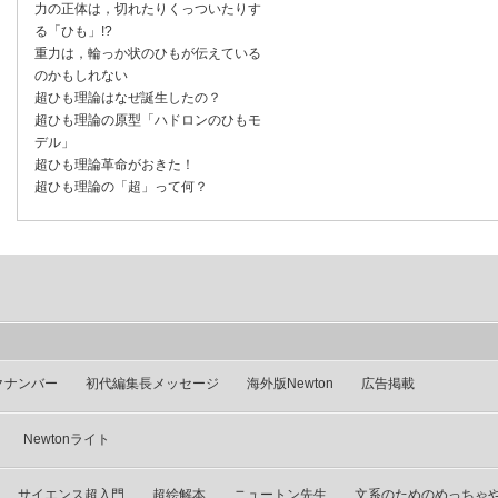
力の正体は，切れたりくっついたりす
る「ひも」!?
重力は，輪っか状のひもが伝えている
のかもしれない
超ひも理論はなぜ誕生したの？
超ひも理論の原型「ハドロンのひもモ
デル」
超ひも理論革命がおきた！
超ひも理論の「超」って何？
クナンバー
初代編集長メッセージ
海外版Newton
広告掲載
Newtonライト
サイエンス超入門
超絵解本
ニュートン先生
文系のためのめっちゃ