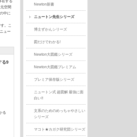
存在する
Newton新書
次元空間
の中に
ニュートン先生シリーズ
です。こ
博士ずかんシリーズ
ニュー
図だけでわかる!
Newton大図鑑シリーズ
する9
Newton大図鑑プレミアム
プレミア保存版シリーズ
？
ニュートン式 超図解 最強に面
白い!!
文系のためのめっちゃやさしい
かる
シリーズ
マコト★カガク研究団シリーズ