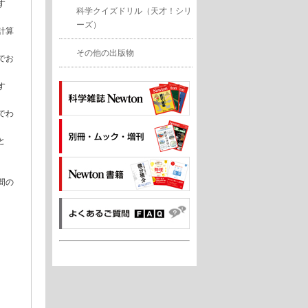
す
科学クイズドリル（天才！シリ
ーズ）
計算
その他の出版物
でお
す
でわ
と
間の