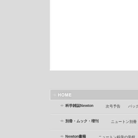
科学雑誌Newton
次号予告
バッ
別冊・ムック・増刊
ニュートン別冊
Newton書籍
ニュートン科学の学校