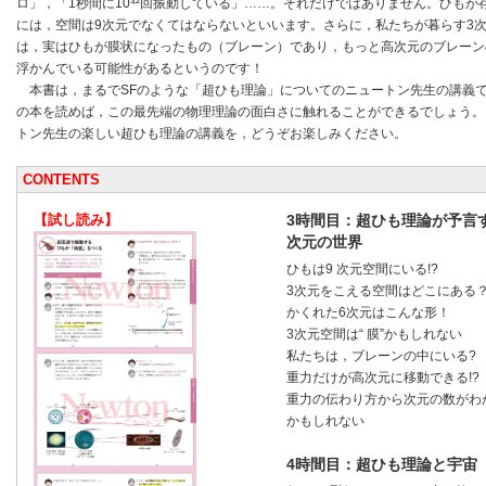
ロ」，「1秒間に10⁴²回振動している」……。それだけではありません。ひもが
には，空間は9次元でなくてはならないといいます。さらに，私たちが暮らす3
は，実はひもが膜状になったもの（ブレーン）であり，もっと高次元のブレーン
浮かんでいる可能性があるというのです！
本書は，まるでSFのような「超ひも理論」についてのニュートン先生の講義
の本を読めば，この最先端の物理理論の面白さに触れることができるでしょう。
トン先生の楽しい超ひも理論の講義を，どうぞお楽しみください。
CONTENTS
【試し読み】
3時間目：超ひも理論が予言
次元の世界
ひもは9 次元空間にいる!?
3次元をこえる空間はどこにある
かくれた6次元はこんな形！
3次元空間は“ 膜”かもしれない
私たちは，ブレーンの中にいる?
重力だけが高次元に移動できる!?
重力の伝わり方から次元の数がわ
かもしれない
4時間目：超ひも理論と宇宙