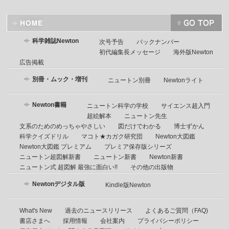
科学雑誌Newton
次号予告
バックナンバー
初代編集長メッセージ
海外版Newton
広告掲載
別冊・ムック・増刊
ニュートン別冊
Newtonライト
Newton書籍
ニュートン科学の学校
サイエンス超入門
超絵解本
ニュートン先生
文系のためのめっちゃやさしい
図だけでわかる
博士ずかん
科学クイズドリル
マコト★カガク研究団
Newton大図鑑
Newton大図鑑 プレミアム
プレミア保存版シリーズ
ニュートン超図解新書
ニュートン新書
Newton新書
ニュートン式 超図解 最強に面白い!!
その他の出版物
Newtonデジタル版
Kindle版Newton
What's New
過去のニュースリリース
よくあるご質問（FAQ)
書店さまへ
採用情報
会社案内
プライバシーポリシー