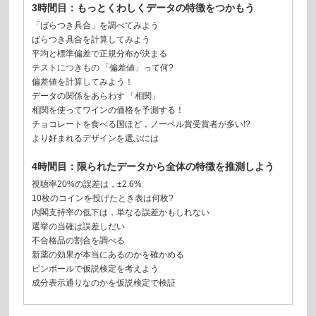
3時間目：もっとくわしくデータの特徴をつかもう
「ばらつき具合」を調べてみよう
ばらつき具合を計算してみよう
平均と標準偏差で正規分布が決まる
テストにつきもの 「偏差値」って何?
偏差値を計算してみよう！
データの関係をあらわす 「相関」
相関を使ってワインの価格を予測する！
チョコレートを食べる国ほど，ノーベル賞受賞者が多い!?
より好まれるデザインを選ぶには
4時間目：限られたデータから全体の特徴を推測しよう
視聴率20%の誤差は，±2.6%
10枚のコインを投げたとき表は何枚?
内閣支持率の低下は，単なる誤差かもしれない
選挙の当確は誤差しだい
不合格品の割合を調べる
新薬の効果が本当にあるのかを確かめる
ピンボールで仮説検定を考えよう
成分表示通りなのかを仮説検定で検証