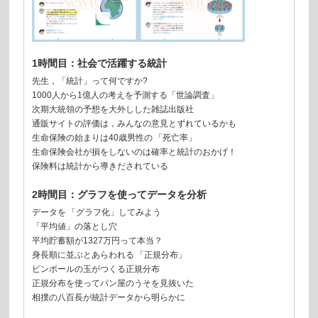
1時間目：社会で活躍する統計
先生，「統計」って何ですか?
1000人から1億人の考えを予測する「世論調査」
次期大統領の予想を大外しした雑誌出版社
通販サイトの評価は，みんなの意見とずれているかも
生命保険の始まりは40歳男性の 「死亡率」
生命保険会社が損をしないのは確率と統計のおかげ！
保険料は統計から導きだされている
2時間目：グラフを使ってデータを分析
データを 「グラフ化」してみよう
「平均値」の落とし穴
平均貯蓄額が1327万円って本当？
身長順に並ぶとあらわれる 「正規分布」
ピンボールの玉がつくる正規分布
正規分布を使ってパン屋のうそを見抜いた
相撲の八百長が統計データから明らかに