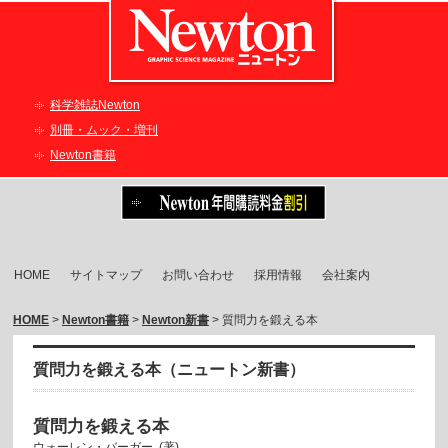
科学雑誌Newton
別冊・ムック・増刊
Newton書籍
HOME
サイトマップ
お問い合わせ
採用情報
会社案内
HOME
>
Newton書籍
>
Newton新書
> 質問力を鍛える本
質問力を鍛える本（ニュートン新書）
質問力を鍛える本
ウォーレン・バーガー (著)，