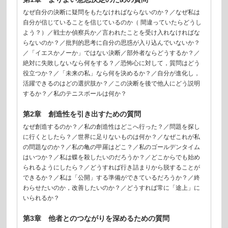
なぜ自分の決断に疑問をもたなければならないのか？／なぜ私は
自分が信じていることを信じているのか（ 間違っていたらどうし
よう？）／戦士か偵察兵か／言われたことを受け入れなければな
らないのか？／批判的思考に自分の思惑が入り込んでいないか？
／「イエスかノーか」ではない決断／部外者ならどうするか？／
絶対に失敗しないなら何をする？／恐怖心に対して，質問はどう
役立つか？／「未来の私」なら何を決めるか？／自分が進化し，
活躍できるのはどの選択肢か？／この決断を後で他人にどう説明
するか？／私のテニスボールは何か？
第2章 創造性を引き出すための質問
なぜ創造するのか？／私の創造性はどこへ行った？／問題を探し
に行くとしたら？／世界に足りないものは何か？／なぜこれが私
の問題なのか？／私の亀の甲羅はどこ？／私のゴールデンタイム
はいつか？／私は蝶を殺したいのだろうか？／どこからでも始め
られるようにしたら？／どうすれば行き詰まりから脱することが
できるか？／私は「公開」する準備ができているだろうか？／終
わらせたいのか，改善したいのか？／どうすれば常に「途上」に
いられるか？
第3章 他者とのつながりを深めるための質問