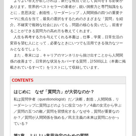
よりよい答えが欲しければ，新たな視点で正しく質問をする必要が
あります。世界的ベストセラーの著者が，鋭い洞察力と専門知識をも
とに，意思決定，創造性，リーダーシップ，人間関係の四つの重要テ
ーマに焦点を当て，最良の選択をするためのさまざまな「質問」を紹
介。不確実で複雑な社会においても，問題の核心を見いだし，前進す
ることができる質問力の高め方を教えてくれます。
人生を再考する力を与えてくれる本書は，仕事，学業，日常生活の
変容を望む人にとって，必要なときにいつでも活用できる強力なツー
ルとなるでしょう。
また，巻末には，キャリアのマンネリから抜け出すことから人間関
係の改善まで，日常的な状況をカバーする質問，計500以上（本書に掲
載されているすべて）をリストにして収録しています。
CONTENTS
はじめに なぜ「質問力」が大切なのか？
私は質問学者（questionologist）だ／決断，創造，人間関係，リ
ーダーシップに質問はどのように役立つか？／4歳の女児から学ぶ
／質問の五つの敵／質問を習慣化する／なぜ今，質問が重要なの
か？／質問が人間関係を強める／民主主義の未来は質問にかかっ
ている？
第1章 よりよい意思決定のための質問