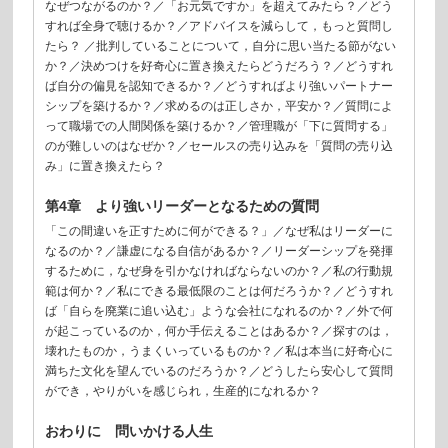
なぜつながるのか？／「お元気ですか」を超えてみたら？／どう
すれば全身で聴けるか？／アドバイスを減らして，もっと質問し
たら？ ／批判していることについて，自分に思い当たる節がない
か？／決めつけを好奇心に置き換えたらどうだろう？／どうすれ
ば自分の偏見を認知できるか？／どうすればより強いパートナー
シップを築けるか？／求めるのは正しさか，平安か？／質問によ
って職場での人間関係を築けるか？／管理職が「下に質問する」
のが難しいのはなぜか？／セールスの売り込みを「質問の売り込
み」に置き換えたら？
第4章 より強いリーダーとなるための質問
「この間違いを正すために何ができる？」／なぜ私はリーダーに
なるのか？／謙虚になる自信があるか？／リーダーシップを発揮
するために，なぜ身を引かなければならないのか？／私の行動規
範は何か？／私にできる最低限のことは何だろうか？／どうすれ
ば「自らを廃業に追い込む」ような会社になれるのか？／外で何
が起こっているのか，何か手伝えることはあるか？／探すのは，
壊れたものか，うまくいっているものか？／私は本当に好奇心に
満ちた文化を望んでいるのだろうか？／どうしたら安心して質問
ができ，やりがいを感じられ，生産的になれるか？
おわりに 問いかける人生