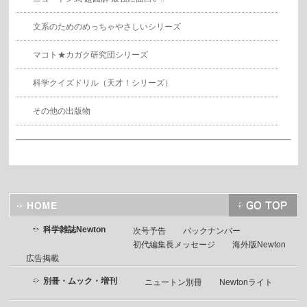
文系のためのめっちゃやさしいシリーズ
マコト★カガク研究団シリーズ
科学クイズドリル（天才！シリーズ）
その他の出版物
科学雑誌Newton
次号予告
バックナンバー
初代編集長メッセージ
海外版Newton
広告掲載
別冊・ムック・増刊
ニュートン別冊
Newtonライト