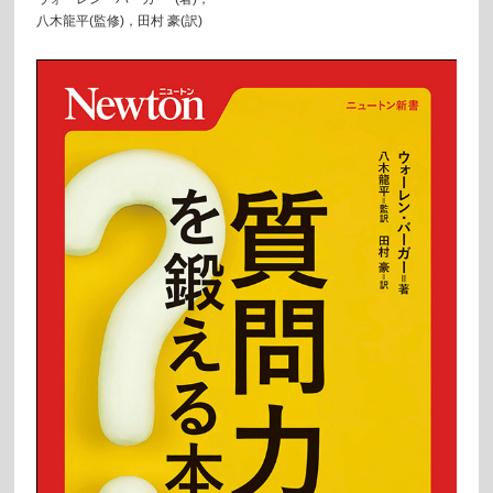
八木龍平(監修)，田村 豪(訳)