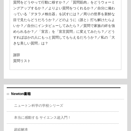
質問をどうやって行動に移すか？／「質問筋肉」をどうウォーミ
ングアップするか？／よりよい質問をつくれるか？／自分に備わ
っている「デタラメ検出器」を試すには？／周りの世界を新鮮な
目で見たらどうだろうか？／どのように（誰と）打ち解けたらよ
いか？／自分にインタビューしてみたら？／質問で家族の絆を強
められるか？／「宣言」を「宣言質問」に変えてみたら？／どう
すればほかの人にもっと質問してもらえるだろうか？／私の「大
きな美しい質問」は？
謝辞
質問リスト
Newton書籍
ニュートン科学の学校シリーズ
本当に感動する サイエンス超入門！
超絵解本