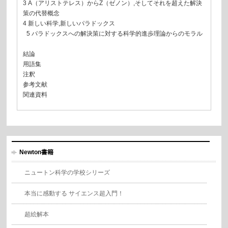
3 A（アリストテレス）からZ（ゼノン）,そしてそれを超えた解決
策の代替概念
4 新しい科学,新しいパラドックス
5 パラドックスへの解決策に対する科学的進歩理論からのモラル
結論
用語集
注釈
参考文献
関連資料
Newton書籍
ニュートン科学の学校シリーズ
本当に感動する サイエンス超入門！
超絵解本