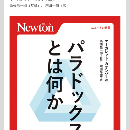
高橋昌一郎（監修）, 増田千苗（訳）