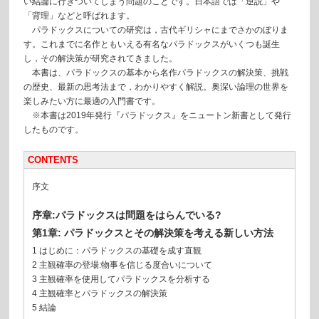
い結論に行きついてしまう問題のことです。日本語では「逆説」や
「背理」などと呼ばれます。
パラドックスについての研究は，古代ギリシャにまでさかのぼりま
す。これまでに名作ともいえる有名なパラドックスがいくつも誕生
し，その解決策が研究されてきました。
本書は、パラドックスの基本から名作パラドックスの解決策、挑戦
の歴史、最新の思考法まで，わかりやすく解説。奥深い論理の世界を
楽しみたい方に最適の入門書です。
※本書は2019年発行『パラドックス』をニュートン新書として発行
したものです。
CONTENTS
序文
序章:パラドックスは問題をはらんでいる?
第1章: パラドックスとその解決策を考える新しい方法
1 はじめに：パラドックスの基礎を成す直観
2 主観確率の登場:物事を信じる度合いについて
3 主観確率を使用してパラドックスを分析する
4 主観確率とパラドックスの解決策
5 結論