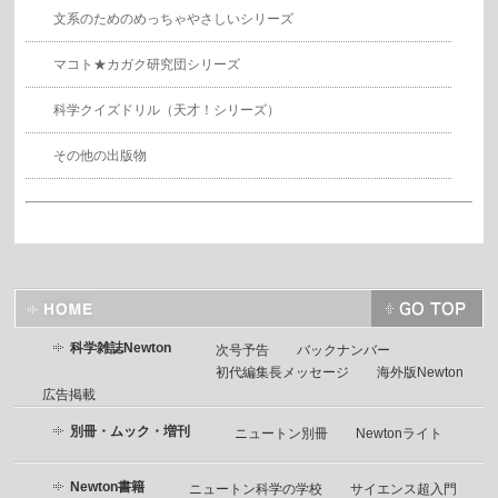
文系のためのめっちゃやさしいシリーズ
マコト★カガク研究団シリーズ
科学クイズドリル（天才！シリーズ）
その他の出版物
科学雑誌Newton
次号予告
バックナンバー
初代編集長メッセージ
海外版Newton
広告掲載
別冊・ムック・増刊
ニュートン別冊
Newtonライト
Newton書籍
ニュートン科学の学校
サイエンス超入門