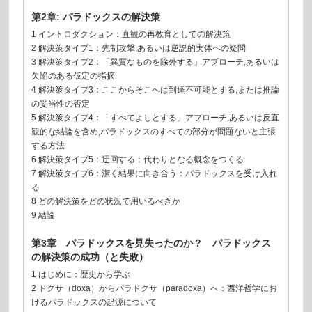
第2章: パラドックスの解決策
1 イントロダクション：直観の再教育としての解決策
2 解決策タイプ1：先制攻撃,あるいは逆説的実体への疑問
3 解決策タイプ2：「異質なものを除外する」アプローチ,あるいは
欠陥のある仮定の指摘
4 解決策タイプ3：ここからそこへは到達不可能とする,または推論
の妥当性の否定
5 解決策タイプ4：「すべてよしとする」アプローチ,あるいは反直
観的な結論を含め,パラドックスのすべての部分が問題ないと主張
する方法
6 解決策タイプ5：迂回する：代わりとなる概念をつくる
7 解決策タイプ6：潔く結果に向き合う：パラドックスを受け入れ
る
8 どの解決策をどの状況で用いるべきか
9 結論
第3章 パラドックスを見失ったのか？ パラドックス
の解決策の成功（と失敗）
1 はじめに：歴史から学ぶ
2 ドクサ（doxa）からパラドクサ（paradoxa）へ：西洋哲学にお
けるパラドックスの起源について